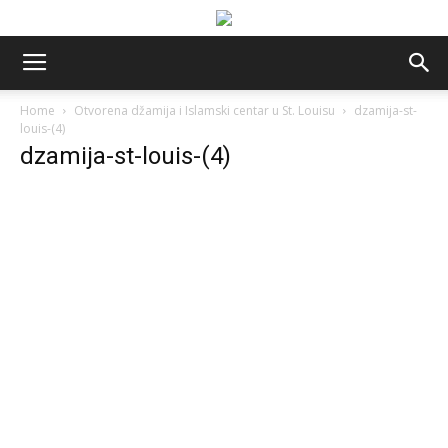
Home
Otvorena džamija i Islamski centar u St. Louisu
dzamija-st-
louis-(4)
dzamija-st-louis-(4)