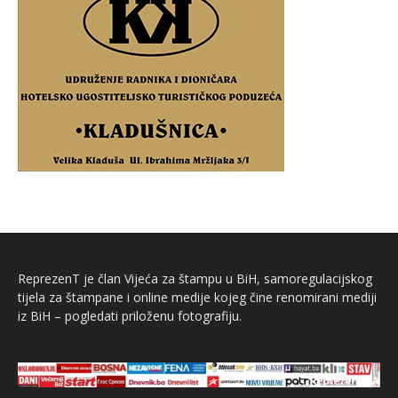
ReprezenT je član Vijeća za štampu u BiH, samoregulacijskog
tijela za štampane i online medije kojeg čine renomirani mediji
iz BiH – pogledati priloženu fotografiju.