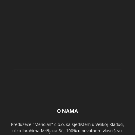
O NAMA
Preduzeće "Meridian" d.o.o. sa sjedištem u Velikoj Kladuši,
ulica Ibrahima Mržljaka 3/I, 100% u privatnom vlasništvu,