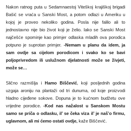
Nakon ratnog puta u Sedamnaestoj Viteškoj krajiškoj brigadi
Bašić se vraća u Sanski Most, a potom odlazi u Ameriku u
kojoj je proveo nekoliko godina. Posla nije falilo ali to
jednostavno nije bio život koji je želio. Iako se Sanski Most
najčešće spominje kao primjer odlaska mladih ova porodica
potpuno je suprotan primjer.
-Nemam u planu da idem, ja
sam ovdje sa cijelom porodicom i svako ko se bavi
poljoprivredom ili uslužnom djelatnosti može se živjeti,
može se…
Slično razmišlja i
Hamo Biščević
, koji posljednih godina
uzgaja aroniju na plantaži od tri dunuma, od koje proizvodi
hladno cijeđene sokove. Dopuna je to kućnom budžetu ove
vrijedne porodice.
-Kod nas nažalost u Sanskom Mostu
samo se priča o odlasku, il’ se čeka viza il’ je naš’o firmu,
uglavnom, ali mi ćemo ostati ovdje,
kaže Biščević.