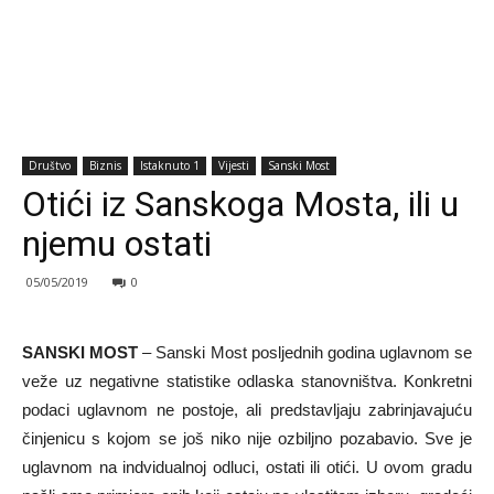
Društvo
Biznis
Istaknuto 1
Vijesti
Sanski Most
Otići iz Sanskoga Mosta, ili u
njemu ostati
05/05/2019
0
SANSKI MOST
– Sanski Most posljednih godina uglavnom se
veže uz negativne statistike odlaska stanovništva. Konkretni
podaci uglavnom ne postoje, ali predstavljaju zabrinjavajuću
činjenicu s kojom se još niko nije ozbiljno pozabavio. Sve je
uglavnom na indvidualnoj odluci, ostati ili otići. U ovom gradu