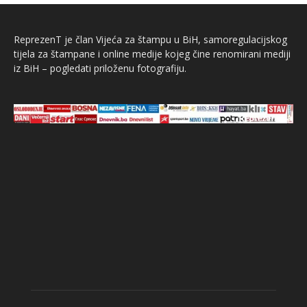
ReprezenT je član Vijeća za štampu u BiH, samoregulacijskog
tijela za štampane i online medije kojeg čine renomirani mediji
iz BiH – pogledati priloženu fotografiju.