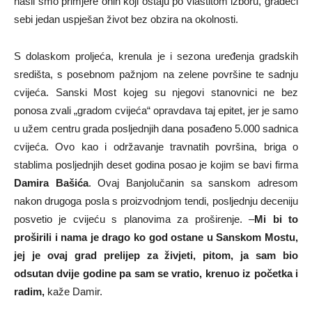
našli smo primjere onih koji ostaju po vlastitom izboru, gradeći
sebi jedan uspješan život bez obzira na okolnosti.
S dolaskom proljeća, krenula je i sezona uređenja gradskih
središta, s posebnom pažnjom na zelene površine te sadnju
cvijeća. Sanski Most kojeg su njegovi stanovnici ne bez
ponosa zvali „gradom cvijeća“ opravdava taj epitet, jer je samo
u užem centru grada posljednjih dana posađeno 5.000 sadnica
cvijeća. Ovo kao i održavanje travnatih površina, briga o
stablima posljednjih deset godina posao je kojim se bavi firma
Damira Bašića
. Ovaj Banjolučanin sa sanskom adresom
nakon drugoga posla s proizvodnjom tendi, posljednju deceniju
posvetio je cvijeću s planovima za proširenje. –
Mi bi to
proširili i nama je drago ko god ostane u Sanskom Mostu,
jej je ovaj grad prelijep za živjeti, pitom, ja sam bio
odsutan dvije godine pa sam se vratio, krenuo iz početka i
radim,
kaže Damir.