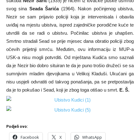
sukoba
Nezir Šarić
(1939) je hicem iz lovačke puške usmrtio
svog sina
Seada Šarića
(1964). Nakon počinjenog ubistva,
Nezir se sam prijavio policiji koja je intervenisala i obavila
uviđaj na mjestu ubistva, ispred zajedničke porodične kuće te
utvrdili da se radi o ubistvu. Počinilac ubistva je uhapšen.
Smrtno stradali Sead se prije mjesec dana obratio policiji zbog
očevih prijetnji smrću. Međutim, ovu informaciju iz MUP-a
USK-a nisu mogli potvrditi. Od mještana Kudića smo saznali
da je Nezir bio dobro situiran te da je puno trošio družeći se sa
sumnjivim mladim djevojkama u Velikoj Kladuši. Ukućani ga
nisu uspjeli odvratiti od takvog ponašanja, pa se pretpostavlja
da je to pokušao i Sead, koji je zbog toga otišao u smrt.
E. Š.
Podjeli ovo:
Facebook
X
WhatsApp