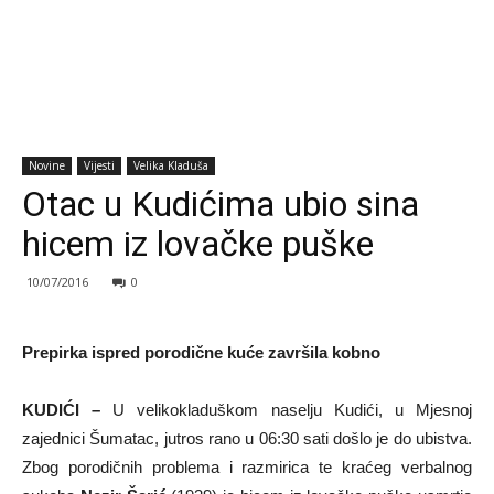
Novine
Vijesti
Velika Kladuša
Otac u Kudićima ubio sina
hicem iz lovačke puške
10/07/2016
0
Prepirka ispred porodične kuće završila kobno
KUDIĆI –
U velikokladuškom naselju Kudići, u Mjesnoj
zajednici Šumatac, jutros rano u 06:30 sati došlo je do ubistva.
Zbog porodičnih problema i razmirica te kraćeg verbalnog