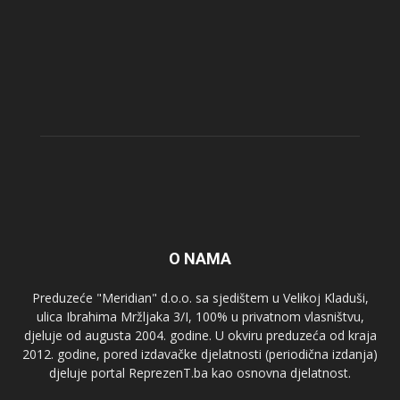
O NAMA
Preduzeće "Meridian" d.o.o. sa sjedištem u Velikoj Kladuši,
ulica Ibrahima Mržljaka 3/I, 100% u privatnom vlasništvu,
djeluje od augusta 2004. godine. U okviru preduzeća od kraja
2012. godine, pored izdavačke djelatnosti (periodična izdanja)
djeluje portal ReprezenT.ba kao osnovna djelatnost.