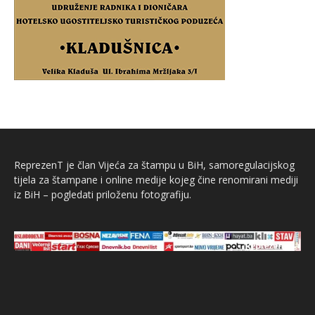
ReprezenT je član Vijeća za štampu u BiH, samoregulacijskog
tijela za štampane i online medije kojeg čine renomirani mediji
iz BiH – pogledati priloženu fotografiju.