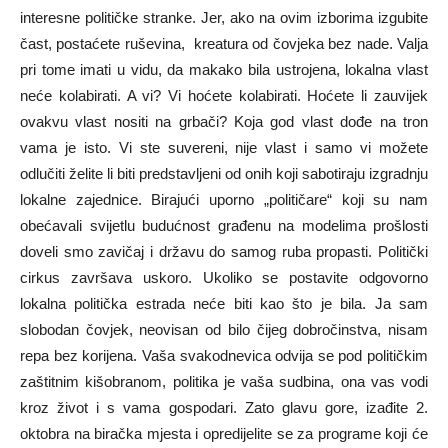
interesne političke stranke. Jer, ako na ovim izborima izgubite
čast, postaćete ruševina, kreatura od čovjeka bez nade. Valja
pri tome imati u vidu, da makako bila ustrojena, lokalna vlast
neće kolabirati. A vi? Vi hoćete kolabirati. Hoćete li zauvijek
ovakvu vlast nositi na grbači? Koja god vlast dođe na tron
vama je isto. Vi ste suvereni, nije vlast i samo vi možete
odlučiti želite li biti predstavljeni od onih koji sabotiraju izgradnju
lokalne zajednice. Birajući uporno „političare“ koji su nam
obećavali svijetlu budućnost građenu na modelima prošlosti
doveli smo zavičaj i državu do samog ruba propasti. Politički
cirkus završava uskoro. Ukoliko se postavite odgovorno
lokalna politička estrada neće biti kao što je bila. Ja sam
slobodan čovjek, neovisan od bilo čijeg dobročinstva, nisam
repa bez korijena. Vaša svakodnevica odvija se pod političkim
zaštitnim kišobranom, politika je vaša sudbina, ona vas vodi
kroz život i s vama gospodari. Zato glavu gore, izađite 2.
oktobra na biračka mjesta i opredijelite se za programe koji će