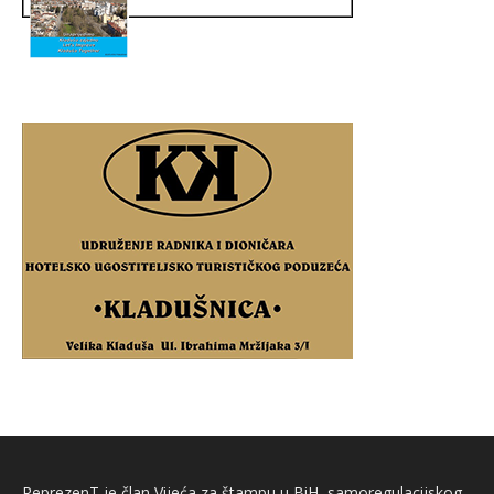
ReprezenT je član Vijeća za štampu u BiH, samoregulacijskog