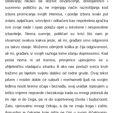
sleđivanju nikako da dožive osvješćenje, dostojanstvo i
suvereno političko ja, ne mijenjaju način razmišljanja kod
izbora promicanja svojih interesa, i poslije izbora svaki put
izdani, opljačkani, smrvljeni i odbačeni kao nepotrebna igračka
sve svoje nade i spas polažu opet u istrošene i nesposobne
izbavitelje. Nema sumnje, političari su krivi što nam je
stvarnost ovakva kakva jeste, ali mi, građani smo odgovorni
za takvo stanje. Možemo odmjeriti kolika je čija odgovornost,
ali mi, građani, iz svojih razloga tome stanju doprinosimo. Kad
posla nema ni od korova, primjerice upisujemo se u
uhljebničku vladajuću stranku ili ako nas posluži sreća kruh
tražimo po bijelom svijetu daleko od rodne grude. Ovaj tekst
pišem i mislim dokle će saburli i merhametli ljudi na svojim
leđima nositi breme očaja i beznađa, ovaj uradak ispisujem u
teško vrijeme nepravde i bezakonja kada su mnogi potonuli da
im nije ni do čega, pa ni do sopstvenog života i budućnosti.
Zato, vjerovatno mnogi čekaju, a da ne znaju koga i zašto.
Apsurdno je čekanje koje ništa ne čini u svom iščekivanju.