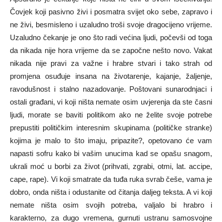
Čovjek koji pasivno živi i posmatra svijet oko sebe, zapravo i
ne živi, besmisleno i uzaludno troši svoje dragocijeno vrijeme.
Uzaludno čekanje je ono što radi većina ljudi, počevši od toga
da nikada nije hora vrijeme da se započne nešto novo. Vakat
nikada nije pravi za važne i hrabre stvari i tako strah od
promjena osuđuje insana na životarenje, kajanje, žaljenje,
ravodušnost i stalno nazadovanje. Poštovani sunarodnjaci i
ostali građani, vi koji ništa nemate osim uvjerenja da ste časni
ljudi, morate se baviti politikom ako ne želite svoje potrebe
prepustiti političkim interesnim skupinama (političke stranke)
kojima je malo to što imaju, pripazite?, opetovano će vam
napasti sofru kako bi vašim unucima kad se opašu snagom,
ukrali moć u borbi za život (prihvati, zgrabi, otmi, lat. accipe,
cape, rape). Vi koji smatrate da tuđa ruka svrab češe, vama je
dobro, onda ništa i odustanite od čitanja daljeg teksta. A vi koji
nemate ništa osim svojih potreba, valjalo bi hrabro i
karakterno, za dugo vremena, gurnuti ustranu samosvojne