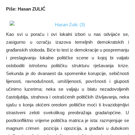
Piše: Hasan ZULIĆ
Kao svi u poraću i ovi lokalni izbori u nas odvijaće se,
zasigurno u ozračju izazova temeljnih demokratskih i
građanskih sloboda. Biće to test iz demokracije u pospremanju
i preslagivanju lokalne političke scene u kojoj bi valjalo
osloboditi istrošenu političku strukturu rješavanja krize.
Sekunda je do dvanaest da spomenike korupcije, sebičnosti
lijenosti, ravnodušnosti, umišljenosti, površnosti i gluposti
učinimo luzerima; neka se valjaju u blatu nezadovoljenih
častoljublja, strahova i ostrašćenih političkih iživljavanja, neka
sjašu s konja okićeni oreolom političke moći ti kvazidojmljivi
strastveni zeloti svekolikog preobražaja grada/općine. U
postkonfliktno vrijeme politička matrica je ista: razmjenjuje se
magnum crimen pozicija i opozicija, a građani u dubokom