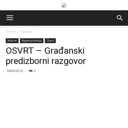
Home
Novine
Novine
Reprezentov(a)
Osvrt
OSVRT – Građanski
predizborni razgovor
04/09/2016
0