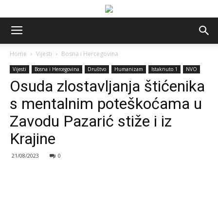
Home
Vijesti
Bosna i Hercegovina
Vijesti
Bosna i Hercegovina
Društvo
Humanizam
Istaknuto 1
NVO
Osuda zlostavljanja štićenika
s mentalnim poteškoćama u
Zavodu Pazarić stiže i iz
Krajine
21/08/2023
0