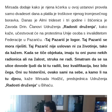
Mirsada dodaje kako je njena kćerka u ovoj ustanovi provela
samo dvadeset dana a platila je troškove njenog tromjesečnog
boravka. Danas je Almi trideset i tri godine i štićenica je
Zavoda Drin. Članovi Udruženja „
Radosti druženja
“, kako
kaže, učestvovat će na protestima Unije osoba s invaliditetom
Federacije u Pazariću.
-Taj Pazarić je logor. Taj Pazarić se
mora riješiti. Taj Pazarić nije uslovan ni za životinje, tako
da kažem. Kada se tiče objekata, imaju tu oni puno nekih
radionica ali na žalost, struka ne radi. Smatram da se sa
ulice dovode ljudi da bi tu radili, bez kvalifikacija, bez bilo
čega. Oni su histerični, ovako sami na sebe, a kamo li na
tu djecu,
kaže Mirsada Hodžić
,
predsjednica Udruženja
„
Radosti druženja
“ u Bihaću.