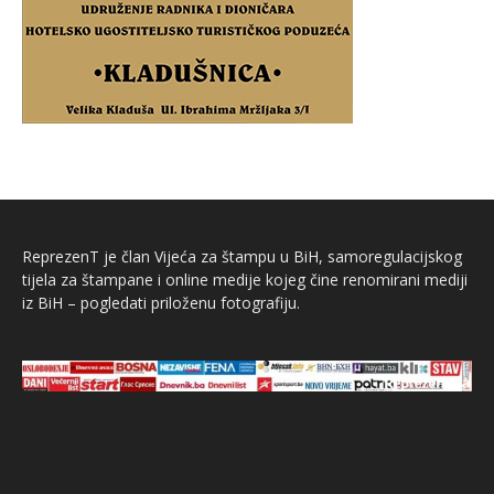
ReprezenT je član Vijeća za štampu u BiH, samoregulacijskog
tijela za štampane i online medije kojeg čine renomirani mediji
iz BiH – pogledati priloženu fotografiju.