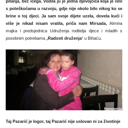
pitanja, bez ičega. Vodila ju je jedna djevojčica koja je isto
s poteškoćama u razvoju, gdje nije okolo bilo nikog ko se
brine o toj djeci. Ja sam svoje dijete uzela, dovela kući i
više je nikad nisam vratila, priča nam Mirsada,
Almina
majka i predsjednica Udruženja roditelja djece i mladih s
posebnim potrebama „
Radosti druženja
“ u Bihaću.
Taj Pazarić je logor, taj Pazarić nije uslovan ni za životinje