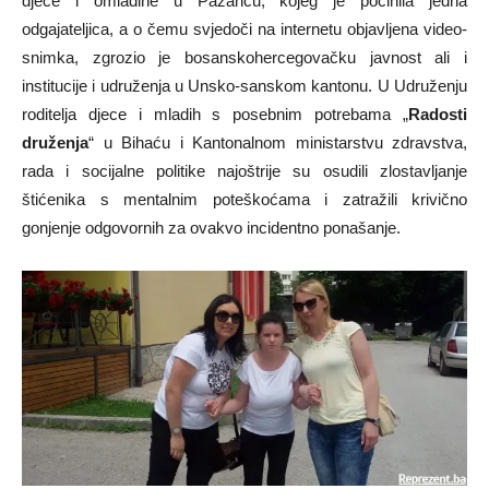
djece i omladine u Pazariću, kojeg je počinila jedna
odgajateljica, a o čemu svjedoči na internetu objavljena video-
snimka, zgrozio je bosanskohercegovačku javnost ali i
institucije i udruženja u Unsko-sanskom kantonu. U Udruženju
roditelja djece i mladih s posebnim potrebama „
Radosti
druženja
“ u Bihaću i Kantonalnom ministarstvu zdravstva,
rada i socijalne politike najoštrije su osudili zlostavljanje
štićenika s mentalnim poteškoćama i zatražili krivično
gonjenje odgovornih za ovakvo incidentno ponašanje.