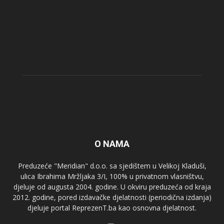
O NAMA
Preduzeće "Meridian" d.o.o. sa sjedištem u Velikoj Kladuši,
ulica Ibrahima Mržljaka 3/I, 100% u privatnom vlasništvu,
djeluje od augusta 2004. godine. U okviru preduzeća od kraja
2012. godine, pored izdavačke djelatnosti (periodična izdanja)
djeluje portal ReprezenT.ba kao osnovna djelatnost.