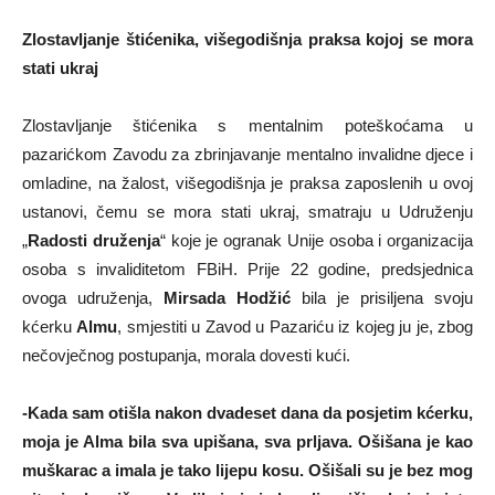
Zlostavljanje štićenika, višegodišnja praksa kojoj se mora
stati ukraj
Zlostavljanje štićenika s mentalnim poteškoćama u
pazarićkom Zavodu za zbrinjavanje mentalno invalidne djece i
omladine, na žalost, višegodišnja je praksa zaposlenih u ovoj
ustanovi, čemu se mora stati ukraj, smatraju u Udruženju
„
Radosti druženja
“ koje je ogranak Unije osoba i organizacija
osoba s invaliditetom FBiH. Prije 22 godine, predsjednica
ovoga udruženja,
Mirsada Hodžić
bila je prisiljena svoju
kćerku
Almu
, smjestiti u Zavod u Pazariću iz kojeg ju je, zbog
nečovječnog postupanja, morala dovesti kući.
-Kada sam otišla nakon dvadeset dana da posjetim kćerku,
moja je Alma bila sva upišana, sva prljava. Ošišana je kao
muškarac a imala je tako lijepu kosu. Ošišali su je bez mog