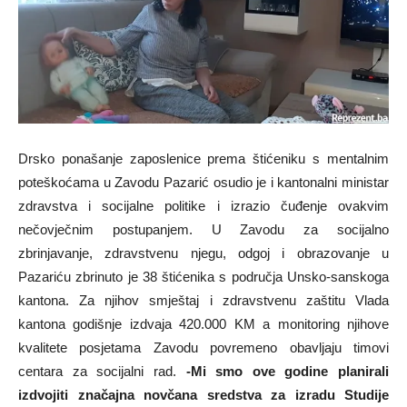
Drsko ponašanje zaposlenice prema štićeniku s mentalnim
poteškoćama u Zavodu Pazarić osudio je i kantonalni ministar
zdravstva i socijalne politike i izrazio čuđenje ovakvim
nečovječnim postupanjem. U Zavodu za socijalno
zbrinjavanje, zdravstvenu njegu, odgoj i obrazovanje u
Pazariću zbrinuto je 38 štićenika s područja Unsko-sanskoga
kantona. Za njihov smještaj i zdravstvenu zaštitu Vlada
kantona godišnje izdvaja 420.000 KM a monitoring njihove
kvalitete posjetama Zavodu povremeno obavljaju timovi
centara za socijalni rad.
-Mi smo ove godine planirali
izdvojiti značajna novčana sredstva za izradu Studije