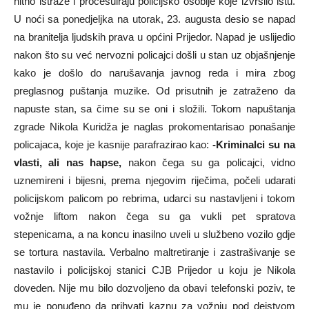
hitno istraže i procesuiraju policijsko osoblje koje izvršilo istu.
U noći sa ponedjeljka na utorak, 23. augusta desio se napad
na branitelja ljudskih prava u općini Prijedor. Napad je uslijedio
nakon što su već nervozni policajci došli u stan uz objašnjenje
kako je došlo do narušavanja javnog reda i mira zbog
preglasnog puštanja muzike. Od prisutnih je zatraženo da
napuste stan, sa čime su se oni i složili. Tokom napuštanja
zgrade Nikola Kuridža je naglas prokomentarisao ponašanje
policajaca, koje je kasnije parafrazirao kao:
-Kriminalci su na
vlasti, ali nas hapse,
nakon čega su ga policajci, vidno
uznemireni i bijesni, prema njegovim riječima, počeli udarati
policijskom palicom po rebrima, udarci su nastavljeni i tokom
vožnje liftom nakon čega su ga vukli pet spratova
stepenicama, a na koncu inasilno uveli u službeno vozilo gdje
se tortura nastavila. Verbalno maltretiranje i zastrašivanje se
nastavilo i policijskoj stanici CJB Prijedor u koju je Nikola
doveden. Nije mu bilo dozvoljeno da obavi telefonski poziv, te
mu je ponuđeno da prihvati kaznu za vožnju pod dejstvom