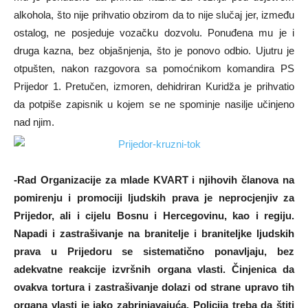
alkohola, što nije prihvatio obzirom da to nije slučaj jer, između
ostalog, ne posjeduje vozačku dozvolu. Ponuđena mu je i
druga kazna, bez objašnjenja, što je ponovo odbio. Ujutru je
otpušten, nakon razgovora sa pomoćnikom komandira PS
Prijedor 1. Pretučen, izmoren, dehidriran Kuridža je prihvatio
da potpiše zapisnik u kojem se ne spominje nasilje učinjeno
nad njim.
-Rad Organizacije za mlade KVART i njihovih članova na
pomirenju i promociji ljudskih prava je neprocjenjiv za
Prijedor, ali i cijelu Bosnu i Hercegovinu, kao i regiju.
Napadi i zastrašivanje na branitelje i braniteljke ljudskih
prava u Prijedoru se sistematično ponavljaju, bez
adekvatne reakcije izvršnih organa vlasti. Činjenica da
ovakva tortura i zastrašivanje dolazi od strane upravo tih
organa vlasti je jako zabrinjavajuća. Policija treba da štiti