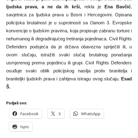
ljudska prava, a ne da ih krši,
rekla je
Ena Bavčić
,
savjetnica za ljudska prava u Bosni i Hercegovini. Opisana
policijska brutalnost je u suprotnosti sa članom 3. Evropske
konvencije o ljudskim pravima, koja propisuje zabranu torture i
nehumanog ili degradirajućeg tretiranja pojedinaca. Civil Rights
Defenders podsjeća da je država obavezna spriječiti ili, u
ovom slučaju, istražiti svaki slučaj brutalnog ponašanja
usmjerenog prema pojedincu ili grupi. Civil Rights Defenders
osuđuje svaki oblik policijskog nasilja protiv branitelja i
braniteljki ljudskih prava i zahtjeva istragu ovog slučaju.
Esad
Š.
Podjeli ovo:
Facebook
X
WhatsApp
Ispis