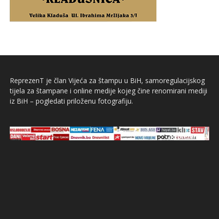
ReprezenT je član Vijeća za štampu u BiH, samoregulacijskog
tijela za štampane i online medije kojeg čine renomirani mediji
iz BiH – pogledati priloženu fotografiju.