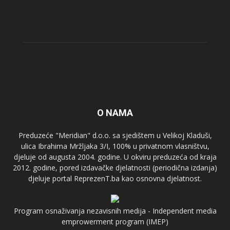
O NAMA
Preduzeće "Meridian" d.o.o. sa sjedištem u Velikoj Kladuši,
ulica Ibrahima Mržljaka 3/I, 100% u privatnom vlasništvu,
djeluje od augusta 2004. godine. U okviru preduzeća od kraja
2012. godine, pored izdavačke djelatnosti (periodična izdanja)
djeluje portal ReprezenT.ba kao osnovna djelatnost.
Program osnaživanja nezavisnih medija - Independent media
emprowerment program (IMEP)