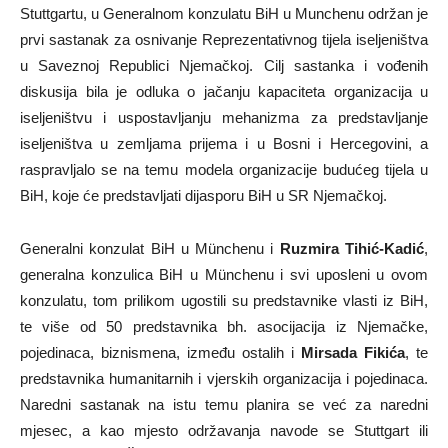
Stuttgartu, u Generalnom konzulatu BiH u Munchenu održan je
prvi sastanak za osnivanje Reprezentativnog tijela iseljeništva
u Saveznoj Republici Njemačkoj. Cilj sastanka i vođenih
diskusija bila je odluka o jačanju kapaciteta organizacija u
iseljeništvu i uspostavljanju mehanizma za predstavljanje
iseljeništva u zemljama prijema i u Bosni i Hercegovini, a
raspravljalo se na temu modela organizacije budućeg tijela u
BiH, koje će predstavljati dijasporu BiH u SR Njemačkoj.
Generalni konzulat BiH u Münchenu i
Ruzmira Tihić-Kadić
,
generalna konzulica BiH u Münchenu i svi uposleni u ovom
konzulatu, tom prilikom ugostili su predstavnike vlasti iz BiH,
te više od 50 predstavnika bh. asocijacija iz Njemačke,
pojedinaca, biznismena, između ostalih i
Mirsada Fikića
, te
predstavnika humanitarnih i vjerskih organizacija i pojedinaca.
Naredni sastanak na istu temu planira se već za naredni
mjesec, a kao mjesto održavanja navode se Stuttgart ili