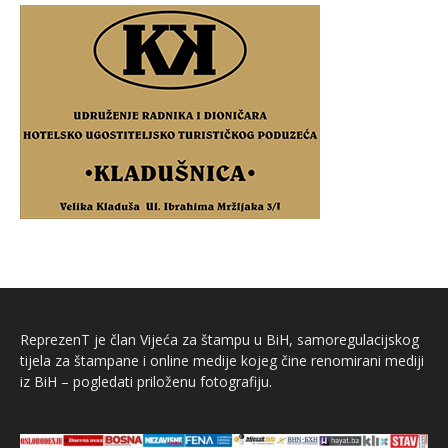
ReprezenT je član Vijeća za štampu u BiH, samoregulacijskog
tijela za štampane i online medije kojeg čine renomirani mediji
iz BiH – pogledati priloženu fotografiju.