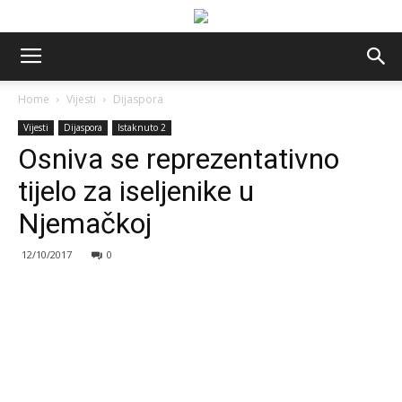
Home
Vijesti
Dijaspora
Vijesti
Dijaspora
Istaknuto 2
Osniva se reprezentativno
tijelo za iseljenike u
Njemačkoj
12/10/2017
0