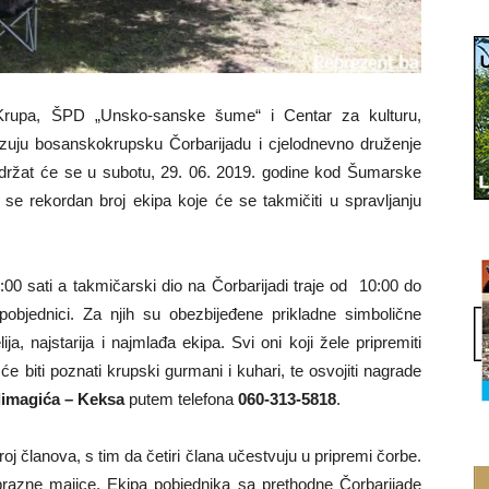
upa, ŠPD „Unsko-sanske šume“ i Centar za kulturu,
nizuju bosanskokrupsku Čorbarijadu i cjelodnevno druženje
 održat će se u subotu, 29. 06. 2019. godine kod Šumarske
 rekordan broj ekipa koje će se takmičiti u spravljanju
:00 sati a takmičarski dio na Čorbarijadi traje od 10:00 do
 pobjednici. Za njih su obezbijeđene prikladne simbolične
a, najstarija i najmlađa ekipa. Svi oni koji žele pripremiti
em će biti poznati krupski gurmani i kuhari, te osvojiti nagrade
limagića – Keksa
putem telefona
060-313-5818
.
j članova, s tim da četiri člana učestvuju u pripremi čorbe.
razne majice. Ekipa pobjednika sa prethodne Čorbarijade