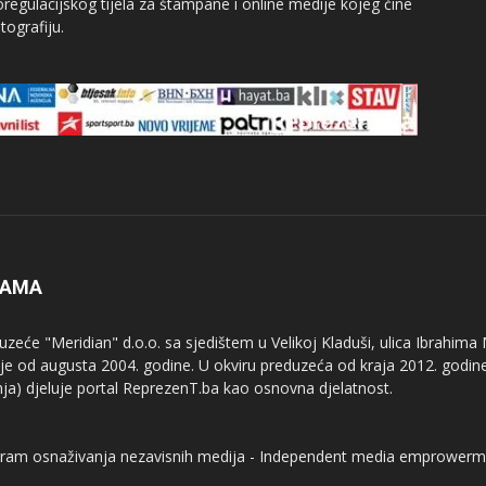
egulacijskog tijela za štampane i online medije kojeg čine
tografiju.
NAMA
uzeće "Meridian" d.o.o. sa sjedištem u Velikoj Kladuši, ulica Ibrahima
uje od augusta 2004. godine. U okviru preduzeća od kraja 2012. godine
nja) djeluje portal ReprezenT.ba kao osnovna djelatnost.
ram osnaživanja nezavisnih medija - Independent media emprowerm