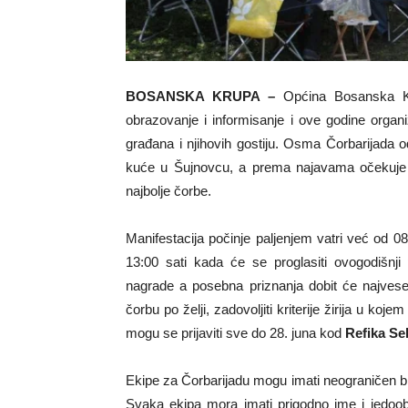
BOSANSKA KRUPA –
Općina Bosanska Kr
obrazovanje i informisanje i ove godine orga
građana i njihovih gostiju. Osma Čorbarijada
kuće u Šujnovcu, a prema najavama očekuje se
najbolje čorbe.
Manifestacija počinje paljenjem vatri već od 08
13:00 sati kada će se proglasiti ovogodišnji
nagrade a posebna priznanja dobit će najveselij
čorbu po želji, zadovoljiti kriterije žirija u koj
mogu se prijaviti sve do 28. juna kod
Refika Se
Ekipe za Čorbarijadu mogu imati neograničen bro
Svaka ekipa mora imati prigodno ime i jedoob