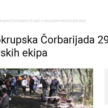
upska Čorbarijada 29. juna: U toku prijave takmičarskih ekipa
rupska Čorbarijada 29.
rskih ekipa