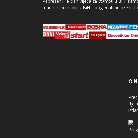
ReprezenT je član Vijeća za štampu u BiH, samor
renomirani mediji iz BiH – pogledati priloženu fo
O 
Pred
djel
izda
Prog