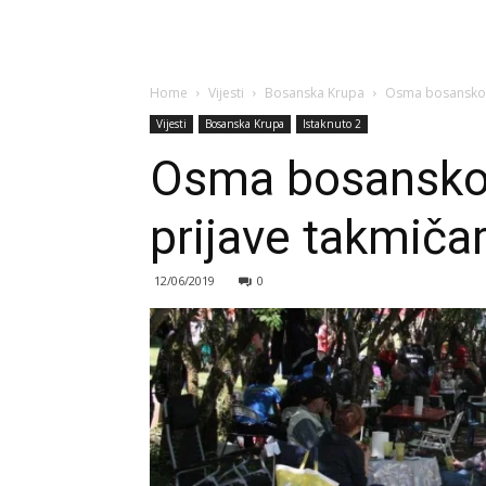
Home
Vijesti
Bosanska Krupa
Osma bosanskokr
Vijesti
Bosanska Krupa
Istaknuto 2
Osma bosanskok
prijave takmiča
12/06/2019
0