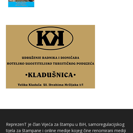
ReprezenT je član Vijeća za štampu u BiH, samoregulacijskog
tijela za štampane i online medije kojeg čine renomirani mediji