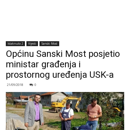
Istaknuto 2
Vijesti
Sanski Most
Općinu Sanski Most posjetio
ministar građenja i
prostornog uređenja USK-a
21/09/2018
0