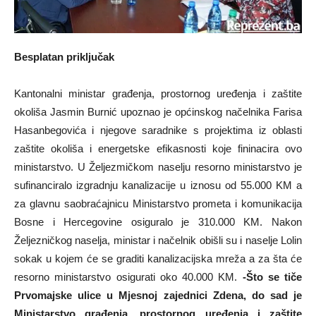
Besplatan priključak
Kantonalni ministar građenja, prostornog uređenja i zaštite
okoliša Jasmin Burnić upoznao je općinskog načelnika Farisa
Hasanbegovića i njegove saradnike s projektima iz oblasti
zaštite okoliša i energetske efikasnosti koje fininacira ovo
ministarstvo. U Željezmičkom naselju resorno ministarstvo je
sufinanciralo izgradnju kanalizacije u iznosu od 55.000 KM a
za glavnu saobraćajnicu Ministarstvo prometa i komunikacija
Bosne i Hercegovine osiguralo je 310.000 KM. Nakon
Željezničkog naselja, ministar i načelnik obišli su i naselje Lolin
sokak u kojem će se graditi kanalizacijska mreža a za šta će
resorno ministarstvo osigurati oko 40.000 KM.
-Što se tiče
Prvomajske ulice u Mjesnoj zajednici Zdena, do sad je
Ministarstvo građenja, prostornog uređenja i zaštite