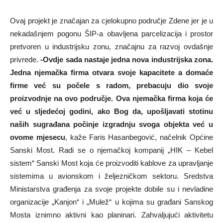
Ovaj projekt je značajan za cjelokupno područje Zdene jer je u
nekadašnjem pogonu ŠIP-a obavljena parcelizacija i prostor
pretvoren u industrijsku zonu, značajnu za razvoj ovdašnje
privrede.
-Ovdje sada nastaje jedna nova industrijska zona.
Jedna njemačka firma otvara svoje kapacitete a domaće
firme već su počele s radom, prebacuju dio svoje
proizvodnje na ovo područje. Ova njemačka firma koja će
već u sljedećoj godini, ako Bog da, upošljavati stotinu
naših sugrađana počinje izgradnju svoga objekta već u
ovome mjesecu
, kaže Faris Hasanbegović, načelnik Općine
Sanski Most. Radi se o njemačkoj kompanij „HIK – Kebel
sistem“ Sanski Most koja će proizvoditi kablove za upravljanje
sistemima u avionskom i željezničkom sektoru. Sredstva
Ministarstva građenja za svoje projekte dobile su i nevladine
organizacije „Kanjon“ i „Mulež“ u kojima su građani Sanskog
Mosta iznimno aktivni kao planinari. Zahvaljujući aktivitetu