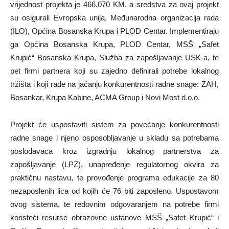
vrijednost projekta je 466.070 KM, a sredstva za ovaj projekt
su osigurali Evropska unija, Međunarodna organizacija rada
(ILO), Općina Bosanska Krupa i PLOD Centar. Implementiraju
ga Općina Bosanska Krupa, PLOD Centar, MSŠ „Safet
Krupić“ Bosanska Krupa, Služba za zapošljavanje USK-a, te
pet firmi partnera koji su zajedno definirali potrebe lokalnog
tržišta i koji rade na jačanju konkurentnosti radne snage: ZAH,
Bosankar, Krupa Kabine, ACMA Group i Novi Most d.o.o.
Projekt će uspostaviti sistem za povećanje konkurentnosti
radne snage i njeno osposobljavanje u skladu sa potrebama
poslodavaca kroz izgradnju lokalnog partnerstva za
zapošljavanje (LPZ), unapređenje regulatornog okvira za
praktičnu nastavu, te provođenje programa edukacije za 80
nezaposlenih lica od kojih će 76 biti zaposleno. Uspostavom
ovog sistema, te redovnim odgovaranjem na potrebe firmi
koristeći resurse obrazovne ustanove MSŠ „Safet Krupić“ i