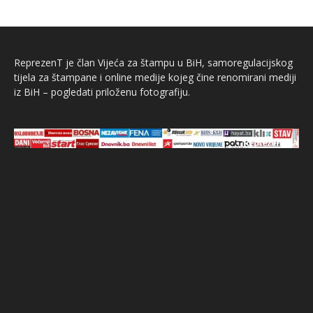
ReprezenT je član Vijeća za štampu u BiH, samoregulacijskog
tijela za štampane i online medije kojeg čine renomirani mediji
iz BiH – pogledati priloženu fotografiju.