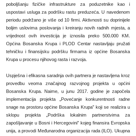
poboljšanju fizičke infrastrukture za poduzetnike kao i
uspostavi usluga za podršku rastu preduzeća. U navedenom
periodu podržano je više od 10 firmi. Aktivnosti su doprinijele
boljim uslovima poslovanja i kreiranju novih radnih mjesta, a
vrijednost ovih investicija je iznosila preko 500.000 KM.
Općina Bosanska Krupa i PLOD Centar nastavljaju pružati
tehničku i finansijsku podršku firmama iz općine Bosanska
Krupa u procesu njihovog rasta i razvoja.
Uspješna i efikasna saradnja ovih partnera je nastavljena kroz
provedbu veoma značajnog razvojnog projekta u općini
Bosanska Krupa. Naime, u junu 2017. godine je započela
implementacija projekta „Povećanje konkurentnosti radne
snage na prostoru općine Bosanska Krupa” koji se realizira u
sklopu projekta „Podrška lokalnim partnerstvima za
zapošljavanje u Bosni i Hercegovini” kojeg finansira Evropska
unija, a provodi Međunarodna organizacija rada (ILO). Ukupna