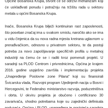
Općine Bosanska Krupa, stvorit će se održivi mehanizam koji
će usklađivati ponudu i potražnju na tržištu rada u sektoru
metala u općini Bosanska Krupa.
Inače, Bosanska Krupa bilježi kontinuiran rast zaposlenosti,
što poseban značaj ima u svakom smislu, naročito ako se ima
u vidu činjenica da su nova radna mjesta kreirana uglavnom u
prerađivačkom, odnosno u privatnom sektoru, te da postoji
potreba za novo zapošljavanje specifičnih profila u metalnoj
industriji na čemu će se i raditi kroz pomenuti projekt. U
saradnji sa PLOD Centrom i privrednicima, Općina je krajem
2016. godine uspješno završila i implementaciju projekta
„Unapređenje Poslovne zone Pilana“ koji su finansirali
Švicarska vlada, Razvojni program Ujedinjenih nacija u Bosni i
Hercegovini, te Federalno ministarstvo razvoja, poduzetništva
i obrta. U okviru projekta je obučeno i certificirano 30
zavarivača, shodno potrebama koje su zajednički definisala
poduzeća, Općina i PLOD, unapređena je postojeća saradnja