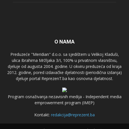
O NAMA
Preduzeće "Meridian" d.o.o. sa sjedištem u Velikoj Kladuši,
ulica Ibrahima Mržljaka 3/I, 100% u privatnom vlasništvu,
djeluje od augusta 2004. godine. U okviru preduzeća od kraja
2012. godine, pored izdavačke djelatnosti (periodična izdanja)
djeluje portal ReprezenT.ba kao osnovna djelatnost.
Program osnaživanja nezavisnih medija - Independent media
emprowerment program (IMEP)
Kontakt:
redakcija@reprezent.ba