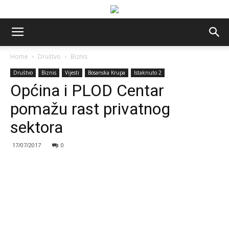
Home
Društvo
Biznis
Društvo
Biznis
Vijesti
Bosanska Krupa
Istaknuto 2
Općina i PLOD Centar
pomažu rast privatnog
sektora
17/07/2017
0