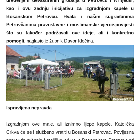
uređenjem devastiranih grobalja u Petrovcu i Krnjeuši,
kao i ovu zadnju inicijativu za izgradnjom kapele u
Bosanskom Petrovcu. Hvala i našim sugrađanima
Petrovčanima pravoslavne i muslimanske vjeroispovijesti
što su također podržavali ove ideje, ali i konkretno
pomogli
, naglasio je župnik Davor Klečina.
Ispravljena nepravda
Izgradnjom ove male, ali iznimno lijepe kapele, Katolička
Crkva će se i službeno vratiti u Bosanski Petrovac. Povijesna