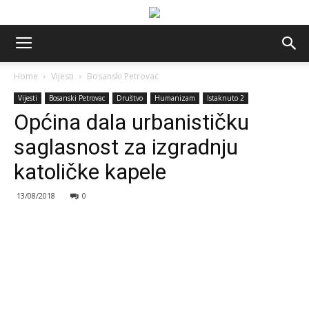
Home
Vijesti
Bosanski Petrovac
Vijesti
Bosanski Petrovac
Društvo
Humanizam
Istaknuto 2
Općina dala urbanističku
saglasnost za izgradnju
katoličke kapele
13/08/2018
0