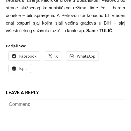
nepravda rušenja katoličke crkve u Bosanskom Petrovcu od
strane službenog komunističkog režima, time će – barem
donekle – biti ispravljena. A Petrovcu će konačno biti vraćen
onaj potpuni sjaj kojim sjaji većina gradova u BiH – sjaj
višestoljetnog suživota različitih konfesija.
Samir TULIĆ
Podjeli ovo:
Facebook
X
WhatsApp
Ispis
LEAVE A REPLY