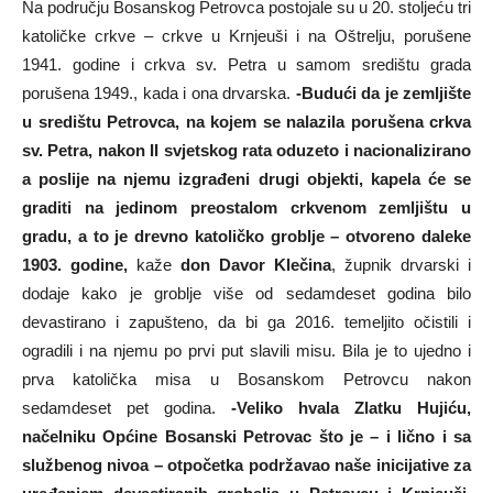
Na području Bosanskog Petrovca postojale su u 20. stoljeću tri
katoličke crkve – crkve u Krnjeuši i na Oštrelju, porušene
1941. godine i crkva sv. Petra u samom središtu grada
porušena 1949., kada i ona drvarska.
-Budući da je zemljište
u središtu Petrovca, na kojem se nalazila porušena crkva
sv. Petra, nakon II svjetskog rata oduzeto i nacionalizirano
a poslije na njemu izgrađeni drugi objekti, kapela će se
graditi na jedinom preostalom crkvenom zemljištu u
gradu, a to je drevno katoličko groblje – otvoreno daleke
1903. godine,
kaže
don Davor Klečina
, župnik drvarski i
dodaje kako je groblje više od sedamdeset godina bilo
devastirano i zapušteno, da bi ga 2016. temeljito očistili i
ogradili i na njemu po prvi put slavili misu. Bila je to ujedno i
prva katolička misa u Bosanskom Petrovcu nakon
sedamdeset pet godina.
-Veliko hvala Zlatku Hujiću,
načelniku Općine Bosanski Petrovac što je – i lično i sa
službenog nivoa – otpočetka podržavao naše inicijative za