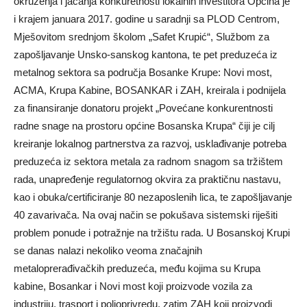
okruženja i jačanja konkuretnosti lokalnih investitora Općina je
i krajem januara 2017. godine u saradnji sa PLOD Centrom,
Mješovitom srednjom školom „Safet Krupić“, Službom za
zapošljavanje Unsko-sanskog kantona, te pet preduzeća iz
metalnog sektora sa područja Bosanke Krupe: Novi most,
ACMA, Krupa Kabine, BOSANKAR i ZAH, kreirala i podnijela
za finansiranje donatoru projekt „Povećane konkurentnosti
radne snage na prostoru općine Bosanska Krupa“ čiji je cilj
kreiranje lokalnog partnerstva za razvoj, usklađivanje potreba
preduzeća iz sektora metala za radnom snagom sa tržištem
rada, unapređenje regulatornog okvira za praktičnu nastavu,
kao i obuka/certificiranje 80 nezaposlenih lica, te zapošljavanje
40 zavarivača. Na ovaj način se pokušava sistemski riješiti
problem ponude i potražnje na tržištu rada. U Bosanskoj Krupi
se danas nalazi nekoliko veoma značajnih
metaloprerađivačkih preduzeća, među kojima su Krupa
kabine, Bosankar i Novi most koji proizvode vozila za
industriju, trasport i poljoprivredu, zatim ZAH koji proizvodi