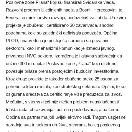
Poslovne zone Pilana“ koji su finansirali Švicarska vlada,
Razvojni program Ujedinjenih nacija u Bosni i Hercegovini, te
Federalno ministarstvo razvoja, poduzetništva i obrta. U okviru
projekta je obučeno i certificirano 30 zavarivača, shodno
potrebama koje su zajednički definisala poduzeća, Općina i
PLOD, unapređena je postojeća saradnja sa privatnim
sektorom, kao i mehanizmi komunikacije između javnog,
privatnog i NVO sektora. Izgrađena je i glavna saobraćajnica
dužine 300 m unutar Poslovne zone „Pilana“ koja direktno
povezuje prilaze prema postojećim i budućim investitorima.
Kroz druge projekte je također obučeno preko 25 osoba za
potrebe sektora metala, kao strateškog sektora u Općini, te su
osigurana sredstva za certificiranje više preduzeća za izvoz.
Međutim, sistemski još nije riješen problem neusklađenosti
tržišta rada, obrazovanja i potreba poslodavaca, a na čemu
Općina sa partnerima još uvijek aktivno radi. Tragom uspješne
saradnje sva tri sektora društva, stvaranja boljeg poslovnog