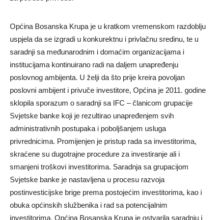
Općina Bosanska Krupa je u kratkom vremenskom razdoblju
uspjela da se izgradi u konkurektnu i privlačnu sredinu, te u
saradnji sa međunarodnim i domaćim organizacijama i
institucijama kontinuirano radi na daljem unapređenju
poslovnog ambijenta. U želji da što prije kreira povoljan
poslovni ambijent i privuče investitore, Općina je 2011. godine
sklopila sporazum o saradnji sa IFC – članicom grupacije
Svjetske banke koji je rezultirao unapređenjem svih
administrativnih postupaka i poboljšanjem usluga
privrednicima. Promijenjen je pristup rada sa investitorima,
skraćene su dugotrajne procedure za investiranje ali i
smanjeni troškovi investitorima. Saradnja sa grupacijom
Svjetske banke je nastavljena u procesu razvoja
postinvesticijske brige prema postojećim investitorima, kao i
obuka općinskih službenika i rad sa potencijalnim
investitorima. Općina Bosanska Krupa je ostvarila saradnju i