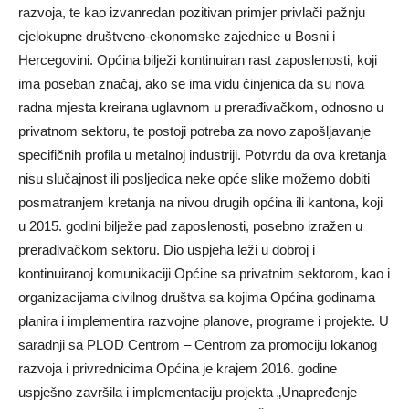
razvoja, te kao izvanredan pozitivan primjer privlači pažnju
cjelokupne društveno-ekonomske zajednice u Bosni i
Hercegovini. Općina bilježi kontinuiran rast zaposlenosti, koji
ima poseban značaj, ako se ima vidu činjenica da su nova
radna mjesta kreirana uglavnom u prerađivačkom, odnosno u
privatnom sektoru, te postoji potreba za novo zapošljavanje
specifičnih profila u metalnoj industriji. Potvrdu da ova kretanja
nisu slučajnost ili posljedica neke opće slike možemo dobiti
posmatranjem kretanja na nivou drugih općina ili kantona, koji
u 2015. godini bilježe pad zaposlenosti, posebno izražen u
prerađivačkom sektoru. Dio uspjeha leži u dobroj i
kontinuiranoj komunikaciji Općine sa privatnim sektorom, kao i
organizacijama civilnog društva sa kojima Općina godinama
planira i implementira razvojne planove, programe i projekte. U
saradnji sa PLOD Centrom – Centrom za promociju lokanog
razvoja i privrednicima Općina je krajem 2016. godine
uspješno završila i implementaciju projekta „Unapređenje