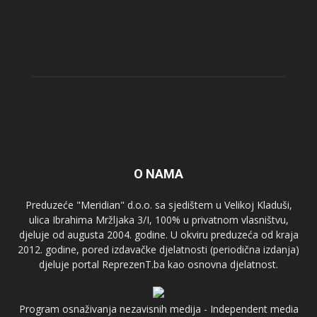
O NAMA
Preduzeće "Meridian" d.o.o. sa sjedištem u Velikoj Kladuši,
ulica Ibrahima Mržljaka 3/I, 100% u privatnom vlasništvu,
djeluje od augusta 2004. godine. U okviru preduzeća od kraja
2012. godine, pored izdavačke djelatnosti (periodična izdanja)
djeluje portal ReprezenT.ba kao osnovna djelatnost.
Program osnaživanja nezavisnih medija - Independent media