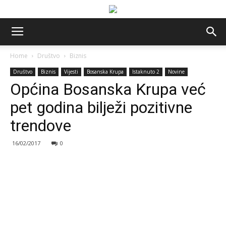
Home
Društvo
Biznis
Društvo
Biznis
Vijesti
Bosanska Krupa
Istaknuto 2
Novine
Općina Bosanska Krupa već
pet godina bilježi pozitivne
trendove
16/02/2017
0