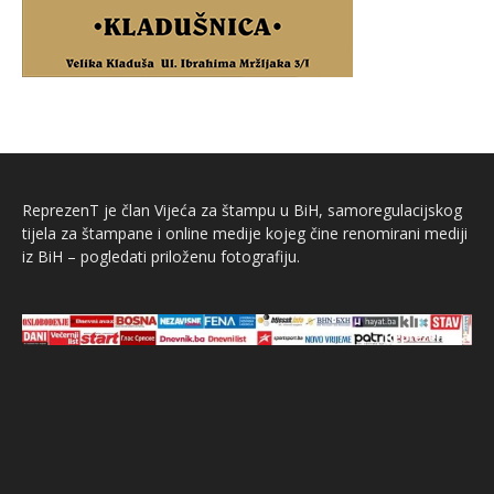
ReprezenT je član Vijeća za štampu u BiH, samoregulacijskog
tijela za štampane i online medije kojeg čine renomirani mediji
iz BiH – pogledati priloženu fotografiju.