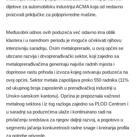
dijelove za automobilsku industrijui ACMA koja od nedavno
proizvodi priključke za poljoprivredne mašine.
Međusobni odnos ovih poduzeća već odavno ima oblik
klastera i u narednom periodu je moguće očekivati njihovu
intenzivniju saradnju. Osim metaloprerade, u ovoj općini se
ubrzano razvija i drvoprerađivački sektor, koji zajedno sa
metaloprerađivačima generiraju najviše radnih mjesta i
doprinose rastu prihoda i izvoza kojeg ostvaruju poduzeća na
ovoj općini. Sektor metala zapošljava preko 550 radnika (11%
od ukupnog broja zaposlenih u prerađivačkoj industriji u
Unsko-sanskom kantonu). Općina je prepoznala važnost
metalnog sektora i iz tog razloga zajedno sa PLOD Centrom i
u saradnji sa poduzećima ulaže i kontinuirano radi na
privlačenju sredstava za njegov daljnji razvoj, a pogotovo u
segmentu jačanja konkuretnosti radne snage i kreiranja profila
za potrebe privrede.