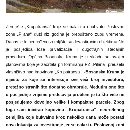
Zemljište „Krupatransa“ koje se nalazi u obuhvatu Poslovne
zone „Pilana“ duži niz godina je prepušteno zubu vremena.
Danas je to neuređeno zemljište sa devastiranim objektima što
je posljedica loše privatizacije i dugotrajnih stečajnih
procedura. Općina Bosanska Krupa je u skladu sa svojim
planovima koje je zacrtala pri formiranju PZ „Pilana“ preuzela
vlasništvo nad imovinom „Krupatransa“.
-Bosanska Krupa je
mjesto za koje se interesuje sve veći broj investitora,
pretežno stranih što dodatno ohrabruje. Međutim ono što
u posljednje vrijeme predstavlja problem je to što više ne
posjedujemo dovoljno velike i kompaktne parcele. Zbog
toga sam inicirao kupovinu „Krupatransa“, neuređenog
zemljišta koje bukvalno kroz nekoliko dana može postati
nova lokacija za investiranje jer se nalazi u Poslovnoj zoni