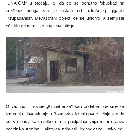
„UNA-OM“ u stečaju, ali da će se trenutno fokusirati na
uređenje onoga što je ostalo od nekašnjeg giganta
„Krupatransa“. Devastirani objekti će se ukloniti, a zemljište
očistiti i pripremiti za nove investicije.
O važnosti imovine „Krupatransa“ kao dodatne površine za
izgradnju i investiranje u Bosanskoj Krupi govori i činjenica da
su vijećnici, kao rijetko šta u posljednje vrijeme, inicijativu
načelnika Armina Halitovića prihvatili jednoglasno i tako dali