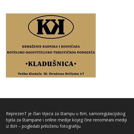
ReprezenT je član Vijeća za štampu u BiH, samoregulacijskog
tijela za štampane i online medije kojeg čine renomirani mediji
iz BiH – pogledati priloženu fotografiju.