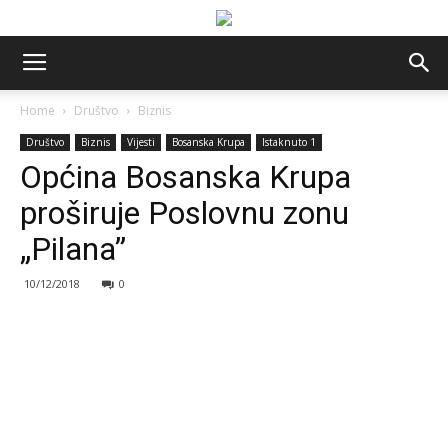
Home
Društvo
Biznis
Društvo
Biznis
Vijesti
Bosanska Krupa
Istaknuto 1
Općina Bosanska Krupa
proširuje Poslovnu zonu
„Pilana”
10/12/2018
0