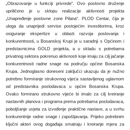
„Obrazovanje u funkciji privrede“. Ovo poslovno druženje
upriličeno je u sklopu realizacije aktivnosti projekta
„Unapređenje poslovne zone Pilana“. PLOD Centar, čija je
uloga da unaprijedi servise postojećim investitorima, kroz
osiguranje ekspertize u oblasti razvoja poslovanja i
konkurentnosti, u Bosanskoj Krupi je u saradnji s Općinom i
predstavnicima GOLD projekta, a u skladu s potrebama
privatnog sektora pokrenuo aktivnosti koje imaju za cilj jačanje
konkurentnosti radne snage na području općine Bosanska
Krupa. Jednoglasno doneseni zaključci ukazuju da je nužno
potrebno formiranje strukovnog vijeća sastavljenog uglavnom
od predstavnika poslodavaca u općini Bosanska Krupa.
Ovako formirano strukovno vijeće bi imalo za cilj kreiranje
nastavnih planova i programa prema potrebama poslodavaca,
poboljšanje uvjeta za izvođenje praktične nastave, a u svrhu
konkurentnije radne snage i zapošljavanja. Prijeko potrebnim
ključni akteri ovog događaja smatraju i kreiranje mjera za