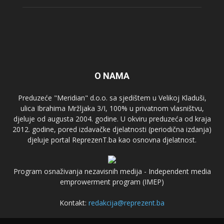
O NAMA
Preduzeće "Meridian" d.o.o. sa sjedištem u Velikoj Kladuši,
ulica Ibrahima Mržljaka 3/I, 100% u privatnom vlasništvu,
djeluje od augusta 2004. godine. U okviru preduzeća od kraja
2012. godine, pored izdavačke djelatnosti (periodična izdanja)
djeluje portal ReprezenT.ba kao osnovna djelatnost.
Program osnaživanja nezavisnih medija - Independent media
emprowerment program (IMEP)
Kontakt:
redakcija@reprezent.ba