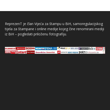
ReprezenT je član Vijeća za štampu u BiH, samoregulacijskog
tijela za štampane i online medije kojeg čine renomirani mediji
iz BiH – pogledati priloženu fotografiju.