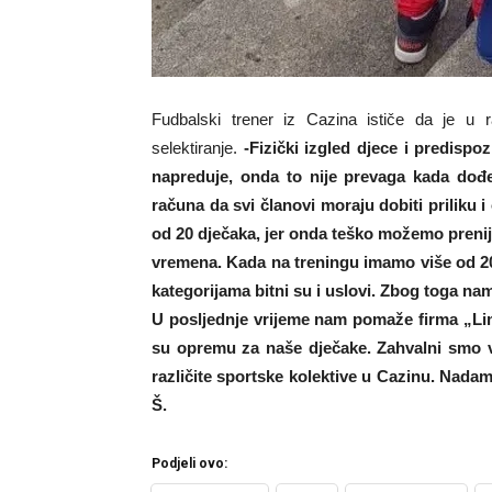
Fudbalski trener iz Cazina ističe da je u 
selektiranje.
-Fizički izgled djece i predisp
napreduje, onda to nije prevaga kada dođe 
računa da svi članovi moraju dobiti priliku 
od 20 dječaka, jer onda teško možemo prenij
vremena. Kada na treningu imamo više od 20
kategorijama bitni su i uslovi. Zbog toga na
U posljednje vrijeme nam pomaže firma „Limo
su opremu za naše dječake. Zahvalni smo 
različite sportske kolektive u Cazinu. Nadamo
Š.
Podjeli ovo: