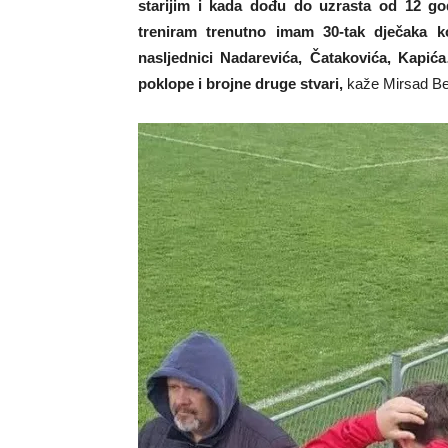
starijim i kada dođu do uzrasta od 12 go
treniram trenutno imam 30-tak dječaka ko
nasljednici Nadarevića, Čatakovića, Kapić
poklope i brojne druge stvari,
kaže Mirsad Be