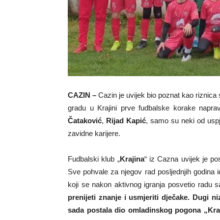
CAZIN –
Cazin je uvijek bio poznat kao riznica
gradu u Krajini prve fudbalske korake napravi
Čataković
,
Rijad Kapić
, samo su neki od uspje
zavidne karijere.
Fudbalski klub „
Krajina
“ iz Cazna uvijek je p
Sve pohvale za njegov rad posljednjih godina 
koji se nakon aktivnog igranja posvetio radu 
prenijeti znanje i usmjeriti dječake. Dugi n
sada postala dio omladinskog pogona „Kraj