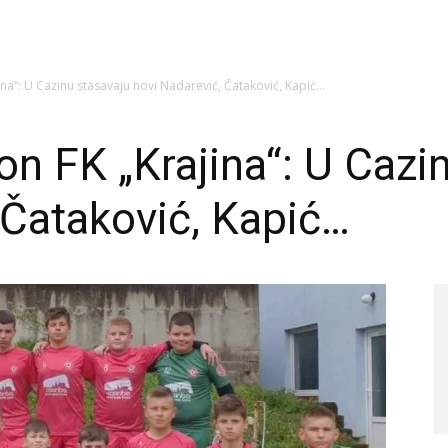
na“: U Cazinu stasavaju novi Nadarević, Čataković, Kapić…
n FK „Krajina“: U Cazi
 Čataković, Kapić…