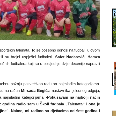
 sportskih talenata. To se posebno odnosi na fudbal i u ovom
li su brojni uspješni fudbaleri.
Safet Nadarević
,
Hamza
šnih fudbalera koji su u posljednje dvije decenije napravili
osebnu pažnju posvećivao radu sa najmlađim kategorijama.
idu na račun
Mirsada Begića
, nastavnika tjelesnog odgoja,
sa najmlađim kategorijama.
-Pokušavam na najbolji način
iz godina radio sam u Školi fudbala „Talenata“ i ona je
ine“. Naime, mi radimo sa dječacima od šest godina i