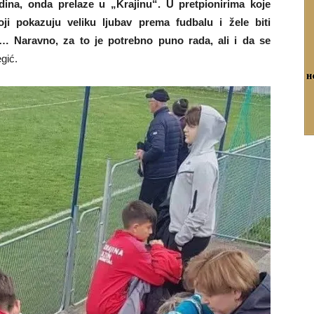
dina, onda prelaze u „Krajinu“. U pretpionirima koje
ji pokazuju veliku ljubav prema fudbalu i žele biti
a… Naravno, za to je potrebno puno rada, ali i da se
gić.