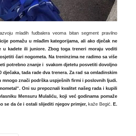
razvoju mladih fudbalera veoma bitan segment pravilno
ozicije pomažu u mlađim kategorijama, ali ako dječak ne
u kadete ili juniore. Zbog toga treneri moraju voditi
i osjetiti čari nogometa. Na treninzima ne radimo sa više
eti potrebno znanje i svakom djetetu posvetiti dovoljno
 dječaka, tada rade dva trenera. Za rad sa omladinskim
m mnogo znači podrška uspješnih firmi i poslovnih ljudi.
metal“. Oni su prepoznali kvalitet našeg rada i kupili
vlasniku Mensuru Mulaliću, koji već godinama pomaže
 se da će i ostali slijediti njegov primjer,
kaže Begić.
E.