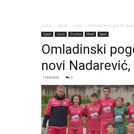
Home
Vijesti
Cazin
Omladinski pogon FK „Kraji
Vijesti
Cazin
Društvo
Mladi
Sport
Omladinski pogo
novi Nadarević,
11/06/2022
0