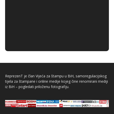
ReprezenT je član Vijeća za štampu u BiH, samoregulacijskog
tijela za štampane i online medije kojeg čine renomirani mediji
iz BiH – pogledati priloženu fotografiju.