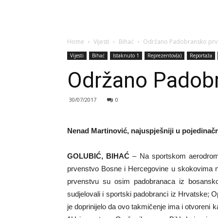
Home
Vijesti
Bihać
Održano Padobransko prven
Vijesti
Bihać
Istaknuto 1
Reprezentov(a)
Reportaža
Održano Padobra
30/07/2017
0
Nenad Martinović, najuspješniji u pojedinač
GOLUBIĆ, BIHAĆ
– Na sportskom aerodromu
prvenstvo Bosne i Hercegovine u skokovima na 
prvenstvu su osim padobranaca iz bosanskoh
sudjelovali i sportski padobranci iz Hrvatske; O
je doprinijelo da ovo takmičenje ima i otvoreni 