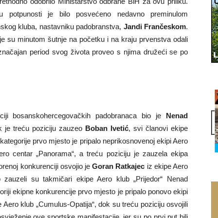
ethodno odobrilo Ministarstvo odbrane BiH za ovu priliku.
u potpunosti je bilo posvećeno nedavno preminulom
skog kluba, nastavniku padobranstva,
Jandi Frančeskom
.
e su minutom šutnje na početku i na kraju prvenstva odali
 značajan period svog života proveo s njima družeći se po
enciji bosanskohercegovačkih padobranaca bio je
Nenad
k je treću poziciju zauzeo
Boban Ivetić
, svi članovi ekipe
 kategorije prvo mjesto je pripalo neprikosnovenoj ekipi Aero
Aero centar „Panorama“, a treću poziciju je zauzela ekipa
renoj konkurenciji osvojio je
Goran Ratkajec
iz ekipe Aero
o zauzeli su takmičari ekipe Aero klub „Prijedor“ Nenad
oriji ekipne konkurencije prvo mjesto je pripalo ponovo ekipi
pe Aero klub „Cumulus-Opatija“, dok su treću poziciju osvojili
 osvježenje ove sportske manifestacije, jer su po prvi put bili