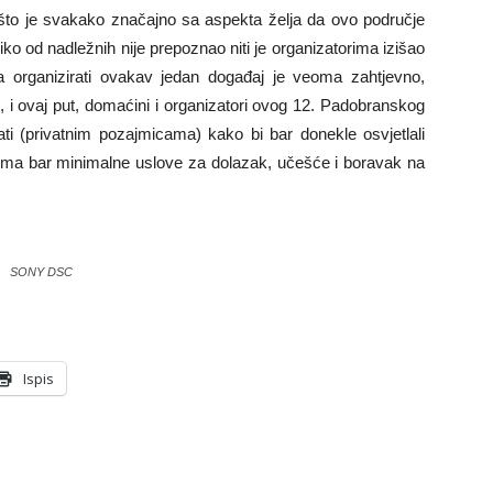
, što je svakako značajno sa aspekta želja da ovo područje
 niko od nadležnih nije prepoznao niti je organizatorima izišao
 organizirati ovakav jedan događaj je veoma zahtjevno,
 i ovaj put, domaćini i organizatori ovog 12. Padobranskog
ti (privatnim pozajmicama) kako bi bar donekle osvjetlali
tima bar minimalne uslove za dolazak, učešće i boravak na
SONY DSC
Ispis