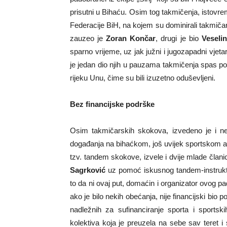
prisutni u Bihaću. Osim tog takmičenja, istov
Federacije BiH, na kojem su dominirali takmič
zauzeo je
Zoran Končar
, drugi je bio
Veselin
sparno vrijeme, uz jak južni i jugozapadni vjeta
je jedan dio njih u pauzama takmičenja spas potr
rijeku Unu, čime su bili izuzetno oduševljeni.
Bez financijske podrške
Osim takmičarskih skokova, izvedeno je i nek
događanja na bihaćkom, još uvijek sportskom a
tzv. tandem skokove, izvele i dvije mlade član
Sagrković
uz pomoć iskusnog tandem-instrukt
to da ni ovaj put, domaćin i organizator ovog 
ako je bilo nekih obećanja, nije financijski bio pod
nadležnih za sufinanciranje sporta i sports
kolektiva koja je preuzela na sebe sav teret i