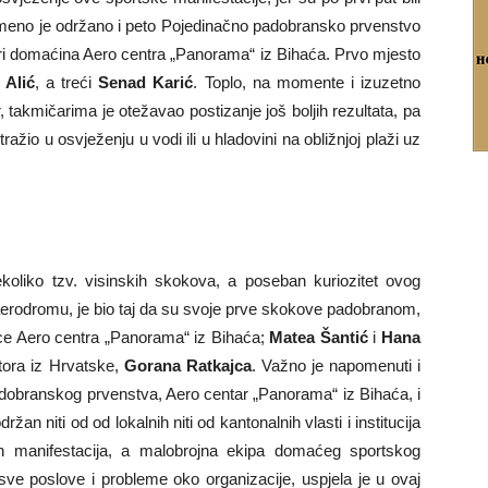
remeno je održano i peto Pojedinačno padobransko prvenstvo
ari domaćina Aero centra „Panorama“ iz Bihaća. Prvo mjesto
 Alić
, a treći
Senad Karić
. Toplo, na momente i izuzetno
r, takmičarima je otežavao postizanje još boljih rezultata, pa
ažio u osvježenju u vodi ili u hladovini na obližnjoj plaži uz
oliko tzv. visinskih skokova, a poseban kuriozitet ovog
erodromu, je bio taj da su svoje prve skokove padobranom,
ice Aero centra „Panorama“ iz Bihaća;
Matea Šantić
i
Hana
ora iz Hrvatske,
Gorana Ratkajca
. Važno je napomenuti i
padobranskog prvenstva, Aero centar „Panorama“ iz Bihaća, i
ržan niti od od lokalnih niti od kantonalnih vlasti i institucija
kih manifestacija, a malobrojna ekipa domaćeg sportskog
 sve poslove i probleme oko organizacije, uspjela je u ovaj