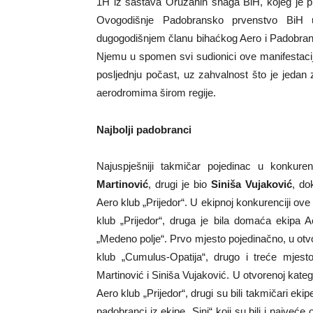
1H iz sastava Oružanih snaga BiH, kojeg je pr
Ovogodišnje Padobransko prvenstvo BiH 
dugogodišnjem članu bihaćkog Aero i Padobran
Njemu u spomen svi sudionici ove manifestacij
posljednju počast, uz zahvalnost što je jedan
aerodromima širom regije.
Najbolji padobranci
Najuspješniji takmičar pojedinac u konkur
Martinović
, drugi je bio
Siniša Vujaković
, do
Aero klub „Prijedor“. U ekipnoj konkurenciji ove
klub „Prijedor“, druga je bila domaća ekipa 
„Medeno polje“. Prvo mjesto pojedinačno, u otvo
klub „Cumulus-Opatija“, drugo i treće mjest
Martinović i Siniša Vujaković. U otvorenoj kateg
Aero klub „Prijedor“, drugi su bili takmičari eki
padobranci iz ekipe „Sinj“ koji su bili i najveće