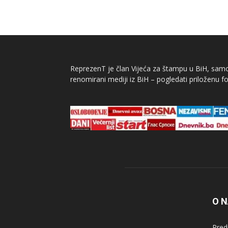
ReprezenT je član Vijeća za štampu u BiH, samor
renomirani mediji iz BiH – pogledati priloženu fo
O 
Pred