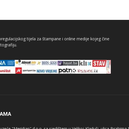
egulacijskog tijela za štampane i online medije kojeg čine
tografiju.
NAMA
uzeće "Meridian" d.o.o. sa sjedištem u Velikoj Kladuši, ulica Ibrahima