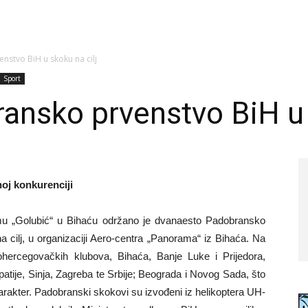
stvo BiH u skoku na cilj
Sport
nsko prvenstvo BiH u s
noj konkurenciji
 „Golubić“ u Bihaću održano je dvanaesto Padobransko
cilj, u organizaciji Aero-centra „Panorama“ iz Bihaća. Na
ercegovačkih klubova, Bihaća, Banje Luke i Prijedora,
patije, Sinja, Zagreba te Srbije; Beograda i Novog Sada, što
karakter. Padobranski skokovi su izvođeni iz helikoptera UH-