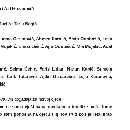
ć
i
Aid Hozanović.
Murtić
i
Tarik Begić.
 Umma Ćerimović, Ahmed Karajić, Emin Odobašić, Lejla
 Mujakić, Ensar Bešić, Ajra Odobašić, Mia Mujakić, Adel
rić, Selma Ćehić, Faris Liđan, Harun Kapić, Sumeja
, Tarik Tatarević, Ajdin Dizdarević, Lejla Keranović,
kić
.
ovakvih događaja za razvoj djece:
če ne samo vještinama mentalne aritmetike, već i tome
o sam ponosna na djecu i njihov trud koji je rezultirao