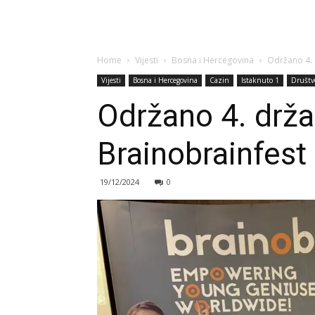
Home
Vijesti
Bosna i Hercegovina
Održano 4. 
Vijesti
Bosna i Hercegovina
Cazin
Istaknuto 1
Društv
Održano 4. drža
Brainobrainfest
19/12/2024
0