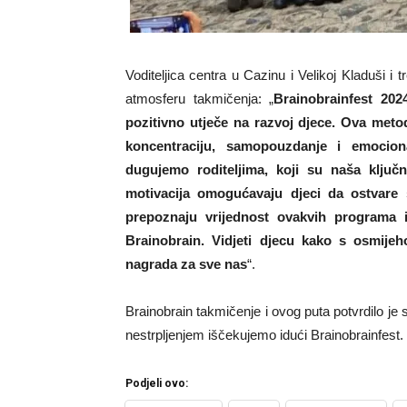
Voditeljica centra u Cazinu i Velikoj Kladuši i 
atmosferu takmičenja: „
Brainobrainfest 202
pozitivno utječe na razvoj djece. Ova meto
koncentraciju, samopouzdanje i emociona
dugujemo roditeljima, koji su naša klju
motivacija omogućavaju djeci da ostvare 
prepoznaju vrijednost ovakvih programa i
Brainobrain. Vidjeti djecu kako s osmije
nagrada za sve nas
“.
Brainobrain takmičenje i ovog puta potvrdilo j
nestrpljenjem iščekujemo idući Brainobrainfest.
Podjeli ovo: