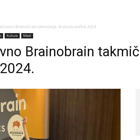
državno Brainobrain takmičenje: Brainobrainfest 2024.
o
Kultura
Mladi
vno Brainobrain takmič
 2024.