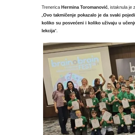
Trenerica
Hermina Toromanović
, istaknula je
„
Ovo takmičenje pokazalo je da svaki pojedi
koliko su posvećeni i koliko uživaju u učenj
lekcija
“.