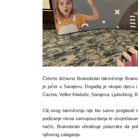
Četvrto državno Brainobrain takmičenje Brainob
je jučer u Sarajevu. Događaj je okupio djecu i
Cazina, Velike Kladuše, Sarajeva, Ljubuškog, Bij
Cilj ovog takmičenja nije bio samo proglasiti 
podizanje nivoa samopouzdanja te osvještavanje
način, Brainobrain ohrabruje polaznike da po
njihovog zalaganja.