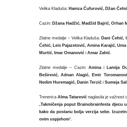
Velika Kladuša:
Hamza Ćufurović, Džan Ćehi
Cazin:
Džana Hadžić, Madžid Bajrić, Orhan 
Zlatne medalje – Velika Kladuša:
Dani Ćehić,
Ćehić, Leis Pajazetović, Amina Karajić, Uma
Murtić, Imar Omanović
i
Amar Zahić
.
Zlatne medalje – Cazin:
Amina
i
Lamija Du
Beširević, Adnan Alagić, Emir Toromanović
Nedim Huremagić, Danin Terzić
i
Sumeja Sal
Trenerica
Alma Tatarević
naglasila je važnost 
„
Takmičenja poput Brainobrainfesta djecu u
kako da postanu bolja verzija sebe. Izuzetn
ovim uspjehom
“.