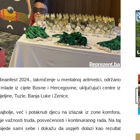
rainfest 2024., takmičenje u mentalnoj aritmetici, održano
 mlade iz cijele Bosne i Hercegovine, uključujući centre iz
eljine, Tuzle, Banja Luke i Zenice.
najbolje, već i potaknuti djecu na izlazak iz zone komfora,
 važnosti truda, posvećenosti i kontinuiranog rada. Na taj
bijede sami sebe i dokažu da uspjeh dolazi kao rezultat