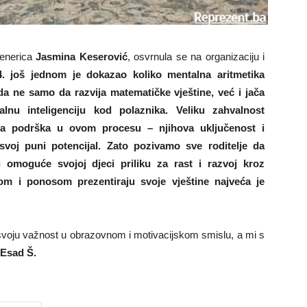
trenerica
Jasmina Keserović
, osvrnula se na organizaciju i
4. još jednom je dokazao koliko mentalna aritmetika
da ne samo da razvija matematičke vještine, već i jača
lnu inteligenciju kod polaznika. Veliku zahvalnost
čna podrška u ovom procesu – njihova uključenost i
svoj puni potencijal. Zato pozivamo sve roditelje da
 omoguće svojoj djeci priliku za rast i razvoj kroz
hom i ponosom prezentiraju svoje vještine najveća je
e svoju važnost u obrazovnom i motivacijskom smislu, a mi s
Esad Š.