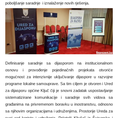
poboljšanje saradnje i iznalaženje novih rješenja.
Definisanje saradnje sa dijasporom na institucionalnom
osnovu i provođenje pojedinačnih projekata otvoriće
mogućnost za intenzivnije uključivanje dijaspore u razvojne
programe lokalne samouprave. Sa tim ciljem je otvoren i Ured
za dijasporu općine Ključ čiji je snovni zadatak uspostavljanje
sistematizirane komunikacije i saradnje svih vidova sa
građanima na privremenom boravku u inostranstvu, odnosno
sa njihovim organizacijama i udruženjima. Prostorije Ureda za
svoj rad koriste i udruženja „Prijatelji Ključa“ iz Švicarske i