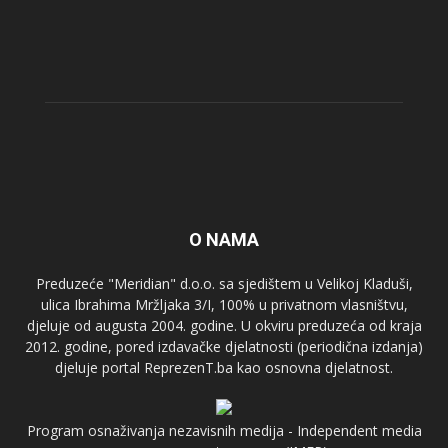
O NAMA
Preduzeće "Meridian" d.o.o. sa sjedištem u Velikoj Kladuši,
ulica Ibrahima Mržljaka 3/I, 100% u privatnom vlasništvu,
djeluje od augusta 2004. godine. U okviru preduzeća od kraja
2012. godine, pored izdavačke djelatnosti (periodična izdanja)
djeluje portal ReprezenT.ba kao osnovna djelatnost.
Program osnaživanja nezavisnih medija - Independent media