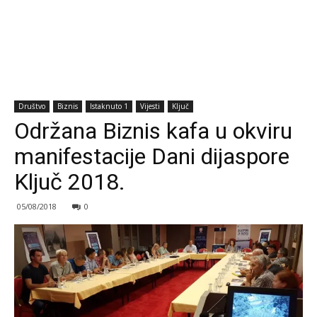
Društvo
Biznis
Istaknuto 1
Vijesti
Ključ
Održana Biznis kafa u okviru
manifestacije Dani dijaspore
Ključ 2018.
05/08/2018
0