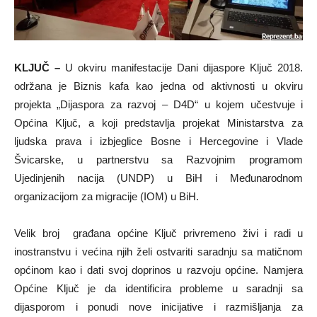
KLJUČ –
U okviru manifestacije Dani dijaspore Ključ 2018.
održana je Biznis kafa kao jedna od aktivnosti u okviru
projekta „Dijaspora za razvoj – D4D“ u kojem učestvuje i
Općina Ključ, a koji predstavlja projekat Ministarstva za
ljudska prava i izbjeglice Bosne i Hercegovine i Vlade
Švicarske, u partnerstvu sa Razvojnim programom
Ujedinjenih nacija (UNDP) u BiH i Međunarodnom
organizacijom za migracije (IOM) u BiH.
Velik broj građana općine Ključ privremeno živi i radi u
inostranstvu i većina njih želi ostvariti saradnju sa matičnom
općinom kao i dati svoj doprinos u razvoju općine. Namjera
Općine Ključ je da identificira probleme u saradnji sa
dijasporom i ponudi nove inicijative i razmišljanja za