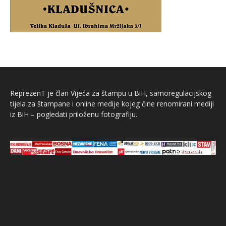
ReprezenT je član Vijeća za štampu u BiH, samoregulacijskog
tijela za štampane i online medije kojeg čine renomirani mediji
iz BiH – pogledati priloženu fotografiju.