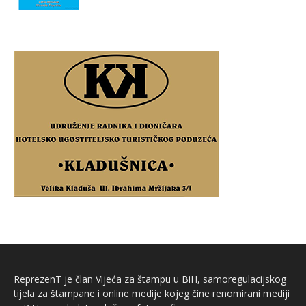
ReprezenT je član Vijeća za štampu u BiH, samoregulacijskog
tijela za štampane i online medije kojeg čine renomirani mediji