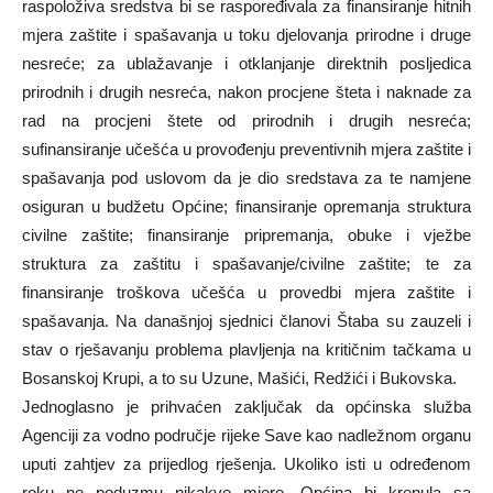
raspoloživa sredstva bi se raspoređivala za finansiranje hitnih
mjera zaštite i spašavanja u toku djelovanja prirodne i druge
nesreće; za ublažavanje i otklanjanje direktnih posljedica
prirodnih i drugih nesreća, nakon procjene šteta i naknade za
rad na procjeni štete od prirodnih i drugih nesreća;
sufinansiranje učešća u provođenju preventivnih mjera zaštite i
spašavanja pod uslovom da je dio sredstava za te namjene
osiguran u budžetu Općine; finansiranje opremanja struktura
civilne zaštite; finansiranje pripremanja, obuke i vježbe
struktura za zaštitu i spašavanje/civilne zaštite; te za
finansiranje troškova učešća u provedbi mjera zaštite i
spašavanja. Na današnjoj sjednici članovi Štaba su zauzeli i
stav o rješavanju problema plavljenja na kritičnim tačkama u
Bosanskoj Krupi, a to su Uzune, Mašići, Redžići i Bukovska.
Jednoglasno je prihvaćen zaključak da općinska služba
Agenciji za vodno područje rijeke Save kao nadležnom organu
uputi zahtjev za prijedlog rješenja. Ukoliko isti u određenom
roku ne poduzmu nikakve mjere, Općina bi krenula sa