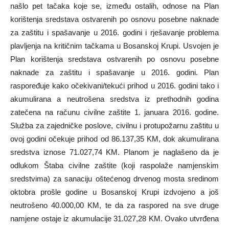
našlo pet tačaka koje se, između ostalih, odnose na Plan
korištenja sredstava ostvarenih po osnovu posebne naknade
za zaštitu i spašavanje u 2016. godini i rješavanje problema
plavljenja na kritičnim tačkama u Bosanskoj Krupi. Usvojen je
Plan korištenja sredstava ostvarenih po osnovu posebne
naknade za zaštitu i spašavanje u 2016. godini. Plan
raspoređuje kako očekivani/tekući prihod u 2016. godini tako i
akumulirana a neutrošena sredstva iz prethodnih godina
zatečena na računu civilne zaštite 1. januara 2016. godine.
Služba za zajedničke poslove, civilnu i protupožarnu zaštitu u
ovoj godini očekuje prihod od 86.137,35 KM, dok akumulirana
sredstva iznose 71.027,74 KM. Planom je naglašeno da je
odlukom Štaba civilne zaštite (koji raspolaže namjenskim
sredstvima) za sanaciju oštećenog drvenog mosta sredinom
oktobra prošle godine u Bosanskoj Krupi izdvojeno a još
neutrošeno 40.000,00 KM, te da za raspored na sve druge
namjene ostaje iz akumulacije 31.027,28 KM. Ovako utvrđena