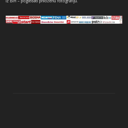
iz BiH – pogledati priloženu fotografiju.