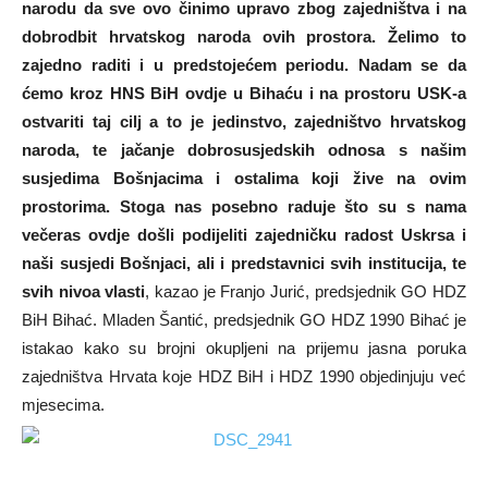
narodu da sve ovo činimo upravo zbog zajedništva i na
dobrodbit hrvatskog naroda ovih prostora. Želimo to
zajedno raditi i u predstojećem periodu. Nadam se da
ćemo kroz HNS BiH ovdje u Bihaću i na prostoru USK-a
ostvariti taj cilj a to je jedinstvo, zajedništvo hrvatskog
naroda, te jačanje dobrosusjedskih odnosa s našim
susjedima Bošnjacima i ostalima koji žive na ovim
prostorima. Stoga nas posebno raduje što su s nama
večeras ovdje došli podijeliti zajedničku radost Uskrsa i
naši susjedi Bošnjaci, ali i predstavnici svih institucija, te
svih nivoa vlasti
, kazao je Franjo Jurić, predsjednik GO HDZ
BiH Bihać. Mladen Šantić, predsjednik GO HDZ 1990 Bihać je
istakao kako su brojni okupljeni na prijemu jasna poruka
zajedništva Hrvata koje HDZ BiH i HDZ 1990 objedinjuju već
mjesecima.