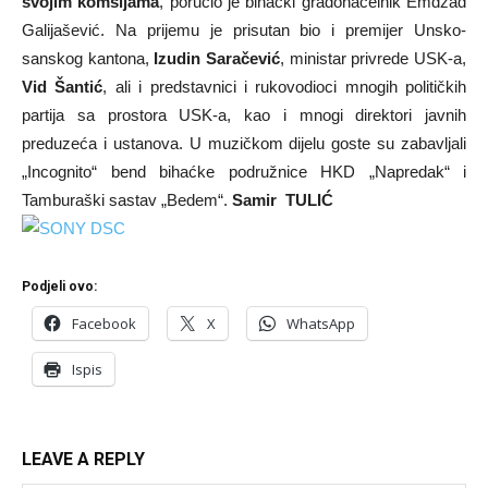
svojim komšijama
, poručio je bihaćki gradonačelnik Emdžad
Galijašević. Na prijemu je prisutan bio i premijer Unsko-
sanskog kantona,
Izudin Saračević
, ministar privrede USK-a,
Vid Šantić
, ali i predstavnici i rukovodioci mnogih političkih
partija sa prostora USK-a, kao i mnogi direktori javnih
preduzeća i ustanova. U muzičkom dijelu goste su zabavljali
„Incognito“ bend bihaćke podružnice HKD „Napredak“ i
Tamburaški sastav „Bedem“.
Samir TULIĆ
Podjeli ovo:
Facebook
X
WhatsApp
Ispis
LEAVE A REPLY