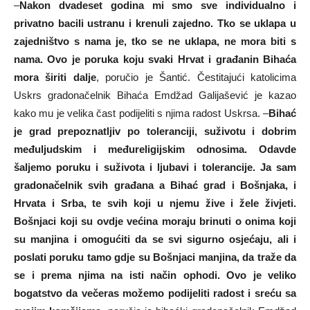
–
Nakon dvadeset godina mi smo sve individualno i
privatno bacili ustranu i krenuli zajedno. Tko se uklapa u
zajedništvo s nama je, tko se ne uklapa, ne mora biti s
nama. Ovo je poruka koju svaki Hrvat i građanin Bihaća
mora širiti dalje
, poručio je Šantić. Čestitajući katolicima
Uskrs gradonačelnik Bihaća Emdžad Galijašević je kazao
kako mu je velika čast podijeliti s njima radost Uskrsa. –
Bihać
je grad prepoznatljiv po toleranciji, suživotu i dobrim
međuljudskim i međureligijskim odnosima. Odavde
šaljemo poruku i suživota i ljubavi i tolerancije. Ja sam
gradonačelnik svih građana a Bihać grad i Bošnjaka, i
Hrvata i Srba, te svih koji u njemu žive i žele živjeti.
Bošnjaci koji su ovdje većina moraju brinuti o onima koji
su manjina i omogućiti da se svi sigurno osjećaju, ali i
poslati poruku tamo gdje su Bošnjaci manjina, da traže da
se i prema njima na isti način ophodi. Ovo je veliko
bogatstvo da večeras možemo podijeliti radost i sreću sa