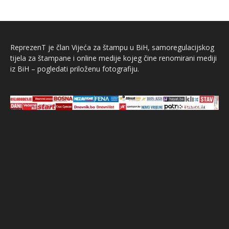
ReprezenT je član Vijeća za štampu u BiH, samoregulacijskog
tijela za štampane i online medije kojeg čine renomirani mediji
iz BiH – pogledati priloženu fotografiju.