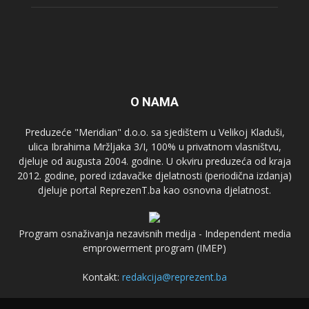
O NAMA
Preduzeće "Meridian" d.o.o. sa sjedištem u Velikoj Kladuši,
ulica Ibrahima Mržljaka 3/I, 100% u privatnom vlasništvu,
djeluje od augusta 2004. godine. U okviru preduzeća od kraja
2012. godine, pored izdavačke djelatnosti (periodična izdanja)
djeluje portal ReprezenT.ba kao osnovna djelatnost.
Program osnaživanja nezavisnih medija - Independent media
emprowerment program (IMEP)
Kontakt:
redakcija@reprezent.ba