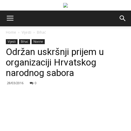
Home
Vijesti
Bihać
Vijesti
Bihać
Novine
Održan uskršnji prijem u
organizaciji Hrvatskog
narodnog sabora
28/03/2016
0