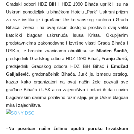
Gradski odbori HDZ BiH i HDZ 1990 Bihaća upriličili su na
Uskrsni ponedjeljak u bihaćkom Hotelu „Park“ Uskrsni prijem
za sve institucije i građane Unsko-sanskog kantona i Grada
Bihaća, želeći i na ovaj način dostojno proslaviti ovaj veliki
katolički blagdan uskrsnuća Isusa Krista. Okupljenim
predstavnicima zakonodavne i izvršne vlasti Grada Bihaća i
USK-a, te brojnim zvanicama obratili su se
Mladen Šantić
,
predsjednik Gradskog odbora HDZ 1990 Bihać,
Franjo Jurić
,
predsjednik Gradskog odbora HDZ BiH Bihać i
Emdžad
Galijašević
, gradonačelnik Bihaća. Jurić je, između ostalog,
kazao kako organizatori na ovaj način žele pozvati sve
građane Bihaća i USK-a na zajedništvo i potaći ih da u ovim
blagdanskim danima pozitivno razmišljaju jer je Uskrs blagdan
mira i zajedništva.
–
Na poseban način želimo uputiti poruku hrvatskom