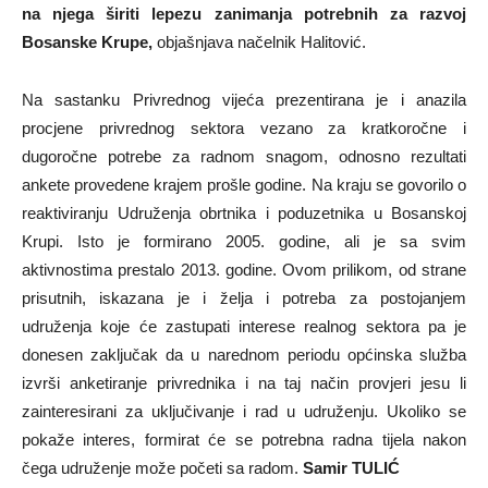
na njega širiti lepezu zanimanja potrebnih za razvoj
Bosanske Krupe,
objašnjava načelnik Halitović.
Na sastanku Privrednog vijeća prezentirana je i anazila
procjene privrednog sektora vezano za kratkoročne i
dugoročne potrebe za radnom snagom, odnosno rezultati
ankete provedene krajem prošle godine. Na kraju se govorilo o
reaktiviranju Udruženja obrtnika i poduzetnika u Bosanskoj
Krupi. Isto je formirano 2005. godine, ali je sa svim
aktivnostima prestalo 2013. godine. Ovom prilikom, od strane
prisutnih, iskazana je i želja i potreba za postojanjem
udruženja koje će zastupati interese realnog sektora pa je
donesen zaključak da u narednom periodu općinska služba
izvrši anketiranje privrednika i na taj način provjeri jesu li
zainteresirani za uključivanje i rad u udruženju. Ukoliko se
pokaže interes, formirat će se potrebna radna tijela nakon
čega udruženje može početi sa radom.
Samir TULIĆ