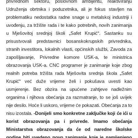
privrednom sektoru, poslovnom ambijentu, reaktiviranju
Udruženja obrtnika i poduzetnika, ali je fokus stavljen na
problematiku nedostatka radne snage u metalskoj industriji i
uvođenju, za tržište rada i te kako potrebnih, novih zanimanja
u Mješovitoj srednjoj školi „Safet Krupić“. Sastanku su
prisustvovali predstavnici bosanskokrupskih privrednika,
stranih investitora, lokalnih vlasti, općinskih službi, Zavoda za
zapošljavanje, Privredne komore USK-a, te ministrica
obrazovanja USK-a. CNC programer je zanimanje koje zbog
realnih potreba tržišta rada Mješovita srednja škola „Safet
Krupić“ već duže vrijeme želi i pokušava uvesti kao
usmjerenje. Bez obzira na upućene zahtjeve nadležnim
organima i njihova obećanja za razmatranje, to se još uvijek
nije desilo. Hoće li uskoro, vrijeme će pokazati. Obećanja za to
nisu izostala.
-Donijeli smo konkretne zaključke koji će ići u
korist obrazovanja pa i privrede. Imamo obećanja
Ministarstva obrazovanja da će od naredne školske
godine biti uvedeno novo zanimanje koje je namijenjeno