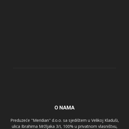
O NAMA
Preduzeće "Meridian" d.o.o. sa sjedištem u Velikoj Kladuši,
ulica Ibrahima Mržljaka 3/I, 100% u privatnom vlasništvu,