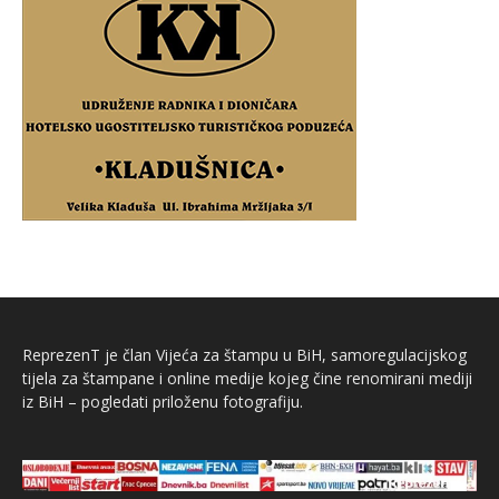
ReprezenT je član Vijeća za štampu u BiH, samoregulacijskog
tijela za štampane i online medije kojeg čine renomirani mediji
iz BiH – pogledati priloženu fotografiju.