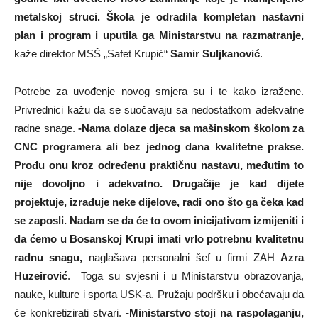
metalskoj struci. Škola je odradila kompletan nastavni
plan i program i uputila ga Ministarstvu na razmatranje,
kaže direktor MSŠ „Safet Krupić“
Samir Suljkanović
.
Potrebe za uvođenje novog smjera su i te kako izražene.
Privrednici kažu da se suočavaju sa nedostatkom adekvatne
radne snage.
-Nama dolaze djeca sa mašinskom školom za
CNC programera ali bez jednog dana kvalitetne prakse.
Prođu onu kroz određenu praktičnu nastavu, međutim to
nije dovoljno i adekvatno. Drugačije je kad dijete
projektuje, izrađuje neke dijelove, radi ono što ga čeka kad
se zaposli. Nadam se da će to ovom inicijativom izmijeniti i
da ćemo u Bosanskoj Krupi imati vrlo potrebnu kvalitetnu
radnu snagu,
naglašava personalni šef u firmi ZAH
Azra
Huzeirović
. Toga su svjesni i u Ministarstvu obrazovanja,
nauke, kulture i sporta USK-a. Pružaju podršku i obećavaju da
će konkretizirati stvari.
-Ministarstvo stoji na raspolaganju,