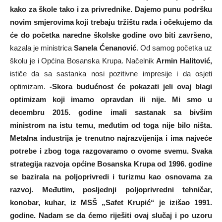
kako za škole tako i za privrednike. Dajemo punu podršku
novim smjerovima koji trebaju tržištu rada i očekujemo da
će do početka naredne školske godine ovo biti završeno,
kazala je ministrica
Sanela Ćenanović
. Od samog početka uz
školu je i Općina Bosanska Krupa. Načelnik
Armin Halitović,
ističe da sa sastanka nosi pozitivne impresije i da osjeti
optimizam.
-Skora budućnost će pokazati jeli ovaj blagi
optimizam koji imamo opravdan ili nije. Mi smo u
decembru 2015. godine imali sastanak sa bivšim
ministrom na istu temu, međutim od toga nije bilo ništa.
Metalna industrija je trenutno najrazvijenija i ima najveće
potrebe i zbog toga razgovaramo o ovome svemu. Svaka
strategija razvoja općine Bosanska Krupa od 1996. godine
se bazirala na poljoprivredi i turizmu kao osnovama za
razvoj. Međutim, posljednji poljoprivredni tehničar,
konobar, kuhar, iz MSŠ „Safet Krupić“ je izišao 1991.
godine. Nadam se da ćemo riješiti ovaj slučaj i po uzoru