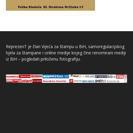
ReprezenT je član Vijeća za štampu u BiH, samoregulacijskog
tijela za štampane i online medije kojeg čine renomirani mediji
iz BiH – pogledati priloženu fotografiju.