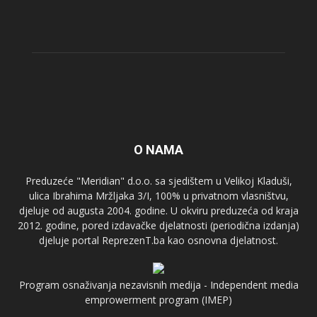
O NAMA
Preduzeće "Meridian" d.o.o. sa sjedištem u Velikoj Kladuši,
ulica Ibrahima Mržljaka 3/I, 100% u privatnom vlasništvu,
djeluje od augusta 2004. godine. U okviru preduzeća od kraja
2012. godine, pored izdavačke djelatnosti (periodična izdanja)
djeluje portal ReprezenT.ba kao osnovna djelatnost.
Program osnaživanja nezavisnih medija - Independent media
emprowerment program (IMEP)