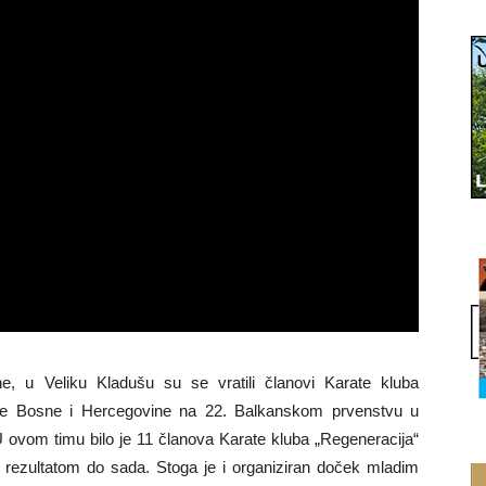
, u Veliku Kladušu su se vratili članovi Karate kluba
acije Bosne i Hercegovine na 22. Balkanskom prvenstvu u
U ovom timu bilo je 11 članova Karate kluba „Regeneracija“
im rezultatom do sada. Stoga je i organiziran doček mladim