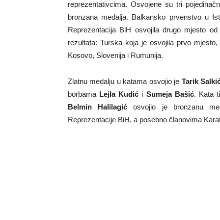
reprezentativcima. Osvojene su tri pojedinač
bronzana medalja. Balkansko prvenstvo u Ista
Reprezentacija BiH osvojila drugo mjesto od
rezultata: Turska koja je osvojila prvo mjest
Kosovo, Slovenija i Rumunija.
Zlatnu medalju u katama osvojio je
Tarik Salki
borbama
Lejla Kudić
i
Sumeja Bašić
. Kata 
Belmin Halilagić
osvojio je bronzanu med
Reprezentacije BiH, a posebno članovima Karat