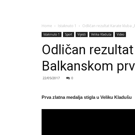
Home
Istaknuto 1
Odličan rezultat Karate kluba
Istaknuto 1
Sport
Vijesti
Velika Kladuša
Video
Odličan rezultat
Balkanskom prv
22/05/2017
0
Prva zlatna medalja stigla u Veliku Kladušu