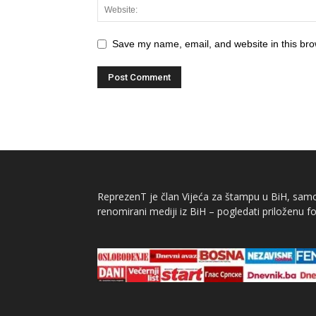
Save my name, email, and website in this bro
ReprezenT je član Vijeća za štampu u BiH, samor
renomirani mediji iz BiH – pogledati priloženu fo