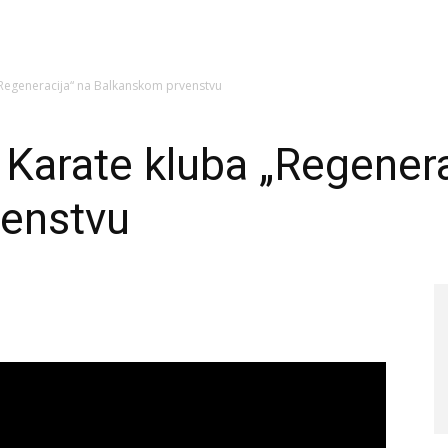
 „Regeneracija“ na Balkanskom prvenstvu
 Karate kluba „Regenera
enstvu