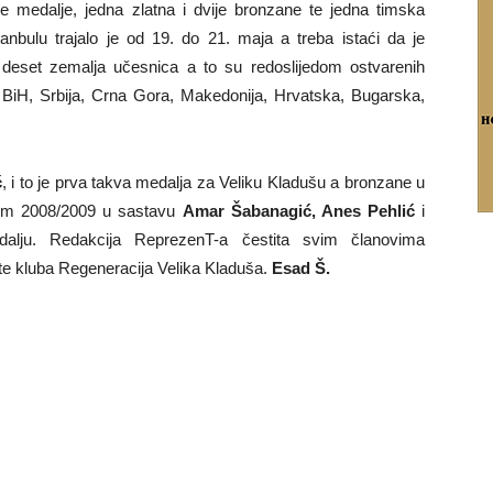
ne medalje, jedna zlatna i dvije bronzane te jedna timska
nbulu trajalo je od 19. do 21. maja a treba istaći da je
 deset zemalja učesnica a to su redoslijedom ostvarenih
o, BiH, Srbija, Crna Gora, Makedonija, Hrvatska, Bugarska,
ć
, i to je prva takva medalja za Veliku Kladušu a bronzane u
tim 2008/2009 u sastavu
Amar Šabanagić, Anes Pehlić
i
alju. Redakcija ReprezenT-a čestita svim članovima
e kluba Regeneracija Velika Kladuša.
Esad Š.