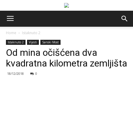
Home
Istaknuto 2
Istaknuto 2
Vijesti
Sanski Most
Od mina očišćena dva
kvadratna kilometra zemljišta
18/12/2018
0