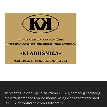
ReprezenT je član Vijeća za štampu u BiH, samoregulacijskog
tijela za štampane i online medije kojeg čine renomirani mediji
iz BiH – pogledati priloženu fotografiju.