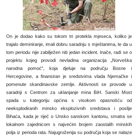
On je dodao kako su tokom tri protekla mjeseca, koliko je
trajalo deminiranje, imali dobru saradnju s mještanima, te da u
tom periodu nije zabilježen niti jedan incident. Inače, radi se o
projektu kojeg provodi nevladina organizacija „Norveška
narodna pomoć“, koja djeluje na području Bosne i
Hercegovine, a finansiran je sredstvima vlada Njemačke i
pomenute skandinavske zemlje. Aktivnosti se provode u
saradnji s Centrom za uklanjanje mina BiH. Sanski Most
spada u kategoriju općina s visokom opasnošću od
neeksplodiranih minsko eksplozivnih sredstava i poslije
Bihaća, kada je riječ o Unsko sanskom kantonu, smatra se
lokalnom zajednicom s najvećim brojem zaostalih minskih
polja iz perioda rata. Najugroženija su područja koja se nalaze