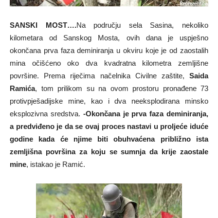
SANSKI MOST….
Na području sela Sasina, nekoliko
kilometara od Sanskog Mosta, ovih dana je uspješno
okončana prva faza deminiranja u okviru koje je od zaostalih
mina očišćeno oko dva kvadratna kilometra zemljišne
površine. Prema riječima načelnika Civilne zaštite,
Saida
Ramića
, tom prilikom su na ovom prostoru pronađene 73
protivpješadijske mine, kao i dva neeksplodirana minsko
eksplozivna sredstva.
-Okončana je prva faza deminiranja,
a predviđeno je da se ovaj proces nastavi u proljeće iduće
godine kada će njime biti obuhvaćena približno ista
zemljišna površina za koju se sumnja da krije zaostale
mine
, istakao je Ramić.