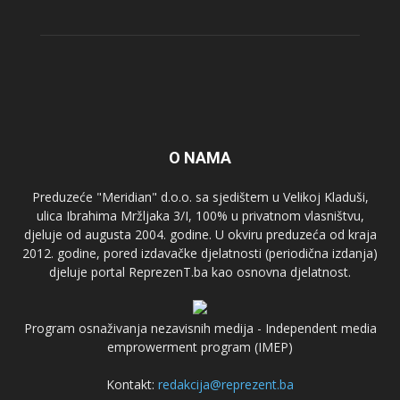
O NAMA
Preduzeće "Meridian" d.o.o. sa sjedištem u Velikoj Kladuši,
ulica Ibrahima Mržljaka 3/I, 100% u privatnom vlasništvu,
djeluje od augusta 2004. godine. U okviru preduzeća od kraja
2012. godine, pored izdavačke djelatnosti (periodična izdanja)
djeluje portal ReprezenT.ba kao osnovna djelatnost.
Program osnaživanja nezavisnih medija - Independent media
emprowerment program (IMEP)
Kontakt:
redakcija@reprezent.ba