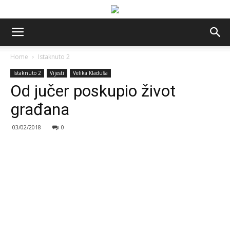
Home
Istaknuto 2
Istaknuto 2
Vijesti
Velika Kladuša
Od jučer poskupio život
građana
03/02/2018
0