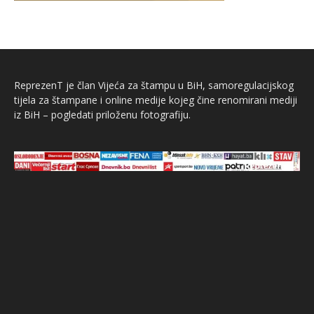
ReprezenT je član Vijeća za štampu u BiH, samoregulacijskog
tijela za štampane i online medije kojeg čine renomirani mediji
iz BiH – pogledati priloženu fotografiju.