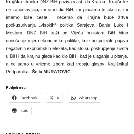
Krajiška stranka DNZ BiH poziva vlast da Krajinu i Krajišnike
ne zapostavljaju, mi smo dio BiH, mi plaćamo te akcize, mi
imamo loše ceste i nećemo da Krajina bude žrtva
podkusurivanja „visokih“ politika Sarajeva, Banja Luke i
Mostara. DNZ BiH traži od Vijeća ministara BiH hitno
donošenje mjera ekonomske politike, koje bi spriječile pojavu
negativnih ekonomskih efekata, kao što su poskupljenje života
u BiH i da Krajinu gleda kao dio BiH i kad je ulaganje u pitanje,
a ne samo u vrijeme izbora kad trebaju glasovi Krajišnika!
Portparolka:
Šejla MURATOVIĆ
Podjeli ovo:
Facebook
X
WhatsApp
Ispis