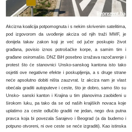
Akcizna koalicija potpomognuta i s nekim skrivenim satelitima,
pod izgovorom da uvođenje akciza od njih traži MMF, je
donijela takav zakon koji je već od jučer poskupio život
građana, povisio iznos potrošačke korpe, a samim tim i
građane osiromašio. DNZ BiH posebno izražava razočarenje i
protest što će stanovnici Unsko-sanskog kantona isto tako
osjetiti ove negativne efekte i poskupljenja, a s druge strane
neće apsolutno dobiti ništa zauzvrat. Iz akciza nam je vlast
obećala graditi autoputeve i ceste, što je dobro, samo što su
Unsko- sanski kanton i Krajina u tim planovima zaobiđeni u
širokom luku, pa tako da se od naših krajiških novaca koje
uplatimo za ceste odlučilo graditi ne jedan, nego dva putna
pravca koja bi povezala Sarajevo i Beograd (a da budemo i
potpuno otvoreni, ni ove ceste se neće izgraditi). Kao istinska