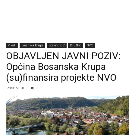
Vijesti
Bosanska Krupa
Istaknuto 2
Društvo
NVO
OBJAVLJEN JAVNI POZIV:
Općina Bosanska Krupa
(su)finansira projekte NVO
28/01/2020
0