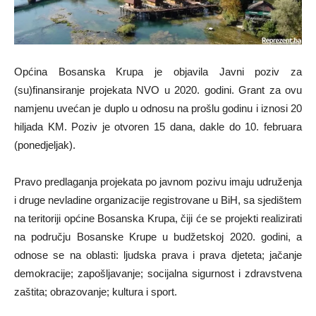
Općina Bosanska Krupa je objavila Javni poziv za
(su)finansiranje projekata NVO u 2020. godini. Grant za ovu
namjenu uvećan je duplo u odnosu na prošlu godinu i iznosi 20
hiljada KM. Poziv je otvoren 15 dana, dakle do 10. februara
(ponedjeljak).
Pravo predlaganja projekata po javnom pozivu imaju udruženja
i druge nevladine organizacije registrovane u BiH, sa sjedištem
na teritoriji općine Bosanska Krupa, čiji će se projekti realizirati
na području Bosanske Krupe u budžetskoj 2020. godini, a
odnose se na oblasti: ljudska prava i prava djeteta; jačanje
demokracije; zapošljavanje; socijalna sigurnost i zdravstvena
zaštita; obrazovanje; kultura i sport.