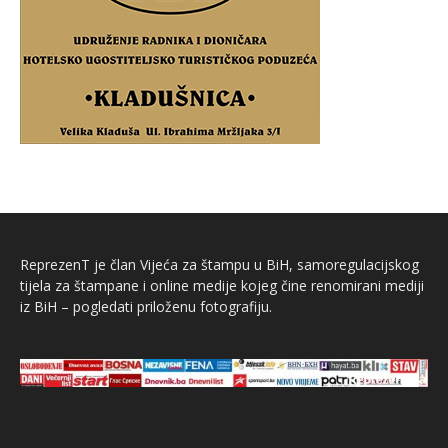
ReprezenT je član Vijeća za štampu u BiH, samoregulacijskog
tijela za štampane i online medije kojeg čine renomirani mediji
iz BiH – pogledati priloženu fotografiju.