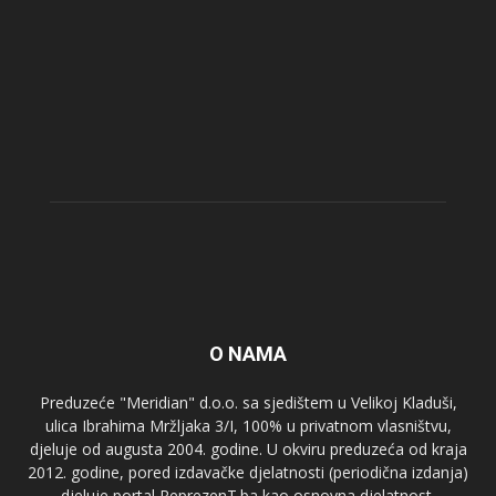
O NAMA
Preduzeće "Meridian" d.o.o. sa sjedištem u Velikoj Kladuši,
ulica Ibrahima Mržljaka 3/I, 100% u privatnom vlasništvu,
djeluje od augusta 2004. godine. U okviru preduzeća od kraja
2012. godine, pored izdavačke djelatnosti (periodična izdanja)
djeluje portal ReprezenT.ba kao osnovna djelatnost.