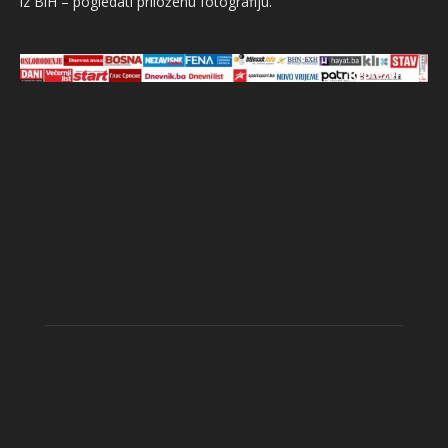
iz BiH – pogledati priloženu fotografiju.