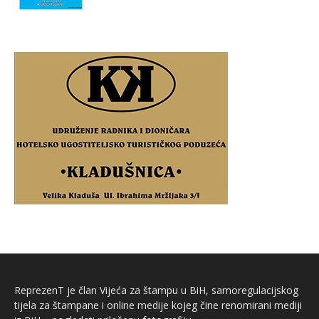
ReprezenT je član Vijeća za štampu u BiH, samoregulacijskog
tijela za štampane i online medije kojeg čine renomirani mediji