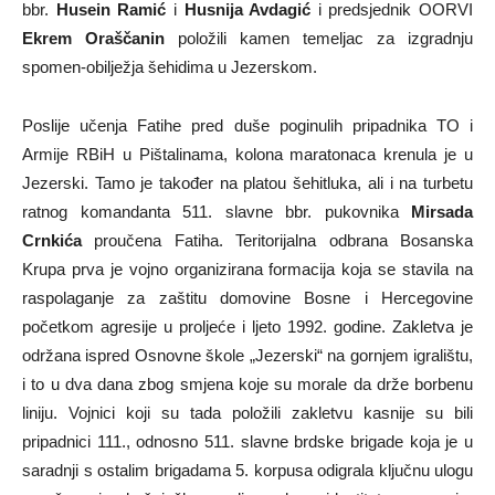
bbr.
Husein Ramić
i
Husnija Avdagić
i predsjednik OORVI
Ekrem Oraščanin
položili kamen temeljac za izgradnju
spomen-obilježja šehidima u Jezerskom.
Poslije učenja Fatihe pred duše poginulih pripadnika TO i
Armije RBiH u Pištalinama, kolona maratonaca krenula je u
Jezerski. Tamo je također na platou šehitluka, ali i na turbetu
ratnog komandanta 511. slavne bbr. pukovnika
Mirsada
Crnkića
proučena Fatiha. Teritorijalna odbrana Bosanska
Krupa prva je vojno organizirana formacija koja se stavila na
raspolaganje za zaštitu domovine Bosne i Hercegovine
početkom agresije u proljeće i ljeto 1992. godine. Zakletva je
održana ispred Osnovne škole „Jezerski“ na gornjem igralištu,
i to u dva dana zbog smjena koje su morale da drže borbenu
liniju. Vojnici koji su tada položili zakletvu kasnije su bili
pripadnici 111., odnosno 511. slavne brdske brigade koja je u
saradnji s ostalim brigadama 5. korpusa odigrala ključnu ulogu