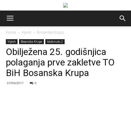
Home
Vijesti
Bosanska Krupa
Vijesti
Bosanska Krupa
Istaknuto 2
Obilježena 25. godišnjica
polaganja prve zakletve TO
BiH Bosanska Krupa
07/06/2017
0