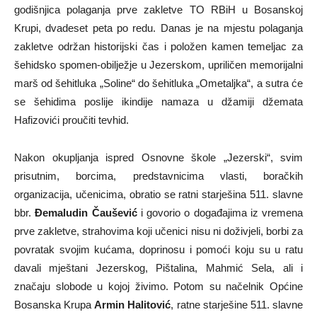
godišnjica polaganja prve zakletve TO RBiH u Bosanskoj
Krupi, dvadeset peta po redu. Danas je na mjestu polaganja
zakletve održan historijski čas i položen kamen temeljac za
šehidsko spomen-obilježje u Jezerskom, upriličen memorijalni
marš od šehitluka „Soline“ do šehitluka „Ometaljka“, a sutra će
se šehidima poslije ikindije namaza u džamiji džemata
Hafizovići proučiti tevhid.
Nakon okupljanja ispred Osnovne škole „Jezerski“, svim
prisutnim, borcima, predstavnicima vlasti, boračkih
organizacija, učenicima, obratio se ratni starješina 511. slavne
bbr.
Đemaludin Čaušević
i govorio o događajima iz vremena
prve zakletve, strahovima koji učenici nisu ni doživjeli, borbi za
povratak svojim kućama, doprinosu i pomoći koju su u ratu
davali mještani Jezerskog, Pištalina, Mahmić Sela, ali i
značaju slobode u kojoj živimo. Potom su načelnik Općine
Bosanska Krupa
Armin Halitović
, ratne starješine 511. slavne