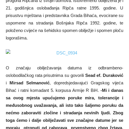
progona Ripčana iz svojih domova. Istovremeno obilježena je i
21. godišnjica oslobađanja Ripča ratne 1995. godine. U
prisustvu mještana i predstavnika Grada Bihaća, evocirane su
uspomene na stradanja Bošnjaka Ripča 1992. godine, te
položeno cvijeće na šehidsko spomen obilježje i spomen ploču
logorašima.
O značaju obilježavanja datuma iz odbrambeno-
oslobodilačkog rata prisutnima su govorili
Sead ef. Duraković
i
Mirsad Selmanović
, dopredsjedavajući Gragskog vijeća
Bihać i ratni komadant 5. korpusa Armije R BiH.
-Mi i danas
sa ovog mjesta upućujemo poruke mira, tolerancije i
međusobnog uvažavanja, ali isto tako šaljemo poruku da
nećmo zaboraviti zločine i stradanja nevinih ljudi. Zbog
toga ćemo i dalje obilježavati sve značajne datume jer se
moraju otrgnuti od zaborava prvenstveno zbog žrtava,