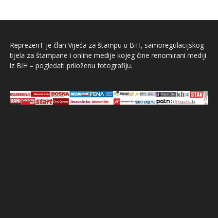
ReprezenT je član Vijeća za štampu u BiH, samoregulacijskog
tijela za štampane i online medije kojeg čine renomirani mediji
iz BiH – pogledati priloženu fotografiju.