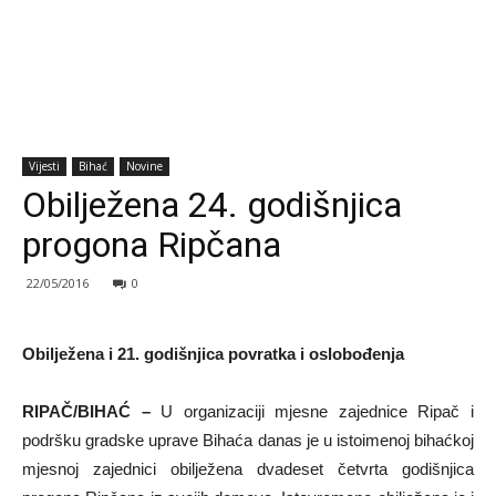
Vijesti
Bihać
Novine
Obilježena 24. godišnjica
progona Ripčana
22/05/2016
0
Obilježena i 21. godišnjica povratka i oslobođenja
RIPAČ/BIHAĆ –
U organizaciji mjesne zajednice Ripač i
podršku gradske uprave Bihaća danas je u istoimenoj bihaćkoj
mjesnoj zajednici obilježena dvadeset četvrta godišnjica