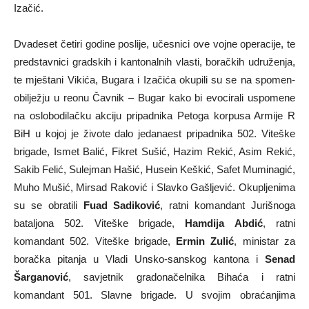
Izačić.
Dvadeset četiri godine poslije, učesnici ove vojne operacije, te
predstavnici gradskih i kantonalnih vlasti, boračkih udruženja,
te mještani Vikića, Bugara i Izačića okupili su se na spomen-
obilježju u reonu Čavnik – Bugar kako bi evocirali uspomene
na oslobodilačku akciju pripadnika Petoga korpusa Armije R
BiH u kojoj je živote dalo jedanaest pripadnika 502. Viteške
brigade, Ismet Balić, Fikret Sušić, Hazim Rekić, Asim Rekić,
Sakib Felić, Sulejman Hašić, Husein Keškić, Safet Muminagić,
Muho Mušić, Mirsad Raković i Slavko Gašljević. Okupljenima
su se obratili
Fuad Sadiković
, ratni komandant Jurišnoga
bataljona 502. Viteške brigade,
Hamdija Abdić
, ratni
komandant 502. Viteške brigade,
Ermin Zulić
, ministar za
boračka pitanja u Vladi Unsko-sanskog kantona i
Senad
Šarganović
, savjetnik gradonačelnika Bihaća i ratni
komandant 501. Slavne brigade. U svojim obraćanjima