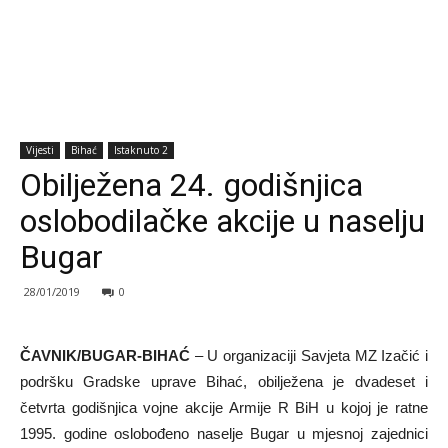
Vijesti
Bihać
Istaknuto 2
Obilježena 24. godišnjica
oslobodilačke akcije u naselju
Bugar
28/01/2019
0
ČAVNIK/BUGAR-BIHAĆ
– U organizaciji Savjeta MZ Izačić i
podršku Gradske uprave Bihać, obilježena je dvadeset i
četvrta godišnjica vojne akcije Armije R BiH u kojoj je ratne
1995. godine oslobođeno naselje Bugar u mjesnoj zajednici