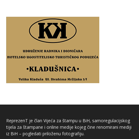
ReprezenT je član Vijeća za štampu u BiH, samoregulacijskog
tijela za štampane i online medije kojeg čine renomirani mediji
iz BiH – pogledati priloženu fotografiju.