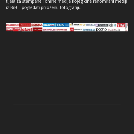
tijela za štampane i online medije kojeg čine renomirani mediji
iz BiH – pogledati priloženu fotografiju.