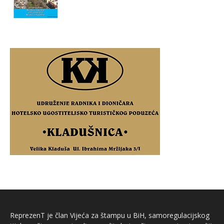
ReprezenT je član Vijeća za štampu u BiH, samoregulacijskog