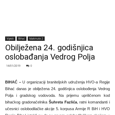
Vijesti
Bihać
Istaknuto 2
Obilježena 24. godišnjica
oslobađanja Vedrog Polja
14/01/2019
0
BIHAĆ –
U organizaciji braniteljskih udruženja HVO-a Regije
Bihać danas je obilježena 24. godišnjica oslobođenja Vedrog
Polja i gradskog vodovoda. Na prijemu upriličenom kod
bihaćkog gradonačelnika
Šuhreta Fazlića
, ratni komandanti i
učesnici oslobodilačke akcije 5. korpusa Armije R BiH i HVO