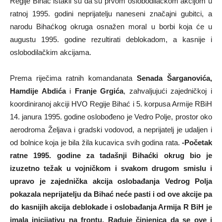
Regije Bihać istakli su da su prvom oslobodilačkom akcijom u
ratnoj 1995. godini neprijatelju naneseni značajni gubitci, a
narodu Bihaćkog okruga osnažen moral u borbi koja će u
augustu 1995. godine rezultirati deblokadom, a kasnije i
oslobodilačkim akcijama.
Prema riječima ratnih komandanata
Senada Šarganovića,
Hamdije Abdića
i
Franje Grgića
, zahvaljujući zajedničkoj i
koordiniranoj akciji HVO Regije Bihać i 5. korpusa Armije RBiH
14. janura 1995. godine oslobođeno je Vedro Polje, prostor oko
aerodroma Željava i gradski vodovod, a neprijatelj je udaljen i
od bolnice koja je bila žila kucavica svih godina rata.
-Početak
ratne 1995. godine za tadašnji Bihaćki okrug bio je
izuzetno težak u vojničkom i svakom drugom smislu i
upravo je zajednička akcija oslobađanja Vedrog Polja
pokazala neprijatelju da Bihać neće pasti i od ove akcije pa
do kasnijih akcija deblokade i oslobađanja Armija R BiH je
imala inicijativu na frontu. Raduje činjenica da se ove i