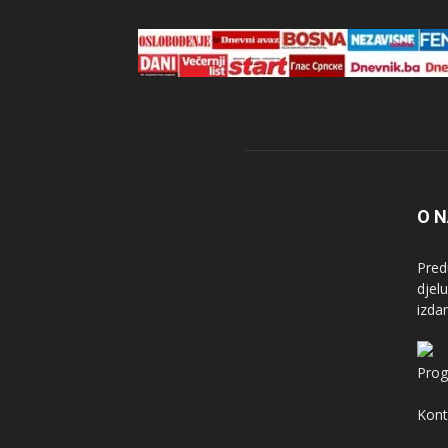
O 
Pred
djel
izda
Prog
Kont