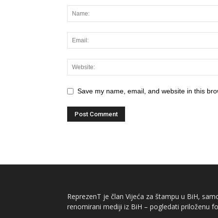
Save my name, email, and website in this bro
ReprezenT je član Vijeća za štampu u BiH, samor
renomirani mediji iz BiH – pogledati priloženu fo