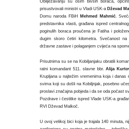
Obilježavanju su osim bivših boraca, opći
prisustvovali ministri u Vladi USK-a
Dževad Ma
Domu naroda FBiH
Mehmed Mahmić
. Sveč
predstavnika vlasti, građana ispred centraln
poginulih boraca proučena je Fatiha i polože
dugim skoro četiri kilometra. Svečanost na 
državne zastave i polaganjem cvijeća na spome
Prisutnima su se na Kobiljanjaku obratili koman
ratni komandant 511. slavne bbr.
Alija Kurto
Krupljana u najtežim vremenima koja i danas m
svima koji su došli na Kobiljnjak, posebno uče
proslavi značajna pobjeda i da se oda počast svi
Pozdrave i čestitke ispred Vlade USK-a građan
RVI Dževad Malkoč.
U ovoj velikoj bici koja je trajala 140 minuta, n
zapljenjena su znatna materijalno – tehnička