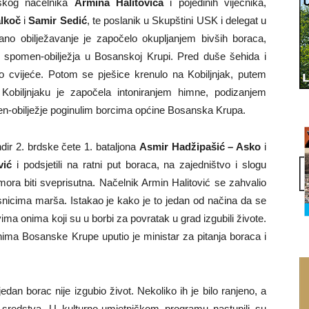
nskog načelnika
Armina Halitovića
i pojedinih vijećnika,
lkoč
i
Samir Sedić
, te poslanik u Skupštini USK i delegat u
ano obilježavanje je započelo okupljanjem bivših boraca,
og spomen-obilježja u Bosanskoj Krupi. Pred duše šehida i
no cvijeće. Potom se pješice krenulo na Kobiljnjak, putem
Kobiljnjaku je započela intoniranjem himne, podizanjem
n-obilježje poginulim borcima općine Bosanska Krupa.
dir 2. brdske čete 1. bataljona
Asmir Hadžipašić – Asko
i
vić
i podsjetili na ratni put boraca, na zajedništvo i slogu
ora biti sveprisutna. Načelnik Armin Halitović se zahvalio
snicima marša. Istakao je kako je to jedan od načina da se
ma onima koji su u borbi za povratak u grad izgubili živote.
ima Bosanske Krupe uputio je ministar za pitanja boraca i
ijedan borac nije izgubio život. Nekoliko ih je bilo ranjeno, a
 sredstva. U kulturno-umjetničkom programu nastupili su