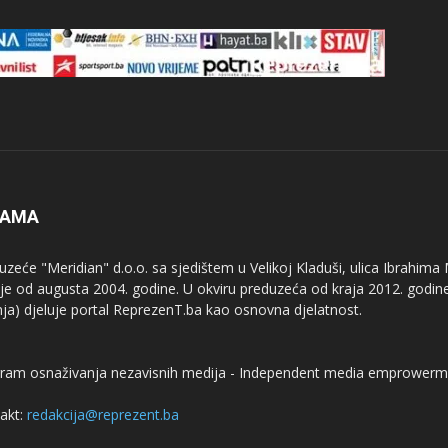
NAMA
uzeće "Meridian" d.o.o. sa sjedištem u Velikoj Kladuši, ulica Ibrahima
uje od augusta 2004. godine. U okviru preduzeća od kraja 2012. godine
nja) djeluje portal ReprezenT.ba kao osnovna djelatnost.
ram osnaživanja nezavisnih medija - Independent media emprowerm
akt:
redakcija@reprezent.ba