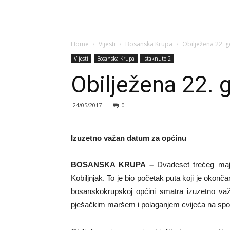
Home
Vijesti
Bosanska Krupa
Obilježena 22. g
Vijesti
Bosanska Krupa
Istaknuto 2
Obilježena 22. 
24/05/2017
0
Izuzetno važan datum za općinu
BOSANSKA KRUPA –
Dvadeset trećeg maja
Kobiljnjak. To je bio početak puta koji je oko
bosanskokrupskoj općini smatra izuzetno važ
pješačkim maršem i polaganjem cvijeća na spo