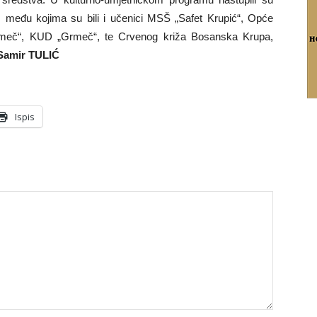
 među kojima su bili i učenici MSŠ „Safet Krupić“, Opće
rmeč“, KUD „Grmeč“, te Crvenog križa Bosanska Krupa,
Samir TULIĆ
Ispis