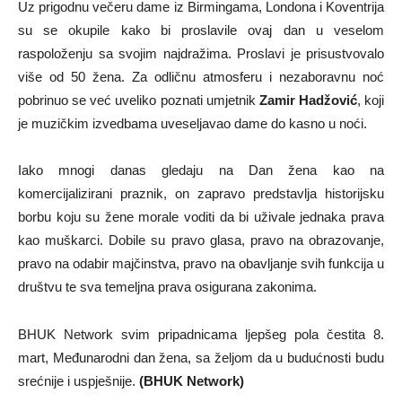
Uz prigodnu večeru dame iz Birmingama, Londona i Koventrija
su se okupile kako bi proslavile ovaj dan u veselom
raspoloženju sa svojim najdražima. Proslavi je prisustvovalo
više od 50 žena. Za odličnu atmosferu i nezaboravnu noć
pobrinuo se već uveliko poznati umjetnik
Zamir Hadžović
, koji
je muzičkim izvedbama uveseljavao dame do kasno u noći.
Iako mnogi danas gledaju na Dan žena kao na
komercijalizirani praznik, on zapravo predstavlja historijsku
borbu koju su žene morale voditi da bi uživale jednaka prava
kao muškarci. Dobile su pravo glasa, pravo na obrazovanje,
pravo na odabir majčinstva, pravo na obavljanje svih funkcija u
društvu te sva temeljna prava osigurana zakonima.
BHUK Network svim pripadnicama ljepšeg pola čestita 8.
mart, Međunarodni dan žena, sa željom da u budućnosti budu
srećnije i uspješnije.
(BHUK Network)