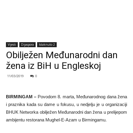
Vijesti
Dijaspora
Istaknuto 2
Obilježen Međunarodni dan
žena iz BiH u Engleskoj
11/03/2019
0
BIRMINGAM –
Povodom 8. marta, Međunarodnog dana žena
i praznika kada su dame u fokusu, u nedjelju je u organizaciji
BHUK Networka obilježen Međunarodni dan žena u prelijepom
ambijentu restorana Mughel-E-Azam u Birmingamu.