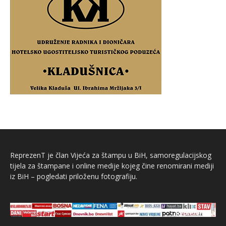
ReprezenT je član Vijeća za štampu u BiH, samoregulacijskog
tijela za štampane i online medije kojeg čine renomirani mediji
iz BiH – pogledati priloženu fotografiju.