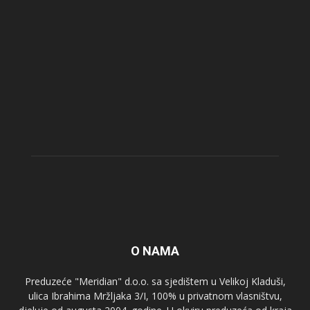
O NAMA
Preduzeće "Meridian" d.o.o. sa sjedištem u Velikoj Kladuši,
ulica Ibrahima Mržljaka 3/I, 100% u privatnom vlasništvu,