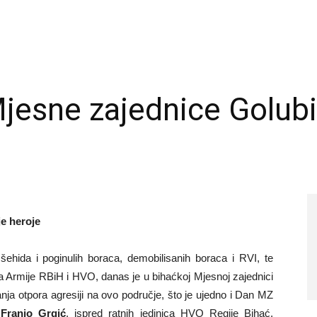
jesne zajednice Golubić
u
je heroje
šehida i poginulih boraca, demobilisanih boraca i RVI, te
a Armije RBiH i HVO, danas je u bihaćkoj Mjesnoj zajednici
nja otpora agresiji na ovo područje, što je ujedno i Dan MZ
e
Franjo Grgić
, ispred ratnih jedinica HVO Regije Bihać,