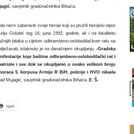
jagić
, savjetnik gradonačelnika Bihaća.
 neće zaboraviti svoje heroje koji su pružili herojski otpor
elju Golubić tog 16. juna 1992. godine, ali i na lokalitetu
jvažnijih bitaka u cijelom odbrambeno-oslobodilačkom ratu na
lježavati, istaknuto je na današnjem okupljanju.
-Gradska
ifestacije koje baštine odbrambeno-oslobodilački rat i
 patriote i sve dok se okupljamo u ovako velikom broju
boraca 5. korpusa Armije R BiH, policije i HVO nikada
ad Mujagić, savjetnik gradonačelnika Bihaća.
E. Š.
Ispis