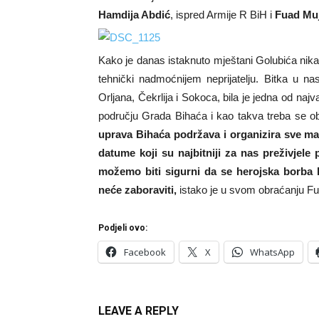
Hamdija Abdić
, ispred Armije R BiH i
Fuad Mu
Kako je danas istaknuto mještani Golubića nikada
tehnički nadmoćnijem neprijatelju. Bitka u nas
Orljana, Čekrlija i Sokoca, bila je jedna od na
području Grada Bihaća i kao takva treba se obi
uprava Bihaća podržava i organizira sve man
datume koji su najbitniji za nas preživjele
možemo biti sigurni da se herojska borba 
neće zaboraviti,
istako je u svom obraćanju Fu
Podjeli ovo:
Facebook
X
WhatsApp
LEAVE A REPLY