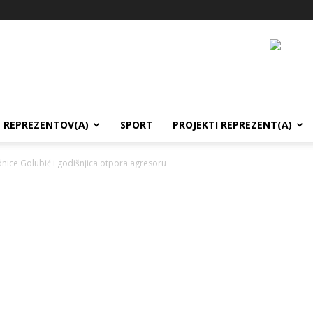
REPREZENTOV(A)
SPORT
PROJEKTI REPREZENT(A)
nice Golubić i godišnjica otpora agresoru