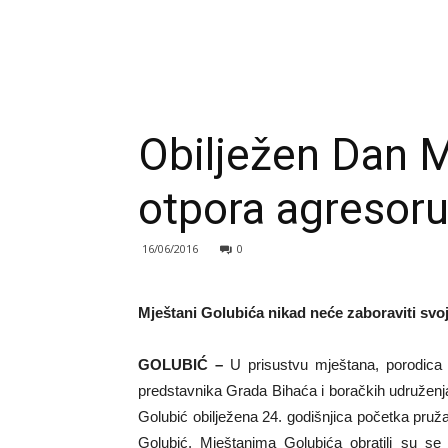
Obilježen Dan M
otpora agresor
16/06/2016
0
Mještani Golubića nikad neće zaboraviti svo
GOLUBIĆ –
U prisustvu mještana, porodica 
predstavnika Grada Bihaća i boračkih udruženj
Golubić obilježena 24. godišnjica početka pruža
Golubić. Mještanima Golubića obratili su s