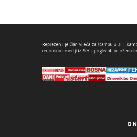
ReprezenT je član Vijeća za štampu u BiH, samor
renomirani mediji iz BiH – pogledati priloženu fo
O 