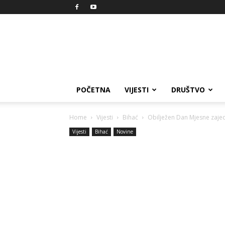
Reprezent
POČETNA
VIJESTI
DRUŠTVO
Home
Vijesti
Bihać
Obilježen Dan Mjesne zajed
Vijesti
Bihać
Novine