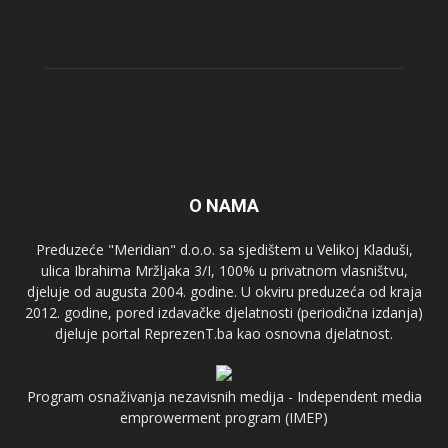
O NAMA
Preduzeće "Meridian" d.o.o. sa sjedištem u Velikoj Kladuši,
ulica Ibrahima Mržljaka 3/I, 100% u privatnom vlasništvu,
djeluje od augusta 2004. godine. U okviru preduzeća od kraja
2012. godine, pored izdavačke djelatnosti (periodična izdanja)
djeluje portal ReprezenT.ba kao osnovna djelatnost.
Program osnaživanja nezavisnih medija - Independent media
emprowerment program (IMEP)