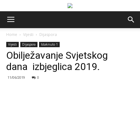
Home
Vijesti
Dijaspora
Vijesti
Dijaspora
Istaknuto 1
Obilježavanje Svjetskog
dana izbjeglica 2019.
11/06/2019
0