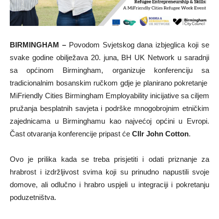
BIRMINGHAM –
Povodom Svjetskog dana izbjeglica koji se
svake godine obilježava 20. juna, BH UK Network u saradnji
sa općinom Birmingham, organizuje konferenciju sa
tradicionalnim bosanskim ručkom gdje je planirano pokretanje
MiFriendly Cities Birmingham Employability inicijative sa ciljem
pružanja besplatnih savjeta i podrške mnogobrojnim etničkim
zajednicama u Birminghamu kao najvećoj općini u Evropi.
Čast otvaranja konferencije pripast će
Cllr John Cotton
.
Ovo je prilika kada se treba prisjetiti i odati priznanje za
hrabrost i izdržljivost svima koji su prinudno napustili svoje
domove, ali odlučno i hrabro uspjeli u integraciji i pokretanju
poduzetništva.