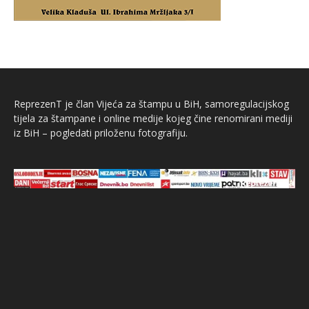
ReprezenT je član Vijeća za štampu u BiH, samoregulacijskog
tijela za štampane i online medije kojeg čine renomirani mediji
iz BiH – pogledati priloženu fotografiju.