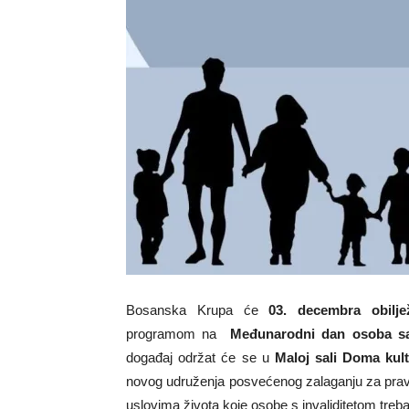
Bosanska Krupa će
0
3. decembra obiljež
programom na
Međunarodni dan osoba sa 
događaj održat će se u
Maloj sali Doma kult
novog udruženja posvećenog zalaganju za prava 
uslovima života koje osobe s invaliditetom trebaj