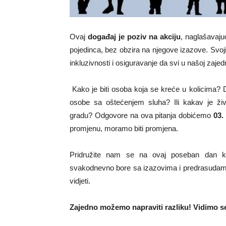
Ovaj
događaj je poziv na akciju
, naglašavaju
pojedinca, bez obzira na njegove izazove. Svoj
inkluzivnosti i osiguravanje da svi u našoj zajedn
Kako je biti osoba koja se kreće u kolicima? Da 
osobe sa oštećenjem sluha? Ili kakav je živo
gradu? Odgovore na ova pitanja dobićemo
0
3.
promjenu, moramo biti promjena.
Pridružite nam se na ovaj poseban dan ka
svakodnevno bore sa izazovima i predrasudama
vidjeti.
Zajedno možemo napraviti razliku! Vidimo s