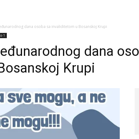
eđunarodnog dana osoba sa invaliditetom u Bosanskoj Krupi
to 1
Međunarodnog dana oso
 Bosanskoj Krupi