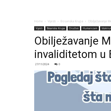
Home
Vijesti
Bosanska Krupa
Obilježavanje M
Vijesti
Bosanska Krupa
Društvo
Humanizam
Istaknu
Obilježavanje 
invaliditetom u
27/11/2024
0