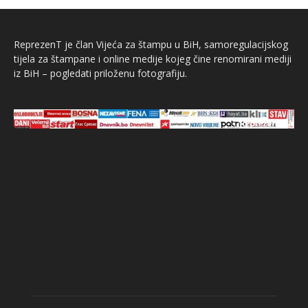
ReprezenT je član Vijeća za štampu u BiH, samoregulacijskog
tijela za štampane i online medije kojeg čine renomirani mediji
iz BiH – pogledati priloženu fotografiju.