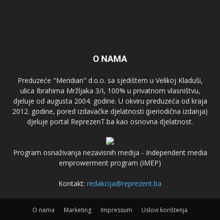
O NAMA
Preduzeće "Meridian" d.o.o. sa sjedištem u Velikoj Kladuši,
ulica Ibrahima Mržljaka 3/I, 100% u privatnom vlasništvu,
djeluje od augusta 2004. godine. U okviru preduzeća od kraja
2012. godine, pored izdavačke djelatnosti (periodična izdanja)
djeluje portal ReprezenT.ba kao osnovna djelatnost.
Program osnaživanja nezavisnih medija - Independent media
emprowerment program (IMEP)
Kontakt:
redakcija@reprezent.ba
O nama
Marketing
Impressum
Uslovi korištenja