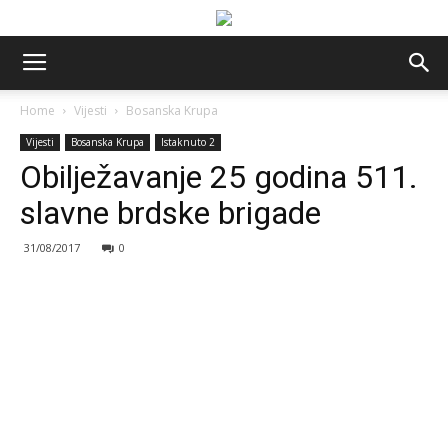
Home
Vijesti
Bosanska Krupa
Vijesti
Bosanska Krupa
Istaknuto 2
Obilježavanje 25 godina 511.
slavne brdske brigade
31/08/2017
0