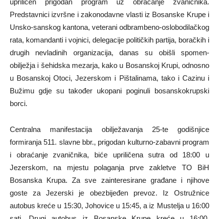
upriličen prigodan program uz obraćanje zvaničnika.
Predstavnici izvršne i zakonodavne vlasti iz Bosanske Krupe i
Unsko-sanskog kantona, veterani odbrambeno-oslobodilačkog
rata, komandanti i vojnici, delegacije političkih partija, boračkih i
drugih nevladinih organizacija, danas su obišli spomen-
obilježja i šehidska mezarja, kako u Bosanskoj Krupi, odnosno
u Bosanskoj Otoci, Jezerskom i Pištalinama, tako i Cazinu i
Bužimu gdje su također ukopani poginuli bosanskokrupski
borci.
Centralna manifestacija obilježavanja 25-te godišnjice
formiranja 511. slavne bbr., prigodan kulturno-zabavni program
i obraćanje zvaničnika, biće upriličena sutra od 18:00 u
Jezerskom, na mjestu polaganja prve zakletve TO BiH
Bosanska Krupa. Za sve zainteresirane građane i njihove
goste za Jezerski je obezbijeđen prevoz. Iz Ostružnice
autobus kreće u 15:30, Johovice u 15:45, a iz Mustelja u 16:00
sati. Drugi autobus iz Bosanske Krupe kreće u 16:00,