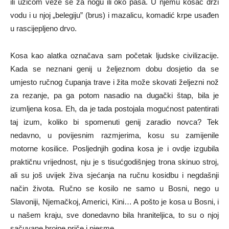
ili uzicom veže se za nogu ili oko pasa. U njemu kosac drži
vodu i u njoj „belegiju” (brus) i mazalicu, komadić krpe usađen
u rascijepljeno drvo.
Kosa kao alatka označava sam početak ljudske civilizacije.
Kada se neznani genij u željeznom dobu dosjetio da se
umjesto ručnog čupanja trave i žita može skovati željezni nož
za rezanje, pa ga potom nasadio na dugački štap, bila je
izumljena kosa. Eh, da je tada postojala mogućnost patentirati
taj izum, koliko bi spomenuti genij zaradio novca? Tek
nedavno, u povijesnim razmjerima, kosu su zamijenile
motorne kosilice. Posljednjih godina kosa je i ovdje izgubila
praktičnu vrijednost, nju je s tisućgodišnjeg trona skinuo stroj,
ali su još uvijek živa sjećanja na ručnu kosidbu i negdašnji
način života. Ručno se kosilo ne samo u Bosni, nego u
Slavoniji, Njemačkoj, Americi, Kini… A pošto je kosa u Bosni, i
u našem kraju, sve donedavno bila hraniteljica, to su o njoj
sačuvane brojne priče i pjesme.