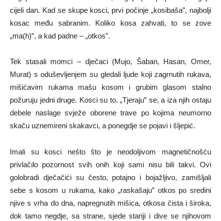
cijeli dan. Kad se skupe kosci, prvi počinje „kosibaša”, najbolji
kosac među sabranim. Koliko kosa zahvati, to se zove
„ma(h)”, a kad padne – „otkos”.
Tek stasali momci – dječaci (Mujo, Šaban, Hasan, Omer,
Murat) s oduševljenjem su gledali ljude koji zagrnutih rukava,
mišićavim rukama mašu kosom i grubim glasom stalno
požuruju jedni druge. Kosci su to. „Tjeraju” se, a iza njih ostaju
debele naslage svježe oborene trave po kojima neumorno
skaču uznemireni skakavci, a ponegdje se pojavi i šljepić.
Imali su kosci nešto što je neodoljivom magnetičnošću
privlačilo pozornost svih onih koji sami nisu bili takvi. Ovi
golobradi dječačići su često, potajno i bojažljivo, zamišljali
sebe s kosom u rukama, kako „raskašaju” otkos po sredini
njive s vrha do dna, napregnutih mišica, otkosa čista i široka,
dok tamo negdje, sa strane, sjede stariji i dive se njihovom