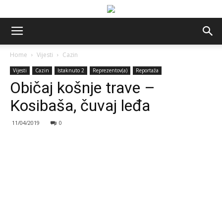
Home
Vijesti
Cazin
Vijesti
Cazin
Istaknuto 2
Reprezentov(a)
Reportaža
Običaj košnje trave –
Kosibaša, čuvaj leđa
11/04/2019
0