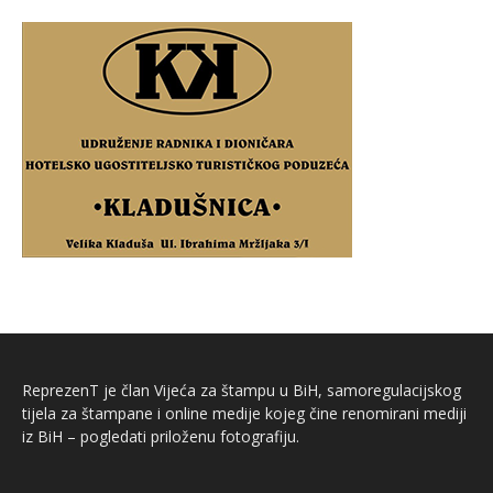
ReprezenT je član Vijeća za štampu u BiH, samoregulacijskog
tijela za štampane i online medije kojeg čine renomirani mediji
iz BiH – pogledati priloženu fotografiju.