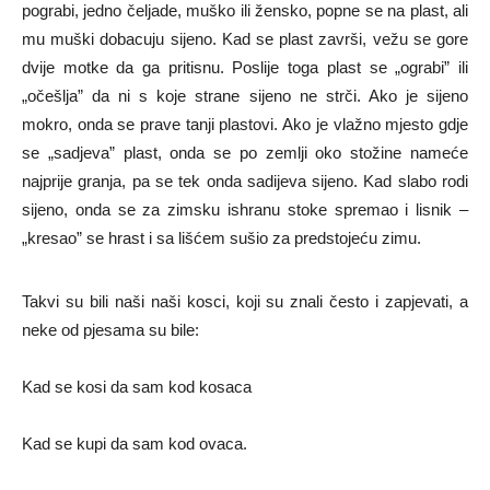
pograbi, jedno čeljade, muško ili žensko, popne se na plast, ali
mu muški dobacuju sijeno. Kad se plast završi, vežu se gore
dvije motke da ga pritisnu. Poslije toga plast se „ograbi” ili
„očešlja” da ni s koje strane sijeno ne strči. Ako je sijeno
mokro, onda se prave tanji plastovi. Ako je vlažno mjesto gdje
se „sadjeva” plast, onda se po zemlji oko stožine nameće
najprije granja, pa se tek onda sadijeva sijeno. Kad slabo rodi
sijeno, onda se za zimsku ishranu stoke spremao i lisnik –
„kresao” se hrast i sa lišćem sušio za predstojeću zimu.
Takvi su bili naši naši kosci, koji su znali često i zapjevati, a
neke od pjesama su bile:
Kad se kosi da sam kod kosaca
Kad se kupi da sam kod ovaca.