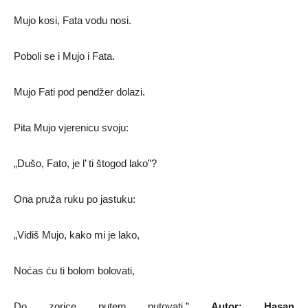
Mujo kosi, Fata vodu nosi.
Poboli se i Mujo i Fata.
Mujo Fati pod pendžer dolazi.
Pita Mujo vjerenicu svoju:
„Dušo, Fato, je l’ ti štogod lako”?
Ona pruža ruku po jastuku:
„Vidiš Mujo, kako mi je lako,
Noćas ću ti bolom bolovati,
Do zorice putem putovati.”
Autor: Hasan