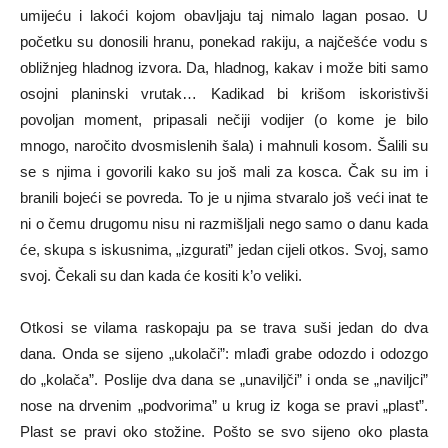
umijeću i lakoći kojom obavljaju taj nimalo lagan posao. U
početku su donosili hranu, ponekad rakiju, a najčešće vodu s
obližnjeg hladnog izvora. Da, hladnog, kakav i može biti samo
osojni planinski vrutak… Kadikad bi krišom iskoristivši
povoljan moment, pripasali nečiji vodijer (o kome je bilo
mnogo, naročito dvosmislenih šala) i mahnuli kosom. Šalili su
se s njima i govorili kako su još mali za kosca. Čak su im i
branili bojeći se povreda. To je u njima stvaralo još veći inat te
ni o čemu drugomu nisu ni razmišljali nego samo o danu kada
će, skupa s iskusnima, „izgurati” jedan cijeli otkos. Svoj, samo
svoj. Čekali su dan kada će kositi k’o veliki.
Otkosi se vilama raskopaju pa se trava suši jedan do dva
dana. Onda se sijeno „ukolači”: mlađi grabe odozdo i odozgo
do „kolača”. Poslije dva dana se „unaviljči” i onda se „naviljci”
nose na drvenim „podvorima” u krug iz koga se pravi „plast”.
Plast se pravi oko stožine. Pošto se svo sijeno oko plasta