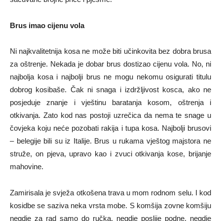
Brus imao cijenu vola
Ni najkvalitetnija kosa ne može biti učinkovita bez dobra brusa
za oštrenje. Nekada je dobar brus dostizao cijenu vola. No, ni
najbolja kosa i najbolji brus ne mogu nekomu osigurati titulu
dobrog kosibaše. Čak ni snaga i izdržljivost kosca, ako ne
posjeduje znanje i vještinu baratanja kosom, oštrenja i
otkivanja. Zato kod nas postoji uzrečica da nema te snage u
čovjeka koju neće pozobati rakija i tupa kosa. Najbolji brusovi
– belegije bili su iz Italije. Brus u rukama vještog majstora ne
struže, on pjeva, upravo kao i zvuci otkivanja kose, brijanje
mahovine.
Zamirisala je svježa otkošena trava u mom rodnom selu. I kod
kosidbe se saziva neka vrsta mobe. S komšija zovne komšiju
negdje za rad samo do ručka, negdje poslije podne, negdje