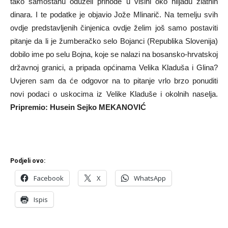
tako samostanu oduzeli prihode u visini oko hiljadu zlatnih
dinara. I te podatke je objavio Jože Mlinarič. Na temelju svih
ovdje predstavljenih činjenica ovdje želim još samo postaviti
pitanje da li je žumberačko selo Bojanci (Republika Slovenija)
dobilo ime po selu Bojna, koje se nalazi na bosansko-hrvatskoj
državnoj granici, a pripada općinama Velika Kladuša i Glina?
Uvjeren sam da će odgovor na to pitanje vrlo brzo ponuditi
novi podaci o uskocima iz Velike Kladuše i okolnih naselja.
Pripremio: Husein Sejko MEKANOVIĆ
Podjeli ovo:
Facebook
X
WhatsApp
Ispis