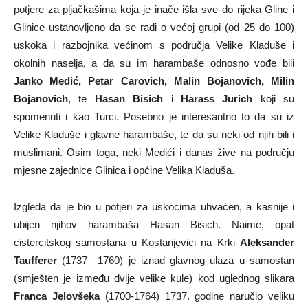
potjere za pljačkašima koja je inače išla sve do rijeka Gline i
Glinice ustanovljeno da se radi o većoj grupi (od 25 do 100)
uskoka i razbojnika većinom s područja Velike Kladuše i
okolnih naselja, a da su im harambaše odnosno vođe bili
Janko Medić, Petar Carovich, Malin Bojanovich, Milin
Bojanovich
, te
Hasan Bisich
i
Harass Jurich
koji su
spomenuti i kao Turci. Posebno je interesantno to da su iz
Velike Kladuše i glavne harambaše, te da su neki od njih bili i
muslimani. Osim toga, neki Medići i danas žive na području
mjesne zajednice Glinica i općine Velika Kladuša.
Izgleda da je bio u potjeri za uskocima uhvaćen, a kasnije i
ubijen njihov harambaša Hasan Bisich. Naime, opat
cistercitskog samostana u Kostanjevici na Krki
Aleksander
Taufferer
(1737—1760) je iznad glavnog ulaza u samostan
(smješten je između dvije velike kule) kod uglednog slikara
Franca Jelovšeka
(1700-1764) 1737. godine naručio veliku