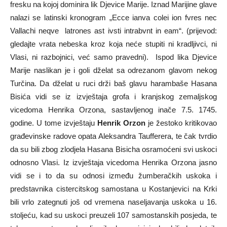
fresku na kojoj dominira lik Djevice Marije. Iznad Marijine glave
nalazi se latinski kronogram „Ecce ianva colei ion fvres nec
Vallachi neqve latrones ast ivsti intrabvnt in eam“. (prijevod:
gledajte vrata nebeska kroz koja neće stupiti ni kradljivci, ni
Vlasi, ni razbojnici, već samo pravedni). Ispod lika Djevice
Marije naslikan je i goli dželat sa odrezanom glavom nekog
Turčina. Da dželat u ruci drži baš glavu harambaše Hasana
Bisića vidi se iz izvještaja grofa i kranjskog zemaljskog
vicedoma Henrika Orzona, sastavljenog inače 7.5. 1745.
godine. U tome izvještaju
Henrik Orzon
je žestoko kritikovao
građevinske radove opata Aleksandra Taufferera, te čak tvrdio
da su bili zbog zlodjela Hasana Bisicha osramoćeni svi uskoci
odnosno Vlasi. Iz izvještaja vicedoma Henrika Orzona jasno
vidi se i to da su odnosi između žumberačkih uskoka i
predstavnika cistercitskog samostana u Kostanjevici na Krki
bili vrlo zategnuti još od vremena naseljavanja uskoka u 16.
stoljeću, kad su uskoci preuzeli 107 samostanskih posjeda, te