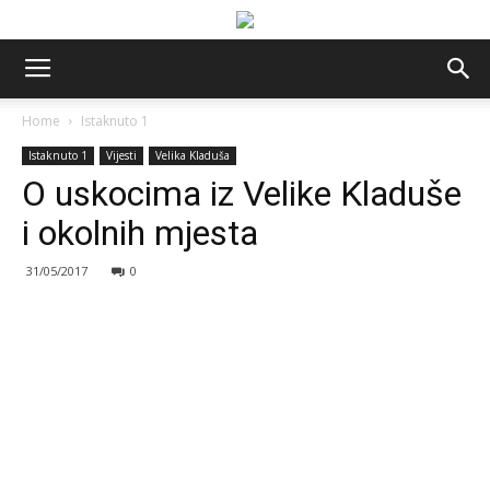
Home
Istaknuto 1
Istaknuto 1
Vijesti
Velika Kladuša
O uskocima iz Velike Kladuše
i okolnih mjesta
31/05/2017
0