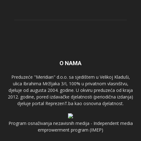
O NAMA
Preduzeće "Meridian" d.o.o. sa sjedištem u Velikoj Kladuši,
ulica Ibrahima Mržljaka 3/I, 100% u privatnom vlasništvu,
djeluje od augusta 2004. godine. U okviru preduzeća od kraja
2012. godine, pored izdavačke djelatnosti (periodična izdanja)
djeluje portal ReprezenT.ba kao osnovna djelatnost.
Program osnaživanja nezavisnih medija - Independent media
emprowerment program (IMEP)