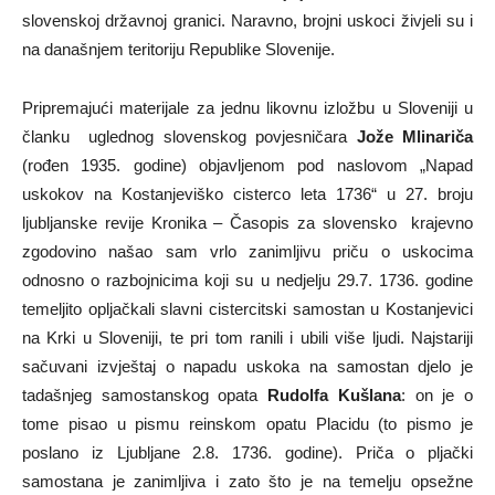
slovenskoj državnoj granici. Naravno, brojni uskoci živjeli su i
na današnjem teritoriju Republike Slovenije.
Pripremajući materijale za jednu likovnu izložbu u Sloveniji u
članku uglednog slovenskog povjesničara
Jože Mlinariča
(rođen 1935. godine) objavljenom pod naslovom „Napad
uskokov na Kostanjeviško cisterco leta 1736“ u 27. broju
ljubljanske revije Kronika – Časopis za slovensko krajevno
zgodovino našao sam vrlo zanimljivu priču o uskocima
odnosno o razbojnicima koji su u nedjelju 29.7. 1736. godine
temeljito opljačkali slavni cistercitski samostan u Kostanjevici
na Krki u Sloveniji, te pri tom ranili i ubili više ljudi. Najstariji
sačuvani izvještaj o napadu uskoka na samostan djelo je
tadašnjeg samostanskog opata
Rudolfa Kušlana
: on je o
tome pisao u pismu reinskom opatu Placidu (to pismo je
poslano iz Ljubljane 2.8. 1736. godine). Priča o pljački
samostana je zanimljiva i zato što je na temelju opsežne