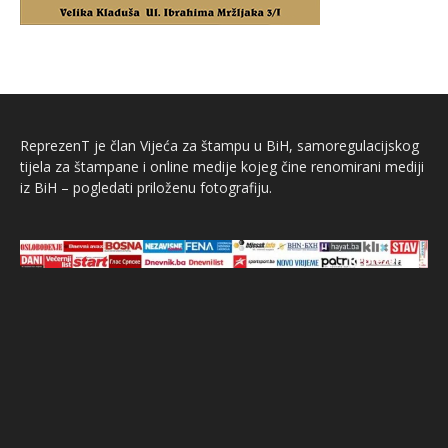
ReprezenT je član Vijeća za štampu u BiH, samoregulacijskog
tijela za štampane i online medije kojeg čine renomirani mediji
iz BiH – pogledati priloženu fotografiju.