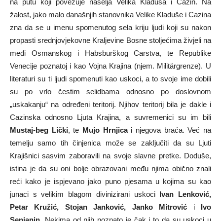
na putu koji povezuje naselja Velika Kladuša i Cazin. Na
žalost, jako malo današnjih stanovnika Velike Kladuše i Cazina
zna da se u imenu spomenutog sela kriju ljudi koji su nakon
propasti srednjovjekovne Kraljevine Bosne stoljećima živjeli na
međi Osmanskog i Habsburškog Carstva, te Republike
Venecije poznatoj i kao Vojna Krajina (njem. Militärgrenze). U
literaturi su ti ljudi spomenuti kao uskoci, a to svoje ime dobili
su po vrlo čestim selidbama odnosno po doslovnom
„uskakanju“ na određeni teritorij. Njihov teritorij bila je dakle i
Cazinska odnosno Ljuta Krajina, a suvremenici su im bili
Mustaj-beg Lički
, te
Mujo Hrnjica
i njegova braća. Već na
temelju samo tih činjenica može se zaključiti da su Ljuti
Krajišnici sasvim zaboravili na svoje slavne pretke. Doduše,
istina je da su oni bolje obrazovani među njima obično znali
reći kako je ispjevano jako puno pjesama u kojima su kao
junaci s velikim blagom divinizirani uskoci
Ivan Lenković,
Petar Kružić, Stojan Janković, Janko Mitrović
i
Ivo
Senjanin
. Nekima od njih poznato je čak i to da su uskoci u