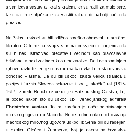
stvari jedva sastavljali kraj s krajem, jer su radili za male pare,
tako da im je pljačkanje za vlastiti račun bio najbolji način da
prežive.
Na žalost, uskoci su bili prilično površno obrađeni i u stručnoj
literaturi. O tome na svojevrstan način svjedoči i činjenica da
su ih neki istraživači predstavili većinom kao pravoslavne
hrišćane, a neki većinom kao rimokatolike. Da i ne spominjem
njihove različite teorije o uskocima kao vlaškom stanovništvu
odnosno Vlasima. Da su bili uskoci zaista velika stranica u
povijesti Južnih Slavena pokazuje i tzv. „Uskočki“ rat (1615-
1617) između Republike Venecije i Habsburškog Carstva, koji
je počeo nakon što su uskoci ubili venecijanskog admirala
Christofora Veniera
. Taj rat završen je inače potpisivanjem
mirovnog ugovora u Madridu. Neposredno nakon potpisivanja
madridskog mirovnog ugovora uskoci iz Senja bili su raseljeni
u okolinu Otočca i Žumberka, koji je danas na hrvatsko-