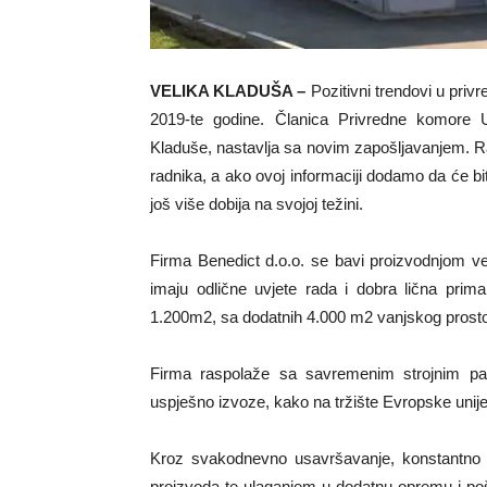
VELIKA KLADUŠA –
Pozitivni trendovi u pri
2019-te godine. Članica Privredne komore U
Kladuše, nastavlja sa novim zapošljavanjem. R
radnika, a ako ovoj informaciji dodamo da će bi
još više dobija na svojoj težini.
Firma Benedict d.o.o. se bavi proizvodnjom vent
imaju odlične uvjete rada i dobra lična prim
1.200m2, sa dodatnih 4.000 m2 vanjskog prosto
Firma raspolaže sa savremenim strojnim par
uspješno izvoze, kako na tržište Evropske unije,
Kroz svakodnevno usavršavanje, konstantno m
proizvoda te ulaganjem u dodatnu opremu i po