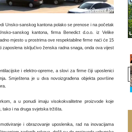
vredi Unsko-sanskog kantona polako se prenose i na početak
nsko-sanskog kantona, firma Benedict d.o.o. iz Velike
adno mjesto u prostrima ove respektabilne firme naći će 15
ti zaposlena isključivo ženska radna snaga, onda ova vijest
ilacijske i elektro-opreme, a slovi za firme čiji uposlenici
anja. Smještena je u dva novoizgrađena objekta površine
ra.
kom, a u ponudi imaju visokokvalitetne proizvode koje
 tako i na druga svjetska tržišta.
otiviranje i obrazovanje uposlenika, rad na inovacijama
štovanjem zadanih rokova, došli su do proizvoda vrhunske