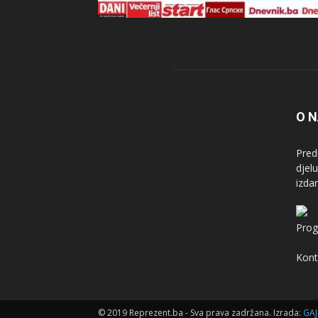
O 
Pred
djel
izda
Prog
Kont
© 2019 Reprezent.ba - Sva prava zadržana. Izrada:
GAJ