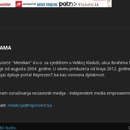
NAMA
uzeće "Meridian" d.o.o. sa sjedištem u Velikoj Kladuši, ulica Ibrahima
uje od augusta 2004. godine. U okviru preduzeća od kraja 2012. godine
nja) djeluje portal ReprezenT.ba kao osnovna djelatnost.
ram osnaživanja nezavisnih medija - Independent media emprowerm
akt:
redakcija@reprezent.ba
BA Studio
.