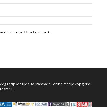
wser for the next time I comment.
egulacijskog tijela za štampane i online medije kojeg čine
tografiju.