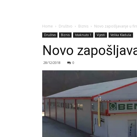
Home
Društvo
Biznis
Novo zapošljavanje u fir
Društvo
Biznis
Istaknuto 1
Vijesti
Velika Kladuša
Novo zapošljava
28/12/2018
0