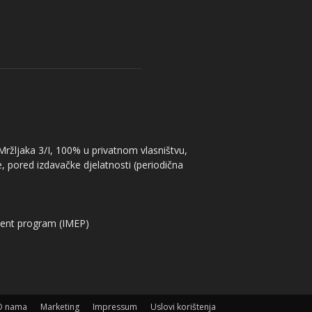
 Mržljaka 3/I, 100% u privatnom vlasništvu,
, pored izdavačke djelatnosti (periodična
ent program (IMEP)
O nama
Marketing
Impressum
Uslovi korištenja