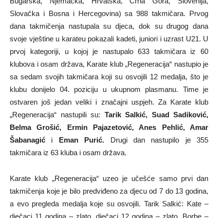
Bugarska, Njemačka, Hrvatska, Crna Gora, Slovenija,
Slovačka i Bosna i Hercegovina) sa 988 takmičara. Prvog
dana takmičenja nastupala su djeca, dok su drugog dana
svoje vještine u karateu pokazali kadeti, juniori i uzrast U21. U
prvoj kategoriji, u kojoj je nastupalo 633 takmičara iz 60
klubova i osam država, Karate klub „Regeneracija“ nastupio je
sa sedam svojih takmičara koji su osvojili 12 medalja, što je
klubu donijelo 04. poziciju u ukupnom plasmanu. Time je
ostvaren još jedan veliki i značajni uspjeh. Za Karate klub
„Regeneracija“ nastupili su:
Tarik Salkić, Suad Sadiković,
Belma Grošić, Ermin Pajazetović, Anes Pehlić, Amar
Šabanagić
i
Eman Purić.
Drugi dan nastupilo je 355
takmičara iz 63 kluba i osam država.
Karate klub „Regeneracija“ uzeo je učešće samo prvi dan
takmičenja koje je bilo predviđeno za djecu od 7 do 13 godina,
a evo pregleda medalja koje su osvojili. Tarik Salkić: Kate –
dječaci 11 godina – zlato, dječaci 12 godina – zlato, Borbe –