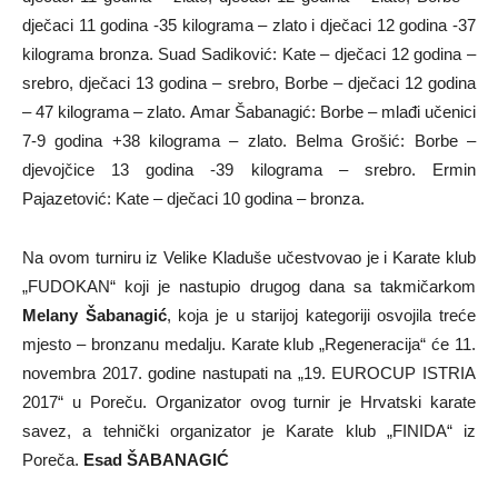
dječaci 11 godina -35 kilograma – zlato i dječaci 12 godina -37
kilograma bronza. Suad Sadiković: Kate – dječaci 12 godina –
srebro, dječaci 13 godina – srebro, Borbe – dječaci 12 godina
– 47 kilograma – zlato. Amar Šabanagić: Borbe – mlađi učenici
7-9 godina +38 kilograma – zlato. Belma Grošić: Borbe –
djevojčice 13 godina -39 kilograma – srebro. Ermin
Pajazetović: Kate – dječaci 10 godina – bronza.
Na ovom turniru iz Velike Kladuše učestvovao je i Karate klub
„FUDOKAN“ koji je nastupio drugog dana sa takmičarkom
Melany Šabanagić
, koja je u starijoj kategoriji osvojila treće
mjesto – bronzanu medalju. Karate klub „Regeneracija“ će 11.
novembra 2017. godine nastupati na „19. EUROCUP ISTRIA
2017“ u Poreču. Organizator ovog turnir je Hrvatski karate
savez, a tehnički organizator je Karate klub „FINIDA“ iz
Poreča.
Esad ŠABANAGIĆ