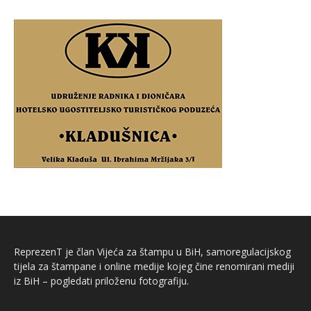
ReprezenT je član Vijeća za štampu u BiH, samoregulacijskog
tijela za štampane i online medije kojeg čine renomirani mediji
iz BiH – pogledati priloženu fotografiju.