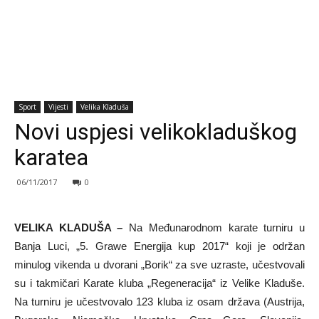
Sport
Vijesti
Velika Kladuša
Novi uspjesi velikokladuškog
karatea
06/11/2017
0
VELIKA KLADUŠA –
Na Međunarodnom karate turniru u
Banja Luci, „5. Grawe Energija kup 2017“ koji je održan
minulog vikenda u dvorani „Borik“ za sve uzraste, učestvovali
su i takmičari Karate kluba „Regeneracija“ iz Velike Kladuše.
Na turniru je učestvovalo 123 kluba iz osam država (Austrija,