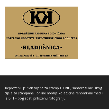
ReprezenT je član Vijeća za štampu u BiH, samoregulacijskog
tijela za štampane i online medije kojeg čine renomirani mediji
iz BiH – pogledati priloženu fotografiju.