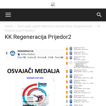
Home
Novi sjajni uspjeh takmičara Karate kluba „Regeneracija“
KK
Regeneracija Prijedor2
KK Regeneracija Prijedor2