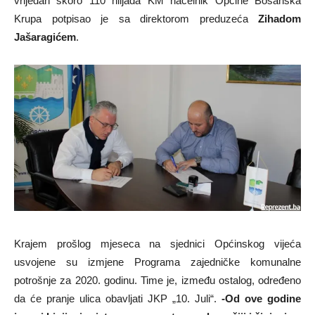
vrijedan skoro 110 hiljada KM načelnik Općine Bosanska
Krupa potpisao je sa direktorom preduzeća
Zihadom
Jašaragićem
.
Krajem prošlog mjeseca na sjednici Općinskog vijeća
usvojene su izmjene Programa zajedničke komunalne
potrošnje za 2020. godinu. Time je, između ostalog, određeno
da će pranje ulica obavljati JKP „10. Juli“.
-Od ove godine