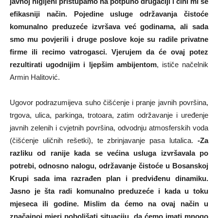
javnoj higijeni pristupamo na potpuno drugačiji i čini mi se
efikasniji način. Pojedine usluge održavanja čistoće
komunalno preduzeće izvršava već godinama, ali sada
smo mu povjerili i druge poslove koje su radile privatne
firme ili recimo vatrogasci. Vjerujem da će ovaj potez
rezultirati ugodnijim i ljepšim ambijentom
, ističe načelnik
Armin Halitović.
Ugovor podrazumijeva suho čišćenje i pranje javnih površina,
trgova, ulica, parkinga, trotoara, zatim održavanje i uređenje
javnih zelenih i cvjetnih površina, odvodnju atmosferskih voda
(čišćenje uličnih rešetki), te zbrinjavanje pasa lutalica.
-Za
razliku od ranije kada se većina usluga izvršavala po
potrebi, odnosno nalogu, održavanje čistoće u Bosanskoj
Krupi sada ima razrađen plan i predviđenu dinamiku.
Jasno je šta radi komunalno preduzeće i kada u toku
mjeseca ili godine. Mislim da ćemo na ovaj način u
značajnoj mjeri poboljšati situaciju, da ćemo imati mnogo