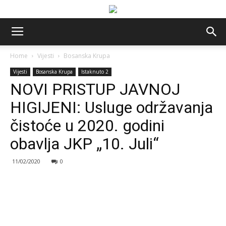
Home
Vijesti
Bosanska Krupa
Vijesti
Bosanska Krupa
Istaknuto 2
NOVI PRISTUP JAVNOJ
HIGIJENI: Usluge održavanja
čistoće u 2020. godini
obavlja JKP „10. Juli“
11/02/2020
0