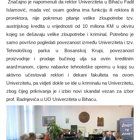
Značajno je napomenuti da rektor Univerziteta u Bihaću Fadil
Islamović, mada već osam godina ima funkciju ili rektora ili
prorektora, nije pokrenuo pitanje velike zloupotrebe tzv.
austrijskog kredita u vrijednosti od 10 miliona KM u okviru
kojeg se dešavaju velike zloupotrebe i kriminal. Potrebno je
samo površno pogledati povezanost između Univerziteta i tzv.
Tehnološkog parka u Bosanskoj Krupi, povezanost
proizvodnje i prodaje bučinog ulja sa ovim kreditnim
aranžmanom, cijenu nabavke tehnološke opremu u kojoj su
aktivno učestovali rektori i dekani fakulteta na ovom
Univerzitetu, pa vidjeti dokle se ide u kriminalu na Univerzitetu,
zbog čijeg prikrivanja je i izbio novi skandal vezan za izbor
prof. Badnjevića u UO Univerziteta u Bihacu.