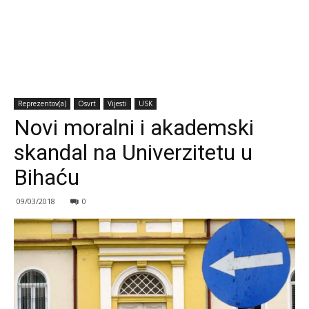
Reprezentov(a)
Osvrt
Vijesti
USK
Novi moralni i akademski
skandal na Univerzitetu u
Bihaću
09/03/2018
0