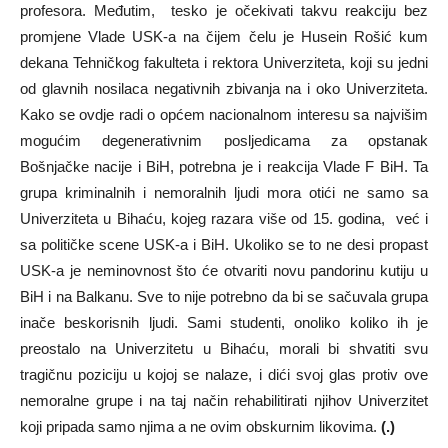
profesora. Međutim, tesko je očekivati takvu reakciju bez
promjene Vlade USK-a na čijem čelu je Husein Rošić kum
dekana Tehničkog fakulteta i rektora Univerziteta, koji su jedni
od glavnih nosilaca negativnih zbivanja na i oko Univerziteta.
Kako se ovdje radi o općem nacionalnom interesu sa najvišim
mogućim degenerativnim posljedicama za opstanak
Bošnjačke nacije i BiH, potrebna je i reakcija Vlade F BiH. Ta
grupa kriminalnih i nemoralnih ljudi mora otići ne samo sa
Univerziteta u Bihaću, kojeg razara više od 15. godina, već i
sa političke scene USK-a i BiH. Ukoliko se to ne desi propast
USK-a je neminovnost što će otvariti novu pandorinu kutiju u
BiH i na Balkanu. Sve to nije potrebno da bi se sačuvala grupa
inače beskorisnih ljudi. Sami studenti, onoliko koliko ih je
preostalo na Univerzitetu u Bihaću, morali bi shvatiti svu
tragičnu poziciju u kojoj se nalaze, i dići svoj glas protiv ove
nemoralne grupe i na taj način rehabilitirati njihov Univerzitet
koji pripada samo njima a ne ovim obskurnim likovima.
(.)