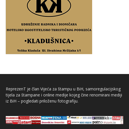
ReprezenT je član Vijeća za štampu u BiH, samoregulacijskog
tijela za štampane i online medije kojeg čine renomirani mediji
iz BiH – pogledati priloženu fotografiju.