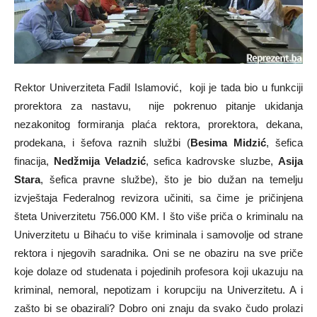
Rektor Univerziteta Fadil Islamović, koji je tada bio u funkciji
prorektora za nastavu, nije pokrenuo pitanje ukidanja
nezakonitog formiranja plaća rektora, prorektora, dekana,
prodekana, i šefova raznih službi (
Besima Midzić
, šefica
finacija,
Nedžmija Veladzić
, sefica kadrovske sluzbe,
Asija
Stara
, šefica pravne službe), što je bio dužan na temelju
izvještaja Federalnog revizora učiniti, sa čime je pričinjena
šteta Univerzitetu 756.000 KM. I što više priča o kriminalu na
Univerzitetu u Bihaću to više kriminala i samovolje od strane
rektora i njegovih saradnika. Oni se ne obaziru na sve priče
koje dolaze od studenata i pojedinih profesora koji ukazuju na
kriminal, nemoral, nepotizam i korupciju na Univerzitetu. A i
zašto bi se obazirali? Dobro oni znaju da svako čudo prolazi