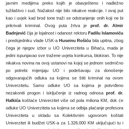
javnim medijima preko kojih je obavješteno i nadležno
tužilaštvo i sud. Nažalost nije bilo nikakve reakcije. I ovaj put
kao i uvjek kad brod tone traži se odstranjenje onih koji ne bi
prikrivali kriminal. Ovog puta žrtva je
prof. dr. Almir
Badnjević
čija je lojalnost i odanost rektoru
Fadilu Islamoviću
i predsjedniku vlade USK-a
Huseinu Rošiću
bila upitna, zbog
čega je njegov izbor u UO Univerziteta u Bihaću, mada je
jedini ispunjavao sve tražene uvjeta konkursa, blokiran. To nije
nikakva novina na ovoj ustanovi na kojoj se jednom sedmično
po potrebi mijenjaju UO i podešavaju za donošenje
odgovarajućih odluka sa kojima se štiti kriminal na ovom
Univerzitetu. Samo odluke UO sa kojima je potvrđeno
nezakoniti progon i isključenje iz radnog odnosa
prof. dr.
Halkića
koštaće Univerzitet više od pola miliona KM, dok će
odluke UO Univerziteta sa kojima se odbija plaćanje profesora
Univerziteta u skladu sa Kolektivnim ugovorom koštati
Univerzitet ili budžet USK-a za 1.326.000 KM uključujući tu i