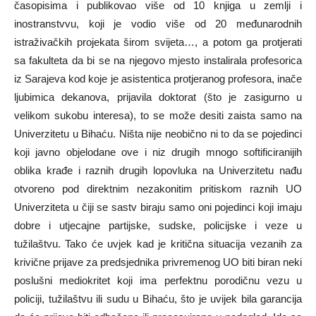
časopisima i publikovao više od 10 knjiga u zemlji i
inostranstvvu, koji je vodio više od 20 međunarodnih
istraživačkih projekata širom svijeta…, a potom ga protjerati
sa fakulteta da bi se na njegovo mjesto instalirala profesorica
iz Sarajeva kod koje je asistentica protjeranog profesora, inače
ljubimica dekanova, prijavila doktorat (što je zasigurno u
velikom sukobu interesa), to se može desiti zaista samo na
Univerzitetu u Bihaću. Ništa nije neobično ni to da se pojedinci
koji javno objelodane ove i niz drugih mnogo softificiranijih
oblika krađe i raznih drugih lopovluka na Univerzitetu nađu
otvoreno pod direktnim nezakonitim pritiskom raznih UO
Univerziteta u čiji se sastv biraju samo oni pojedinci koji imaju
dobre i utjecajne partijske, sudske, policijske i veze u
tužilaštvu. Tako će uvjek kad je kritična situacija vezanih za
krivične prijave za predsjednika privremenog UO biti biran neki
poslušni mediokritet koji ima perfektnu porodičnu vezu u
policiji, tužilaštvu ili sudu u Bihaću, što je uvijek bila garancija