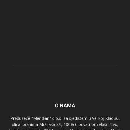
O NAMA
Preduzeće "Meridian" d.o.o. sa sjedištem u Velikoj Kladuši,
ulica Ibrahima Mržljaka 3/I, 100% u privatnom vlasništvu,