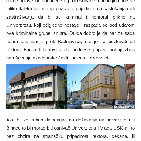
da će prijave biti odbačene ili procesuirane u nedogled. Ide se
toliko daleko da policija poziva te pojedince na saslušanja radi
zastrašivanja da bi se kriminal i nemoral prikrio na
Univerzitetu, koji očigledno nestaje i raspada se pod udarom
ove kriminalne grupe iznutra. Otuda dobro je da bar za sada
nema saslušanja prof. Badnjevića, što je za očekivati od
rektora Fadila Islamovića da podnese prijavu policiji zbog
narušavanja akademske časti i ugleda Univerziteta.
Ako bi iko trebao da reagira na dešavanja na univerzitetu u
Bihaću to bi morao biti osnivač Univerziteta i Vlada USK-a i to
bez obzira na stranačku pripadnost rektora, dekana, ili