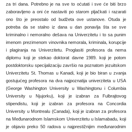
za tri dana. Potrebno je na sve to oćutati i sve će biti brzo
zaboravljeno a oni će nastaviti po starom pljačkati i razarati
ono što je preostalo od budžeta ove ustanove. Otuda je
potreba da se stalno iz dana u dan ponavlja šta se sve
kriminalno i nemoralno dešava na Univerzitetu i to sa punim
imenom prezimenom vinovnika nemorala, kriminala, korupcije
i plagiranja na Univerzitetu. Proglasiti profesora da nema
diplomu koji je stekao doktorat davne 1989. koji je potom
postdoktorsku specijalizaciju završio na poznatom jezuitskom
Univerzitetu St. Thomas u Kanadi, koji je bio biran u zvanja
gostujućeg profesora na dva najpoznatija univerziteta u USA
(George Washington University u Washingtonu i Columbia
University u Njujorku), koji je izabran za Fulbrajtovog
stipendistu, koji je izabran za profesora na Concordia
University u Montrealu (Canada), koji je izabran za profesora
na Međunarodnom Islamskom Univerzitetu u Islamabadu, koji
je objavio preko 50 radova u najprestižnijim međunarodnim