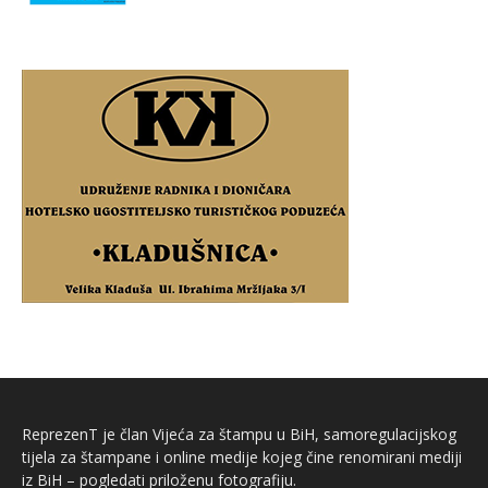
ReprezenT je član Vijeća za štampu u BiH, samoregulacijskog
tijela za štampane i online medije kojeg čine renomirani mediji
iz BiH – pogledati priloženu fotografiju.