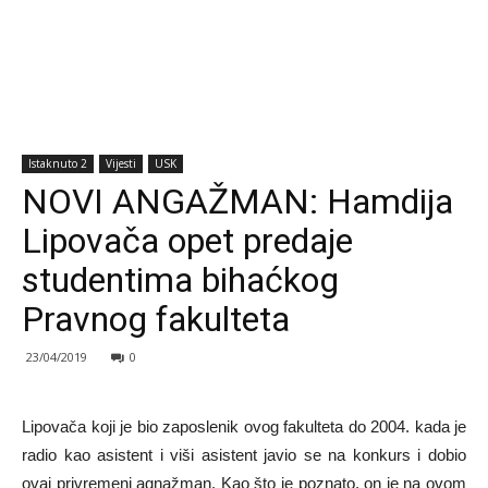
Istaknuto 2
Vijesti
USK
NOVI ANGAŽMAN: Hamdija
Lipovača opet predaje
studentima bihaćkog
Pravnog fakulteta
23/04/2019
0
Lipovača koji je bio zaposlenik ovog fakulteta do 2004. kada je
radio kao asistent i viši asistent javio se na konkurs i dobio
ovaj privremeni agnažman. Kao što je poznato, on je na ovom