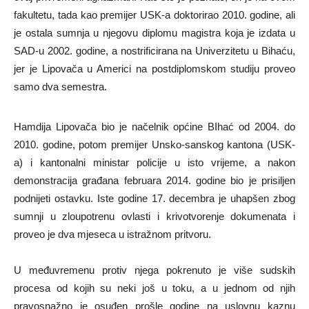
fakultetu, tada kao premijer USK-a doktorirao 2010. godine, ali
je ostala sumnja u njegovu diplomu magistra koja je izdata u
SAD-u 2002. godine, a nostrificirana na Univerzitetu u Bihaću,
jer je Lipovača u Americi na postdiplomskom studiju proveo
samo dva semestra.
Hamdija Lipovača bio je načelnik općine BIhać od 2004. do
2010. godine, potom premijer Unsko-sanskog kantona (USK-
a) i kantonalni ministar policije u isto vrijeme, a nakon
demonstracija građana februara 2014. godine bio je prisiljen
podnijeti ostavku. Iste godine 17. decembra je uhapšen zbog
sumnji u zloupotrenu ovlasti i krivotvorenje dokumenata i
proveo je dva mjeseca u istražnom pritvoru.
U međuvremenu protiv njega pokrenuto je više sudskih
procesa od kojih su neki još u toku, a u jednom od njih
pravosnažno je osuđen prošle godine na uslovnu kaznu