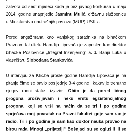
zatvora od šest mjeseci kada je bez javnog konkursa u maju
2014. godine unaprijedio
Jasminu Mulić
, državnu službenicu
u Ministarstvu unutrašnjih poslova (MUP) USK-a.
Pored angažmana kao vanjskog saradnika na bihaćkom
Pravnom fakultetu Hamdija Lipovača je zaposlen kao direktor
bihaćke Poslovnice „Integral Inženjering“ a. d. Banja Luka u
vlasništvu
Slobodana Stankovića
.
U intervjuu za Klix.ba prošle godine Hamdija Lipovača je na
pitanje čime se bavio posljednje 3-4 godine i kakav je trenutno
njegov radni status izjavio:
-Očito je da pored ličnog
progona proživljavam i neku vrstu egzistencijalnog
progona, koji se vrši na način da se tri i po godine
sprječava moj povratak na Pravni fakultet gdje sam ranije
radio. Tri i po godine ja sam kao doktor nauka proveo na
birou rada. Mnogi „prijatelji“ Bošnjaci su se oglušili ili se