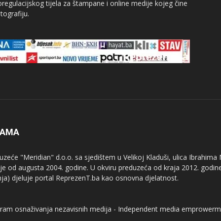
egulacijskog tijela za štampane i online medije kojeg čine
tografiju.
NAMA
uzeće "Meridian" d.o.o. sa sjedištem u Velikoj Kladuši, ulica Ibrahima
uje od augusta 2004. godine. U okviru preduzeća od kraja 2012. godine
nja) djeluje portal ReprezenT.ba kao osnovna djelatnost.
ram osnaživanja nezavisnih medija - Independent media emprowerm