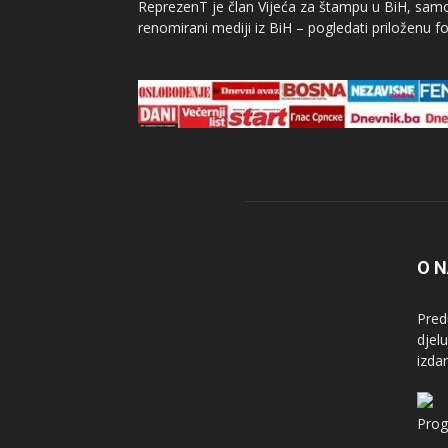
ReprezenT je član Vijeća za štampu u BiH, samor
renomirani mediji iz BiH – pogledati priloženu fo
O 
Pred
djel
izda
Prog