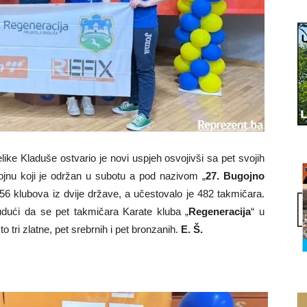
elike Kladuše ostvario je novi uspjeh osvojivši sa pet svojih
jnu koji je održan u subotu a pod nazivom „
27. Bugojno
 56 klubova iz dvije države, a učestovalo je 482 takmičara.
udući da se pet takmičara Karate kluba „
Regeneracija
“ u
o tri zlatne, pet srebrnih i pet bronzanih.
E. Š.