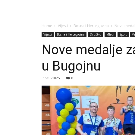
Home
Vijesti
Bosna i Hercegovina
Nove medalj
Vijesti
Bosna i Hercegovina
Društvo
Mladi
Sport
Ve
Nove medalje za
u Bugojnu
16/06/2025
0