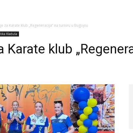
e za Karate klub „Regeneracija” na turniru u Bugojnu
lika Kladuša
 Karate klub „Regenerac