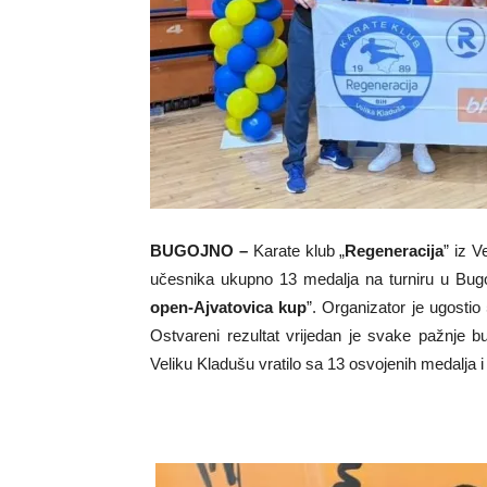
BUGOJNO –
Karate klub „
Regeneracija
” iz V
učesnika ukupno 13 medalja na turniru u Bugo
open-Ajvatovica kup
”. Organizator je ugostio
Ostvareni rezultat vrijedan je svake pažnje b
Veliku Kladušu vratilo sa 13 osvojenih medalja i t