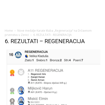
Home
Nove medalje Karate kluba „Regeneracija“ na Državnom
prvenstvu u Zenici
6. REZULTATI - REGENERACIJA
6. REZULTATI – REGENERACIJA