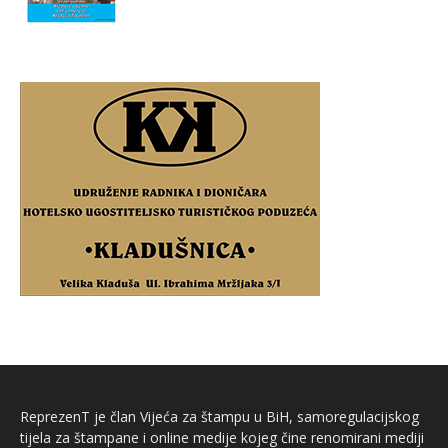
ReprezenT je član Vijeća za štampu u BiH, samoregulacijskog
tijela za štampane i online medije kojeg čine renomirani mediji