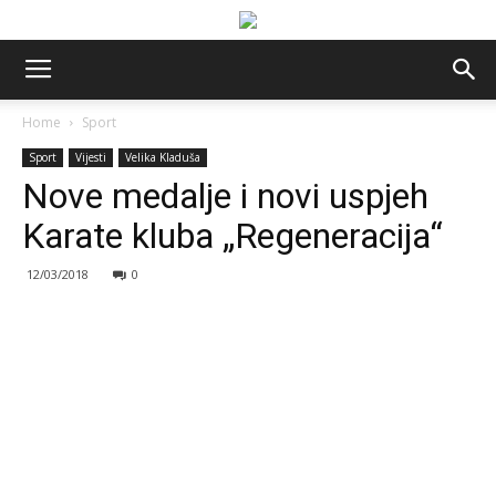
Home
Sport
Sport
Vijesti
Velika Kladuša
Nove medalje i novi uspjeh
Karate kluba „Regeneracija“
12/03/2018
0