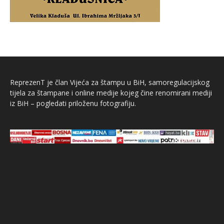
ReprezenT je član Vijeća za štampu u BiH, samoregulacijskog
tijela za štampane i online medije kojeg čine renomirani mediji
iz BiH – pogledati priloženu fotografiju.