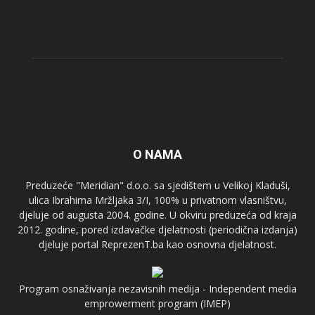
O NAMA
Preduzeće "Meridian" d.o.o. sa sjedištem u Velikoj Kladuši,
ulica Ibrahima Mržljaka 3/I, 100% u privatnom vlasništvu,
djeluje od augusta 2004. godine. U okviru preduzeća od kraja
2012. godine, pored izdavačke djelatnosti (periodična izdanja)
djeluje portal ReprezenT.ba kao osnovna djelatnost.
Program osnaživanja nezavisnih medija - Independent media
emprowerment program (IMEP)