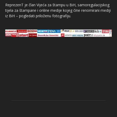
ReprezenT je član Vijeća za štampu u BiH, samoregulacijskog
tijela za štampane i online medije kojeg čine renomirani mediji
iz BiH – pogledati priloženu fotografiju.