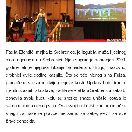
Fadila Efendić, majka iz Srebrenice, je izgubila muža i jedinog
sina u genocidu u Srebrenici. Njen suprug je sahranjen 2003.
godine, ali je njegova lobanja pronađena u drugoj masovnoj
grobnici dvije godine kasnije. Što se tiče njenog sina
Fejza
,
pronađene su samo dvije njegove kosti. Uprkos boli i traumi
njenih užasnih iskustava, Fadila se vratila u Srebrenicu kako bi
obnovila svoju kuću koju su srpske snage uništile; ostala je
samo diploma njenog sina. Ona svoj bol koristi kao pokretačku
snagu za traženje pravde, ne samo za sebe, već i za sve
žrtve genocida.