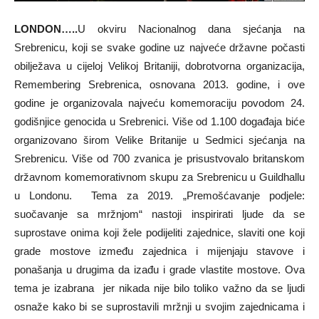
LONDON…..
U okviru Nacionalnog dana sjećanja na
Srebrenicu, koji se svake godine uz najveće državne počasti
obilježava u cijeloj Velikoj Britaniji, dobrotvorna organizacija,
Remembering Srebrenica, osnovana 2013. godine, i ove
godine je organizovala najveću komemoraciju povodom 24.
godišnjice genocida u Srebrenici. Više od 1.100 događaja biće
organizovano širom Velike Britanije u Sedmici sjećanja na
Srebrenicu. Više od 700 zvanica je prisustvovalo britanskom
državnom komemorativnom skupu za Srebrenicu u Guildhallu
u Londonu. Tema za 2019. „Premošćavanje podjele:
suočavanje sa mržnjom“ nastoji inspirirati ljude da se
suprostave onima koji žele podijeliti zajednice, slaviti one koji
grade mostove između zajednica i mijenjaju stavove i
ponašanja u drugima da izađu i grade vlastite mostove. Ova
tema je izabrana jer nikada nije bilo toliko važno da se ljudi
osnaže kako bi se suprostavili mržnji u svojim zajednicama i