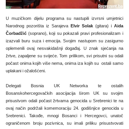
U muzičkom dijelu programa su nastupili izvrsni umjetnici
Narodnog pozorišta iz Sarajeva
Elvir Solak
(gitara) i
Aida
Čorbadžić
(soprano), koji su pokazali pravi profesionalizam i
izazvali buru suza i emocija. Svojim nastupom su zasigurno
oplemenili ovaj nesvakidašnji događaj. U znak sjećanja na
žrtve, zapaljene su svijeće. Tom prilikom, svi prisutni su odali
počast onima kojih više nema, onima iza kojih su ostali samo
uplakani i ožalošćeni.
Delegati Bosnia UK Networka te ostalih
Bosanskohercegovačkih asocijacija širom UK su svojim
prisustvom odali počast žrtvama genocida u Srebrenici te na
ovaj način podržali komemoraciju 24. godišnjice genocida u
Srebrenici. Takođe, mnogi Bosanci i Hercegovci, unatoč
ograničenom broju pozivnica, su imali priliku prisustvovati