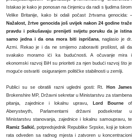
Istakao je kako je ponosan na činjenicu da radi s ljudima širom
Velike Britanije, kako bi odali počast žrtvama genocida:
-
Nažalost, žrtve genocida još uvijek nakon 24 godine traže
pravdu i pokušavaju prenijeti svijetu poruku da je istina
samo jedna i da ona mora biti ispričana
, naglasio je dr.
Azmi. Rekao je i da ne smijemo zaboraviti prošlost, ali da
svakako moramo ići ka budućnosti. A očuvanje mira i
ekonomski razvoj BiH su prioriteti za njen budući razvoj što je
moguće ostvariti osiguranjem političke stabilnosti u zemlji.
Publici su se obratili razni ugledni gosti: Rt.
Hon James
Brokenshire MP, Državni sekretar u Ministarstvu za stambena
pitanja, zajednice i lokalnu upravu,
Lord Bourne
of
Aberystwyth, Parlamentarni državni podsekretar u
Ministarstvu stanovanja, zajednice i lokalnu samoupravu, te
Ramiz Salkić
, potpredsjednik Republike Srpske, koji je tokom
rata odveden sa radnog mjesta i zatvoren u koncentracioni