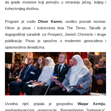
da grade mostove koji pomažu u stvaranju jačeg, boljeg i
kohezivnijeg društva.
Program je vodio
Oliver Kamm
, uveliko poznati novinar.
Oliver je pisac i kolumnista lista The Times. Takođe je
dugogodišnji saradnik za Prospect, Jewish Chronicle i druge
publikacije. Pisao je opsežno o modernim genocidima i
opasnostima denializma.
Uvodna riječ pripala je gospodinu
Waqar Azmiju
,
predsjedavajućem organizacije „Remembering Srebrenica”.