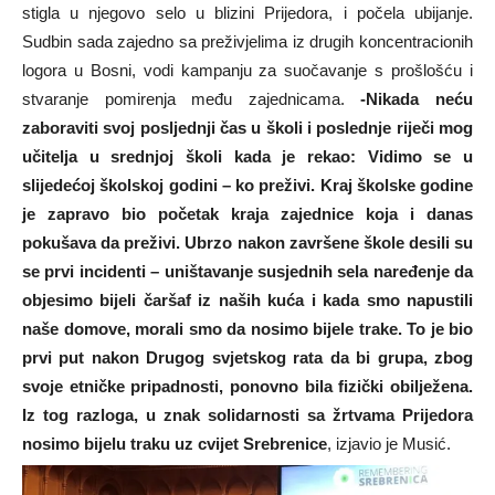
stigla u njegovo selo u blizini Prijedora, i počela ubijanje.
Sudbin sada zajedno sa preživjelima iz drugih koncentracionih
logora u Bosni, vodi kampanju za suočavanje s prošlošću i
stvaranje pomirenja među zajednicama.
-Nikada neću
zaboraviti svoj posljednji čas u školi i poslednje riječi mog
učitelja u srednjoj školi kada je rekao: Vidimo se u
slijedećoj školskoj godini
– ko preživi. Kraj školske godine
je zapravo bio početak kraja zajednice koja i danas
pokušava da preživi. Ubrzo nakon završene škole desili su
se prvi incidenti – uništavanje susjednih sela naređenje da
objesimo bijeli čaršaf iz naših kuća i kada smo napustili
naše domove, morali smo da nosimo bijele trake. To je bio
prvi put nakon Drugog svjetskog rata da bi grupa, zbog
svoje etničke pripadnosti, ponovno bila fizički obilježena.
Iz tog razloga, u znak solidarnosti sa žrtvama Prijedora
nosimo bijelu traku uz cvijet Srebrenice
, izjavio je Musić.