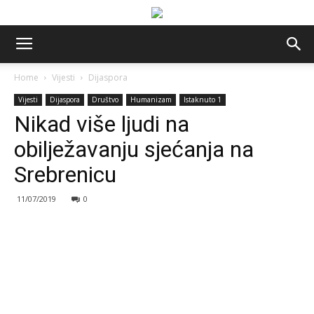
Home
Vijesti
Dijaspora
Vijesti
Dijaspora
Društvo
Humanizam
Istaknuto 1
Nikad više ljudi na
obilježavanju sjećanja na
Srebrenicu
11/07/2019
0