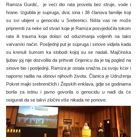
Ramiza Gurdić, je veći dio rata provela bez struje, vode i
hrane. Izgubila je supruga, dva; sina i 38 članova familije koji
su svi ubijeni u genocidu u Srebrenici. Ništa vas ne može
pripremiti za neke od stvari koje je Ramiza posvjedočila tokom
rata ili trauma koja dolazi od oduzimanja voljenih na tako
varvarski način. Posljednji put je supruga i sinove vidjela kada
su krenuli šumom ka slobodi kojoj su se nadali. Majčinska
ljubav joj nije dozvolila da prihvati činjenicu da je taj pogled na
sinove bio i posljednji. Ramiza je ostala snažna za svoju kćer i
naporno radila na obnovi njihovih života. Članica je Udruženja
Pokret majki srebreničkih i Žepskih enklava, gdje se godinama
borila za istinu i javno govorila o genocidu u nadi da će
osigurati da se takvi zločini više nikada ne ponove.