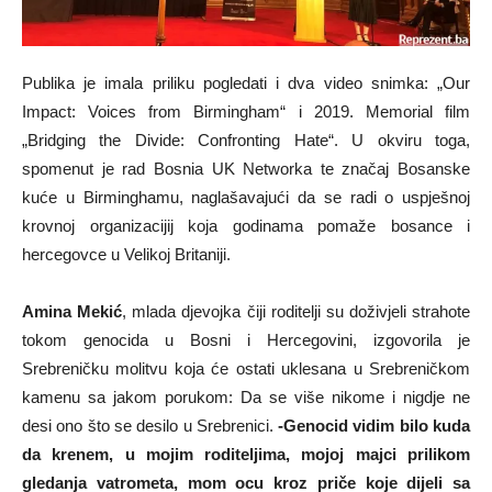
Publika je imala priliku pogledati i dva video snimka: „Our
Impact: Voices from Birmingham“ i 2019. Memorial film
„Bridging the Divide: Confronting Hate“. U okviru toga,
spomenut je rad Bosnia UK Networka te značaj Bosanske
kuće u Birminghamu, naglašavajući da se radi o uspješnoj
krovnoj organizacijij koja godinama pomaže bosance i
hercegovce u Velikoj Britaniji.
Amina Mekić
, mlada djevojka čiji roditelji su doživjeli strahote
tokom genocida u Bosni i Hercegovini, izgovorila je
Srebreničku molitvu koja će ostati uklesana u Srebreničkom
kamenu sa jakom porukom: Da se više nikome i nigdje ne
desi ono što se desilo u Srebrenici.
-Genocid vidim bilo kuda
da krenem, u mojim roditeljima, mojoj majci prilikom
gledanja vatrometa, mom ocu kroz priče koje dijeli sa