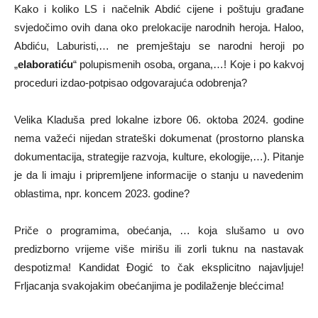
Kako i koliko LS i načelnik Abdić cijene i poštuju građane
svjedočimo ovih dana oko prelokacije narodnih heroja. Haloo,
Abdiću, Laburisti,… ne premještaju se narodni heroji po
„
elaboratiću
“ polupismenih osoba, organa,…! Koje i po kakvoj
proceduri izdao-potpisao odgovarajuća odobrenja?
Velika Kladuša pred lokalne izbore 06. oktoba 2024. godine
nema važeći nijedan strateški dokumenat (prostorno planska
dokumentacija, strategije razvoja, kulture, ekologije,…). Pitanje
je da li imaju i pripremljene informacije o stanju u navedenim
oblastima, npr. koncem 2023. godine?
Priče o programima, obećanja, … koja slušamo u ovo
predizborno vrijeme više mirišu ili zorli tuknu na nastavak
despotizma! Kandidat Đogić to čak eksplicitno najavljuje!
Frljacanja svakojakim obećanjima je podilaženje blećcima!