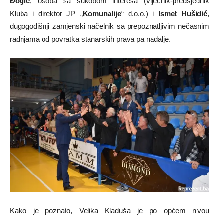
Đogić
, osoba sa sukobom interesa (vijećnik-predsjednik
Kluba i direktor JP „
Komunalije
“ d.o.o.) i
Ismet Hušidić
,
dugogodišnji zamjenski načelnik sa prepoznatljivim nečasnim
radnjama od povratka stanarskih prava pa nadalje.
Kako je poznato, Velika Kladuša je po općem nivou