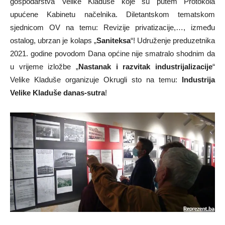
gospodarstva Velike Kladuše koje su putem Protokola
upućene Kabinetu načelnika. Diletantskom tematskom
sjednicom OV na temu: Revizije privatizacije,…, između
ostalog, ubrzan je kolaps „
Saniteksa
“! Udruženje preduzetnika
2021. godine povodom Dana općine nije smatralo shodnim da
u vrijeme izložbe „
Nastanak i razvitak industrijalizacije
“
Velike Kladuše organizuje Okrugli sto na temu:
Industrija
Velike Kladuše danas-sutra
!