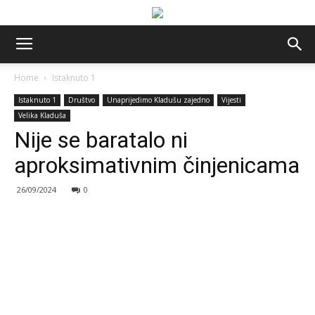
Home
Istaknuto 1
Istaknuto 1
Društvo
Unaprijedimo Kladušu zajedno
Vijesti
Velika Kladuša
Nije se baratalo ni
aproksimativnim činjenicama
26/09/2024
0