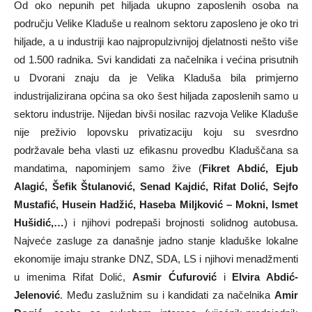
Od oko nepunih pet hiljada ukupno zaposlenih osoba na
području Velike Kladuše u realnom sektoru zaposleno je oko tri
hiljade, a u industriji kao najpropulzivnijoj djelatnosti nešto više
od 1.500 radnika. Svi kandidati za načelnika i većina prisutnih
u Dvorani znaju da je Velika Kladuša bila primjerno
industrijalizirana općina sa oko šest hiljada zaposlenih samo u
sektoru industrije. Nijedan bivši nosilac razvoja Velike Kladuše
nije preživio lopovsku privatizaciju koju su svesrdno
podržavale beha vlasti uz efikasnu provedbu Kladuščana sa
mandatima, napominjem samo žive (
Fikret Abdić, Ejub
Alagić, Šefik Štulanović, Senad Kajdić, Rifat Dolić, Sejfo
Mustafić, Husein Hadžić, Haseba Miljković – Mokni, Ismet
Hušidić,…
) i njihovi podrepaši brojnosti solidnog autobusa.
Najveće zasluge za današnje jadno stanje kladuške lokalne
ekonomije imaju stranke DNZ, SDA, LS i njihovi menadžmenti
u imenima Rifat Dolić,
Asmir Ćufurović
i
Elvira Abdić-
Jelenović
. Među zaslužnim su i kandidati za načelnika
Amir