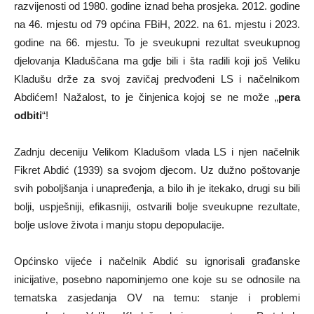
razvijenosti od 1980. godine iznad beha prosjeka. 2012. godine
na 46. mjestu od 79 općina FBiH, 2022. na 61. mjestu i 2023.
godine na 66. mjestu. To je sveukupni rezultat sveukupnog
djelovanja Kladuščana ma gdje bili i šta radili koji još Veliku
Kladušu drže za svoj zavičaj predvođeni LS i načelnikom
Abdićem! Nažalost, to je činjenica kojoj se ne može „
pera
odbiti
“!
Zadnju deceniju Velikom Kladušom vlada LS i njen načelnik
Fikret Abdić (1939) sa svojom djecom. Uz dužno poštovanje
svih poboljšanja i unapređenja, a bilo ih je itekako, drugi su bili
bolji, uspješniji, efikasniji, ostvarili bolje sveukupne rezultate,
bolje uslove života i manju stopu depopulacije.
Općinsko vijeće i načelnik Abdić su ignorisali građanske
inicijative, posebno napominjemo one koje su se odnosile na
tematska zasjedanja OV na temu: stanje i problemi