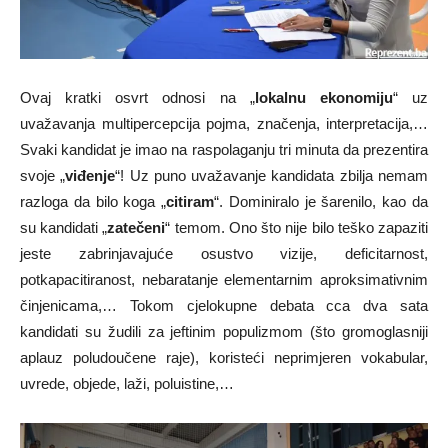
Ovaj kratki osvrt odnosi na „
lokalnu ekonomiju
“ uz
uvažavanja multipercepcija pojma, značenja, interpretacija,…
Svaki kandidat je imao na raspolaganju tri minuta da prezentira
svoje „
viđenje
“! Uz puno uvažavanje kandidata zbilja nemam
razloga da bilo koga „
citiram
“. Dominiralo je šarenilo, kao da
su kandidati „
zatečeni
“ temom. Ono što nije bilo teško zapaziti
jeste zabrinjavajuće osustvo vizije, deficitarnost,
potkapacitiranost, nebaratanje elementarnim aproksimativnim
činjenicama,… Tokom cjelokupne debata cca dva sata
kandidati su žudili za jeftinim populizmom (što gromoglasniji
aplauz poludoučene raje), koristeći neprimjeren vokabular,
uvrede, objede, laži, poluistine,…